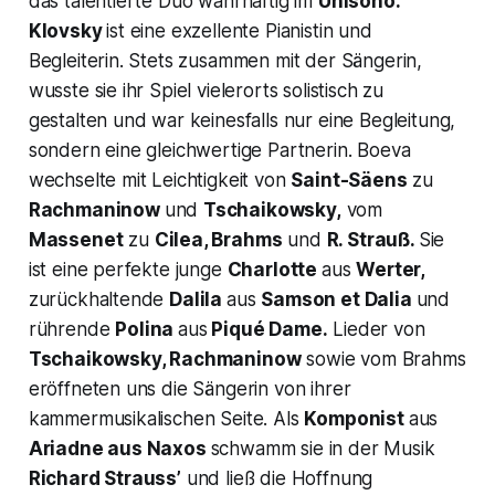
das talentierte Duo wahrhaftig im
Unisono.
Klovsky
ist eine exzellente Pianistin und
Begleiterin. Stets zusammen mit der Sängerin,
wusste sie ihr Spiel vielerorts solistisch zu
gestalten und war keinesfalls nur eine Begleitung,
sondern eine gleichwertige Partnerin. Boeva
wechselte mit Leichtigkeit von
Saint-Säens
zu
Rachmaninow
und
Tschaikowsky,
vom
Massenet
zu
Cilea, Brahms
und
R. Strauß.
Sie
ist eine perfekte junge
C
harlotte
aus
Werter,
zurückhaltende
Dalila
aus
Samson et Dalia
und
rührende
Polina
aus
Piqué Dame.
Lieder von
Tschaikowsky, Rachmaninow
sowie vom Brahms
eröffneten uns die Sängerin von ihrer
kammermusikalischen Seite. Als
Komponist
aus
Ariadne aus Naxos
schwamm sie in der Musik
Richard Strauss’
und ließ die Hoffnung