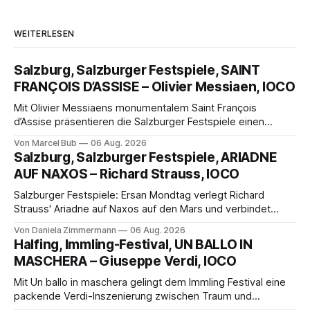
WEITERLESEN
Salzburg, Salzburger Festspiele, SAINT
FRANÇOIS D’ASSISE – Olivier Messiaen, IOCO
Mit Olivier Messiaens monumentalem Saint François
d’Assise präsentieren die Salzburger Festspiele einen
außergewöhnlichen Opernabend. Romeo Castellucci gelingt
Von Marcel Bub
06 Aug. 2026
eine bildgewaltige Inszenierung, Maxime Pascal entfaltet
Salzburg, Salzburger Festspiele, ARIADNE
die komplexe Partitur eindrucksvoll, Philippe Sly berührt als
AUF NAXOS – Richard Strauss, IOCO
Franziskus.
Salzburger Festspiele: Ersan Mondtag verlegt Richard
Strauss' Ariadne auf Naxos auf den Mars und verbindet
Science-Fiction mit Opernklassik. Musikalisch überzeugt die
Von Daniela Zimmermann
06 Aug. 2026
Aufführung mit starken Solisten und den Wiener
Halfing, Immling-Festival, UN BALLO IN
Philharmonikern, szenisch bleibt der zweite Akt jedoch
MASCHERA – Giuseppe Verdi, IOCO
hinter den Erwartungen zurück.
Mit Un ballo in maschera gelingt dem Immling Festival eine
packende Verdi-Inszenierung zwischen Traum und