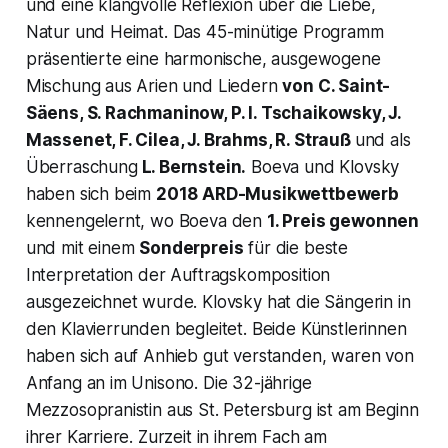
und eine klangvolle Reflexion über die Liebe,
Natur und Heimat. Das 45-minütige Programm
präsentierte eine harmonische, ausgewogene
Mischung aus Arien und Liedern
von C. Saint-
Säens, S. Rachmaninow, P. I. Tschaikowsky, J.
Massenet, F. Cilea, J. Brahms, R. Strauß
und als
Überraschung
L. Bernstein.
Boeva und Klovsky
haben sich beim
2018 ARD-Musikwettbewerb
kennengelernt, wo Boeva den
1. Preis gewonnen
und mit einem
Sonderpreis
für die beste
Interpretation der Auftragskomposition
ausgezeichnet wurde. Klovsky hat die Sängerin in
den Klavierrunden begleitet. Beide Künstlerinnen
haben sich auf Anhieb gut verstanden, waren von
Anfang an im Unisono. Die 32-jährige
Mezzosopranistin aus St. Petersburg ist am Beginn
ihrer Karriere. Zurzeit in ihrem Fach am