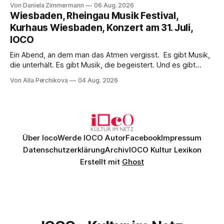
Wirklichkeit. Verena von Kerssenbrock verbindet
Von Daniela Zimmermann
06 Aug. 2026
psychologische Tiefe mit starken Bildern, getragen von
Wiesbaden, Rheingau Musik Festival,
einem spielfreudigen Ensemble und einer musikalisch
Kurhaus Wiesbaden, Konzert am 31. Juli,
überzeugenden Gesamtleistung.
IOCO
Ein Abend, an dem man das Atmen vergisst. Es gibt Musik,
die unterhält. Es gibt Musik, die begeistert. Und es gibt
Musik, nach der man minutenlang kein Wort sagen kann.
Von Alla Perchikova
04 Aug. 2026
Genau so war der Abend im Kurhaus Wiesbaden, an dem
Johannes Brahms’ Erstes Klavierkonzert d-Moll op. 15 mit
Daniil
Über Ioco
Werde IOCO Autor
Facebook
Impressum
Datenschutzerklärung
Archiv
IOCO Kultur Lexikon
Erstellt mit
Ghost