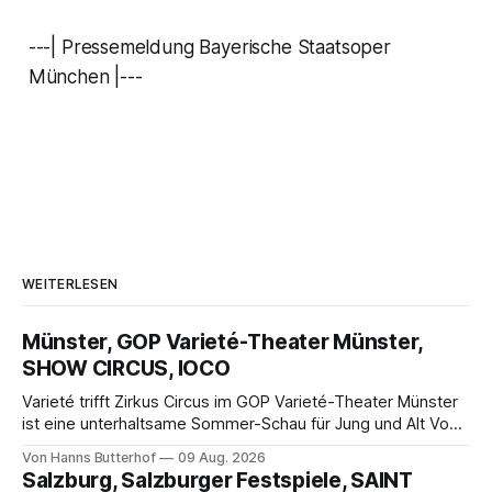
---| Pressemeldung Bayerische Staatsoper
München |---
WEITERLESEN
Münster, GOP Varieté-Theater Münster,
SHOW CIRCUS, IOCO
Varieté trifft Zirkus Circus im GOP Varieté-Theater Münster
ist eine unterhaltsame Sommer-Schau für Jung und Alt Von
Hanns Butterhof Wenn sich im GOP Varieté-Theater
Von Hanns Butterhof
09 Aug. 2026
Münster der Vorhang zur neuen Show Circus hebt, erkundet
Salzburg, Salzburger Festspiele, SAINT
wohl auch eine junge Frau, wie es ist, wenn der Zirkus ins