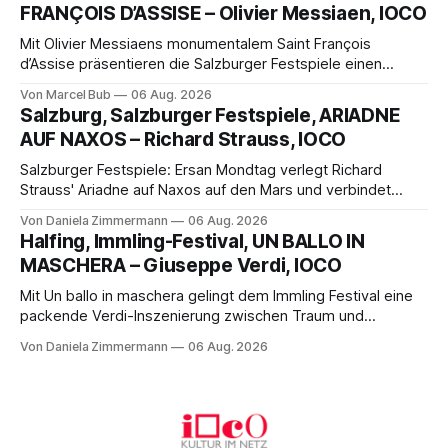
FRANÇOIS D’ASSISE – Olivier Messiaen, IOCO
Varieté kommt.
Mit Olivier Messiaens monumentalem Saint François
d’Assise präsentieren die Salzburger Festspiele einen
außergewöhnlichen Opernabend. Romeo Castellucci gelingt
Von Marcel Bub
06 Aug. 2026
eine bildgewaltige Inszenierung, Maxime Pascal entfaltet
Salzburg, Salzburger Festspiele, ARIADNE
die komplexe Partitur eindrucksvoll, Philippe Sly berührt als
AUF NAXOS – Richard Strauss, IOCO
Franziskus.
Salzburger Festspiele: Ersan Mondtag verlegt Richard
Strauss' Ariadne auf Naxos auf den Mars und verbindet
Science-Fiction mit Opernklassik. Musikalisch überzeugt die
Von Daniela Zimmermann
06 Aug. 2026
Aufführung mit starken Solisten und den Wiener
Halfing, Immling-Festival, UN BALLO IN
Philharmonikern, szenisch bleibt der zweite Akt jedoch
MASCHERA – Giuseppe Verdi, IOCO
hinter den Erwartungen zurück.
Mit Un ballo in maschera gelingt dem Immling Festival eine
packende Verdi-Inszenierung zwischen Traum und
Wirklichkeit. Verena von Kerssenbrock verbindet
Von Daniela Zimmermann
06 Aug. 2026
psychologische Tiefe mit starken Bildern, getragen von
einem spielfreudigen Ensemble und einer musikalisch
überzeugenden Gesamtleistung.