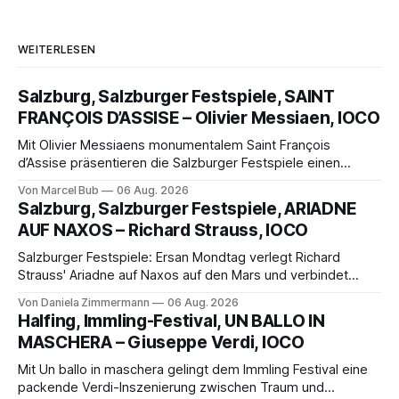
WEITERLESEN
Salzburg, Salzburger Festspiele, SAINT
FRANÇOIS D’ASSISE – Olivier Messiaen, IOCO
Mit Olivier Messiaens monumentalem Saint François
d’Assise präsentieren die Salzburger Festspiele einen
außergewöhnlichen Opernabend. Romeo Castellucci gelingt
Von Marcel Bub
06 Aug. 2026
eine bildgewaltige Inszenierung, Maxime Pascal entfaltet
Salzburg, Salzburger Festspiele, ARIADNE
die komplexe Partitur eindrucksvoll, Philippe Sly berührt als
AUF NAXOS – Richard Strauss, IOCO
Franziskus.
Salzburger Festspiele: Ersan Mondtag verlegt Richard
Strauss' Ariadne auf Naxos auf den Mars und verbindet
Science-Fiction mit Opernklassik. Musikalisch überzeugt die
Von Daniela Zimmermann
06 Aug. 2026
Aufführung mit starken Solisten und den Wiener
Halfing, Immling-Festival, UN BALLO IN
Philharmonikern, szenisch bleibt der zweite Akt jedoch
MASCHERA – Giuseppe Verdi, IOCO
hinter den Erwartungen zurück.
Mit Un ballo in maschera gelingt dem Immling Festival eine
packende Verdi-Inszenierung zwischen Traum und