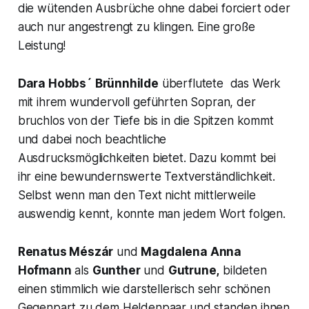
die wütenden Ausbrüche ohne dabei forciert oder
auch nur angestrengt zu klingen. Eine große
Leistung!
Dara Hobbs´
Brünnhilde
überflutete das Werk
mit ihrem wundervoll geführten Sopran, der
bruchlos von der Tiefe bis in die Spitzen kommt
und dabei noch beachtliche
Ausdrucksmöglichkeiten bietet. Dazu kommt bei
ihr eine bewundernswerte Textverständlichkeit.
Selbst wenn man den Text nicht mittlerweile
auswendig kennt, konnte man jedem Wort folgen.
Renatus Mészár
und
Magdalena Anna
Hofmann
als
Gunther
und
Gutrune,
bildeten
einen stimmlich wie darstellerisch sehr schönen
Gegenpart zu dem Heldenpaar und standen ihnen