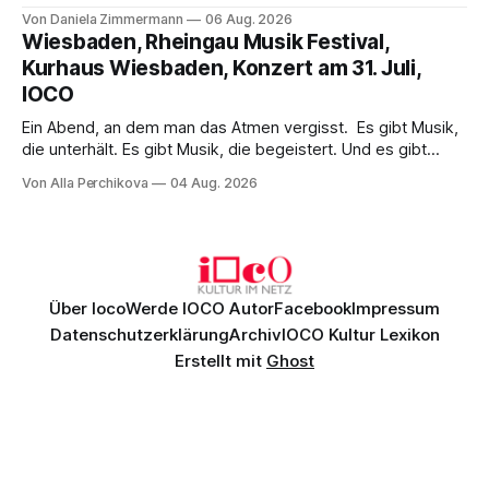
Wirklichkeit. Verena von Kerssenbrock verbindet
Von Daniela Zimmermann
06 Aug. 2026
psychologische Tiefe mit starken Bildern, getragen von
Wiesbaden, Rheingau Musik Festival,
einem spielfreudigen Ensemble und einer musikalisch
Kurhaus Wiesbaden, Konzert am 31. Juli,
überzeugenden Gesamtleistung.
IOCO
Ein Abend, an dem man das Atmen vergisst. Es gibt Musik,
die unterhält. Es gibt Musik, die begeistert. Und es gibt
Musik, nach der man minutenlang kein Wort sagen kann.
Von Alla Perchikova
04 Aug. 2026
Genau so war der Abend im Kurhaus Wiesbaden, an dem
Johannes Brahms’ Erstes Klavierkonzert d-Moll op. 15 mit
Daniil
Über Ioco
Werde IOCO Autor
Facebook
Impressum
Datenschutzerklärung
Archiv
IOCO Kultur Lexikon
Erstellt mit
Ghost