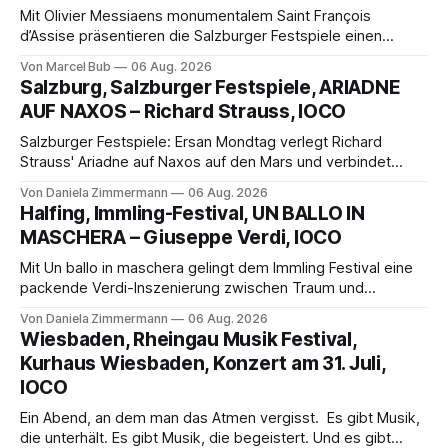
Mit Olivier Messiaens monumentalem Saint François
d’Assise präsentieren die Salzburger Festspiele einen
außergewöhnlichen Opernabend. Romeo Castellucci gelingt
Von Marcel Bub
06 Aug. 2026
eine bildgewaltige Inszenierung, Maxime Pascal entfaltet
Salzburg, Salzburger Festspiele, ARIADNE
die komplexe Partitur eindrucksvoll, Philippe Sly berührt als
AUF NAXOS – Richard Strauss, IOCO
Franziskus.
Salzburger Festspiele: Ersan Mondtag verlegt Richard
Strauss' Ariadne auf Naxos auf den Mars und verbindet
Science-Fiction mit Opernklassik. Musikalisch überzeugt die
Von Daniela Zimmermann
06 Aug. 2026
Aufführung mit starken Solisten und den Wiener
Halfing, Immling-Festival, UN BALLO IN
Philharmonikern, szenisch bleibt der zweite Akt jedoch
MASCHERA – Giuseppe Verdi, IOCO
hinter den Erwartungen zurück.
Mit Un ballo in maschera gelingt dem Immling Festival eine
packende Verdi-Inszenierung zwischen Traum und
Wirklichkeit. Verena von Kerssenbrock verbindet
Von Daniela Zimmermann
06 Aug. 2026
psychologische Tiefe mit starken Bildern, getragen von
Wiesbaden, Rheingau Musik Festival,
einem spielfreudigen Ensemble und einer musikalisch
Kurhaus Wiesbaden, Konzert am 31. Juli,
überzeugenden Gesamtleistung.
IOCO
Ein Abend, an dem man das Atmen vergisst. Es gibt Musik,
die unterhält. Es gibt Musik, die begeistert. Und es gibt