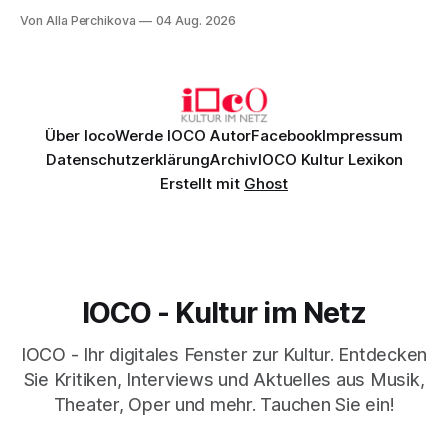
Musik, nach der man minutenlang kein Wort sagen kann.
Von Alla Perchikova
04 Aug. 2026
Genau so war der Abend im Kurhaus Wiesbaden, an dem
Johannes Brahms’ Erstes Klavierkonzert d-Moll op. 15 mit
Daniil
Über Ioco
Werde IOCO Autor
Facebook
Impressum
Datenschutzerklärung
Archiv
IOCO Kultur Lexikon
Erstellt mit
Ghost
IOCO - Kultur im Netz
IOCO - Ihr digitales Fenster zur Kultur. Entdecken
Sie Kritiken, Interviews und Aktuelles aus Musik,
Theater, Oper und mehr. Tauchen Sie ein!