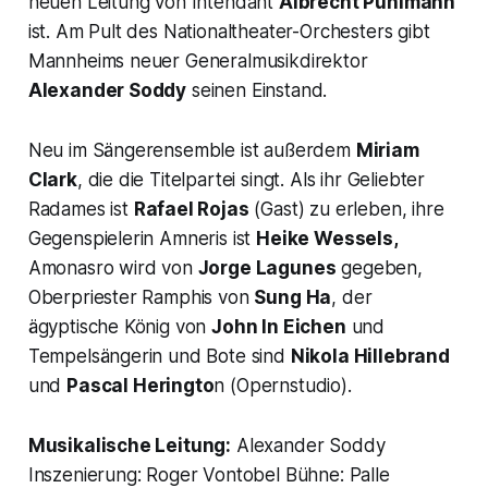
neuen Leitung von Intendant
Albrecht Puhlmann
ist. Am Pult des Nationaltheater-Orchesters gibt
Mannheims neuer Generalmusikdirektor
Alexander Soddy
seinen Einstand.
Neu im Sängerensemble ist außerdem
Miriam
Clark
, die die Titelpartei singt. Als ihr Geliebter
Radames ist
Rafael Rojas
(Gast) zu erleben, ihre
Gegenspielerin Amneris ist
Heike Wessels,
Amonasro wird von
Jorge Lagunes
gegeben,
Oberpriester Ramphis von
Sung Ha
, der
ägyptische König von
John In Eichen
und
Tempelsängerin und Bote sind
Nikola Hillebrand
und
Pascal Heringto
n (Opernstudio).
Musikalische Leitung:
Alexander Soddy
Inszenierung: Roger Vontobel Bühne: Palle