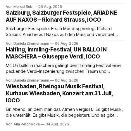
außergewöhnlichen Opernabend. Romeo Castellucci gelingt
Von Marcel Bub
06 Aug. 2026
eine bildgewaltige Inszenierung, Maxime Pascal entfaltet
Salzburg, Salzburger Festspiele, ARIADNE
die komplexe Partitur eindrucksvoll, Philippe Sly berührt als
AUF NAXOS – Richard Strauss, IOCO
Franziskus.
Salzburger Festspiele: Ersan Mondtag verlegt Richard
Strauss' Ariadne auf Naxos auf den Mars und verbindet
Science-Fiction mit Opernklassik. Musikalisch überzeugt die
Von Daniela Zimmermann
06 Aug. 2026
Aufführung mit starken Solisten und den Wiener
Halfing, Immling-Festival, UN BALLO IN
Philharmonikern, szenisch bleibt der zweite Akt jedoch
MASCHERA – Giuseppe Verdi, IOCO
hinter den Erwartungen zurück.
Mit Un ballo in maschera gelingt dem Immling Festival eine
packende Verdi-Inszenierung zwischen Traum und
Wirklichkeit. Verena von Kerssenbrock verbindet
Von Daniela Zimmermann
06 Aug. 2026
psychologische Tiefe mit starken Bildern, getragen von
Wiesbaden, Rheingau Musik Festival,
einem spielfreudigen Ensemble und einer musikalisch
Kurhaus Wiesbaden, Konzert am 31. Juli,
überzeugenden Gesamtleistung.
IOCO
Ein Abend, an dem man das Atmen vergisst. Es gibt Musik,
die unterhält. Es gibt Musik, die begeistert. Und es gibt
Musik, nach der man minutenlang kein Wort sagen kann.
Von Alla Perchikova
04 Aug. 2026
Genau so war der Abend im Kurhaus Wiesbaden, an dem