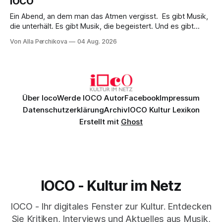
IOCO
Ein Abend, an dem man das Atmen vergisst. Es gibt Musik,
die unterhält. Es gibt Musik, die begeistert. Und es gibt
Musik, nach der man minutenlang kein Wort sagen kann.
Von Alla Perchikova
04 Aug. 2026
Genau so war der Abend im Kurhaus Wiesbaden, an dem
Johannes Brahms’ Erstes Klavierkonzert d-Moll op. 15 mit
Daniil
Über Ioco
Werde IOCO Autor
Facebook
Impressum
Datenschutzerklärung
Archiv
IOCO Kultur Lexikon
Erstellt mit
Ghost
IOCO - Kultur im Netz
IOCO - Ihr digitales Fenster zur Kultur. Entdecken
Sie Kritiken, Interviews und Aktuelles aus Musik,