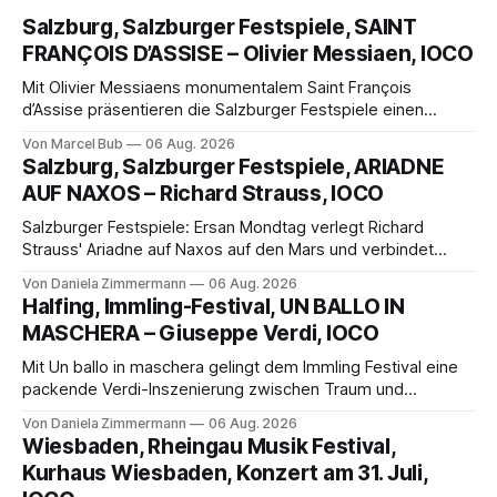
Salzburg, Salzburger Festspiele, SAINT
FRANÇOIS D’ASSISE – Olivier Messiaen, IOCO
Mit Olivier Messiaens monumentalem Saint François
d’Assise präsentieren die Salzburger Festspiele einen
außergewöhnlichen Opernabend. Romeo Castellucci gelingt
Von Marcel Bub
06 Aug. 2026
eine bildgewaltige Inszenierung, Maxime Pascal entfaltet
Salzburg, Salzburger Festspiele, ARIADNE
die komplexe Partitur eindrucksvoll, Philippe Sly berührt als
AUF NAXOS – Richard Strauss, IOCO
Franziskus.
Salzburger Festspiele: Ersan Mondtag verlegt Richard
Strauss' Ariadne auf Naxos auf den Mars und verbindet
Science-Fiction mit Opernklassik. Musikalisch überzeugt die
Von Daniela Zimmermann
06 Aug. 2026
Aufführung mit starken Solisten und den Wiener
Halfing, Immling-Festival, UN BALLO IN
Philharmonikern, szenisch bleibt der zweite Akt jedoch
MASCHERA – Giuseppe Verdi, IOCO
hinter den Erwartungen zurück.
Mit Un ballo in maschera gelingt dem Immling Festival eine
packende Verdi-Inszenierung zwischen Traum und
Wirklichkeit. Verena von Kerssenbrock verbindet
Von Daniela Zimmermann
06 Aug. 2026
psychologische Tiefe mit starken Bildern, getragen von
Wiesbaden, Rheingau Musik Festival,
einem spielfreudigen Ensemble und einer musikalisch
Kurhaus Wiesbaden, Konzert am 31. Juli,
überzeugenden Gesamtleistung.