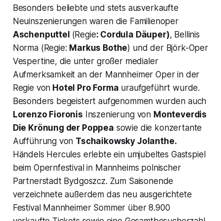
Besonders beliebte und stets ausverkaufte
Neuinszenierungen waren die Familienoper
Aschenputtel
(Regie
: Cordula Däuper)
, Bellinis
Norma (Regie:
Markus Bothe
) und der Björk-Oper
Vespertine, die unter großer medialer
Aufmerksamkeit an der Mannheimer Oper in der
Regie von
Hotel Pro Forma
uraufgeführt wurde.
Besonders begeistert aufgenommen wurden auch
Lorenzo Fioronis
Inszenierung von
Monteverdis
Die Krönung der Poppea
sowie die konzertante
Aufführung von
Tschaikowsky
Jolanthe.
Händels Hercules erlebte ein umjubeltes Gastspiel
beim Opernfestival in Mannheims polnischer
Partnerstadt Bydgoszcz. Zum Saisonende
verzeichnete außerdem das neu ausgerichtete
Festival Mannheimer Sommer über 8.900
verkaufte Tickets sowie eine Gesamtbesucherzahl