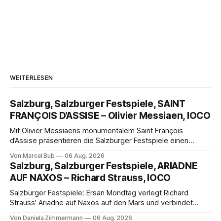
WEITERLESEN
Salzburg, Salzburger Festspiele, SAINT
FRANÇOIS D’ASSISE – Olivier Messiaen, IOCO
Mit Olivier Messiaens monumentalem Saint François
d’Assise präsentieren die Salzburger Festspiele einen
außergewöhnlichen Opernabend. Romeo Castellucci gelingt
Von Marcel Bub
06 Aug. 2026
eine bildgewaltige Inszenierung, Maxime Pascal entfaltet
Salzburg, Salzburger Festspiele, ARIADNE
die komplexe Partitur eindrucksvoll, Philippe Sly berührt als
AUF NAXOS – Richard Strauss, IOCO
Franziskus.
Salzburger Festspiele: Ersan Mondtag verlegt Richard
Strauss' Ariadne auf Naxos auf den Mars und verbindet
Science-Fiction mit Opernklassik. Musikalisch überzeugt die
Von Daniela Zimmermann
06 Aug. 2026