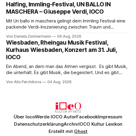
Aufführung mit starken Solisten und den Wiener
Halfing, Immling-Festival, UN BALLO IN
Philharmonikern, szenisch bleibt der zweite Akt jedoch
MASCHERA – Giuseppe Verdi, IOCO
hinter den Erwartungen zurück.
Mit Un ballo in maschera gelingt dem Immling Festival eine
packende Verdi-Inszenierung zwischen Traum und
Wirklichkeit. Verena von Kerssenbrock verbindet
Von Daniela Zimmermann
06 Aug. 2026
psychologische Tiefe mit starken Bildern, getragen von
Wiesbaden, Rheingau Musik Festival,
einem spielfreudigen Ensemble und einer musikalisch
Kurhaus Wiesbaden, Konzert am 31. Juli,
überzeugenden Gesamtleistung.
IOCO
Ein Abend, an dem man das Atmen vergisst. Es gibt Musik,
die unterhält. Es gibt Musik, die begeistert. Und es gibt
Musik, nach der man minutenlang kein Wort sagen kann.
Von Alla Perchikova
04 Aug. 2026
Genau so war der Abend im Kurhaus Wiesbaden, an dem
Johannes Brahms’ Erstes Klavierkonzert d-Moll op. 15 mit
Daniil
Über Ioco
Werde IOCO Autor
Facebook
Impressum
Datenschutzerklärung
Archiv
IOCO Kultur Lexikon
Erstellt mit
Ghost