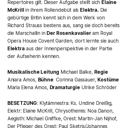
Repertoires gilt. Dieser Aufgabe stellt sich
Elaine
McKrill
in ihrem Rollendebüt als
Elektra.
Die
gebürtige Britin kennt sich in dem Werk von
Richard Strauss bestens aus, sang sie doch bereits
die Marschallin in
Der Rosenkavalier
am Royal
Opera House Covent Garden, dort lernte sie auch
Elektra
aus der Innenperspektive in der Partie
der Aufseherin kennen.
Musikalische Leitung
Michael Balke,
Regie
Aniara Amos,
Bühne
Corinna Gassauer,
Kostüme
Maria Elena Amos,
Dramaturgie
Ulrike Schröder
BESETZUNG
:
Klytämnestra
: Ks. Undine Dreißig,
Elektr: Elaine McKrill,
Chrysothemis:
Noa Danon,
Aegisth: Michael Gniffke, Orest: Martin-Jan Nijhof,
Der Pfleger des Orest:
Paul Sketris/Johannes