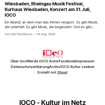
psychologische Tiefe mit starken Bildern, getragen von
Wiesbaden, Rheingau Musik Festival,
einem spielfreudigen Ensemble und einer musikalisch
Kurhaus Wiesbaden, Konzert am 31. Juli,
überzeugenden Gesamtleistung.
IOCO
Ein Abend, an dem man das Atmen vergisst. Es gibt Musik,
die unterhält. Es gibt Musik, die begeistert. Und es gibt
Musik, nach der man minutenlang kein Wort sagen kann.
Von Alla Perchikova
04 Aug. 2026
Genau so war der Abend im Kurhaus Wiesbaden, an dem
Johannes Brahms’ Erstes Klavierkonzert d-Moll op. 15 mit
Daniil
Über Ioco
Werde IOCO Autor
Facebook
Impressum
Datenschutzerklärung
Archiv
IOCO Kultur Lexikon
Erstellt mit
Ghost
IOCO - Kultur im Netz