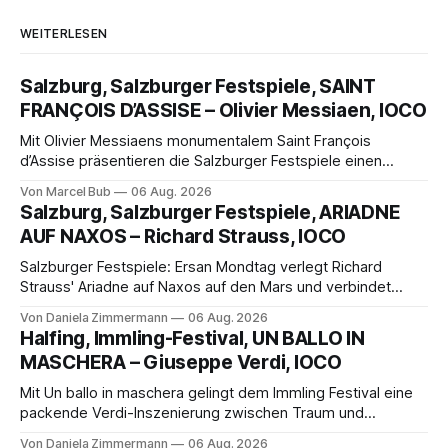
WEITERLESEN
Salzburg, Salzburger Festspiele, SAINT
FRANÇOIS D’ASSISE – Olivier Messiaen, IOCO
Mit Olivier Messiaens monumentalem Saint François
d’Assise präsentieren die Salzburger Festspiele einen
außergewöhnlichen Opernabend. Romeo Castellucci gelingt
Von Marcel Bub
06 Aug. 2026
eine bildgewaltige Inszenierung, Maxime Pascal entfaltet
Salzburg, Salzburger Festspiele, ARIADNE
die komplexe Partitur eindrucksvoll, Philippe Sly berührt als
AUF NAXOS – Richard Strauss, IOCO
Franziskus.
Salzburger Festspiele: Ersan Mondtag verlegt Richard
Strauss' Ariadne auf Naxos auf den Mars und verbindet
Science-Fiction mit Opernklassik. Musikalisch überzeugt die
Von Daniela Zimmermann
06 Aug. 2026
Aufführung mit starken Solisten und den Wiener
Halfing, Immling-Festival, UN BALLO IN
Philharmonikern, szenisch bleibt der zweite Akt jedoch
MASCHERA – Giuseppe Verdi, IOCO
hinter den Erwartungen zurück.
Mit Un ballo in maschera gelingt dem Immling Festival eine
packende Verdi-Inszenierung zwischen Traum und
Wirklichkeit. Verena von Kerssenbrock verbindet
Von Daniela Zimmermann
06 Aug. 2026