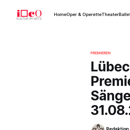
Home
Oper & Operette
Theater
Balle
PREMIEREN
Lübec
Premi
Sänge
31.08
Redaktion