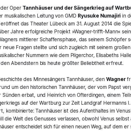
 der Oper
Tannhäuser und der Sängerkrieg auf Wartb
r musikalischen Leitung von GMD
Ryusuke Numajiri
in d
eröffnet das Theater Lübeck am 31. August 2014 die Spiel
über Jahre erfolgreiche Projekt »Wagner-trifft-Mann« sein
agners mittlerer Schaffensphase, das seinem Schöpfer se
 neue Fragen stellte und sich zugleich mit seinem große
sikalischer Nummern wie dem Pilgerchor, Elisabeths Hall
den Abendstern bis heute größter Beliebtheit erfreut.
 Geschichte des
Minnesängers Tannhäuser,
den
Wagner
fr
rund um den historischen
Tannhäuser,
der vom Papst ver
r Sünden erbat, und
Heinrich von Ofterdingen,
einem Tei
erkriegs auf der Wartburg zur Zeit
Landgraf Hermanns I.
rt, kombinierte:
Tannhäuser
ist des Aufenthaltes im
Venus
ill die Welt des Genusses verlassen, obwohl Venus selbst a
häuser
entscheidet sich für einen neuen Weg, auf dem er 