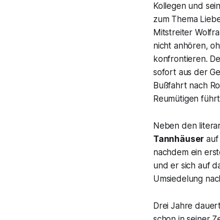
Kollegen und sei
zum Thema Liebe 
Mitstreiter
Wolfr
nicht anhören, o
konfrontieren. De
sofort aus der G
Bußfahrt nach Ro
Reumütigen führt
Neben den liter
Tannhäuser
auf
nachdem ein erst
und er sich auf d
Umsiedelung nach
Drei Jahre dauer
schon in seiner Z