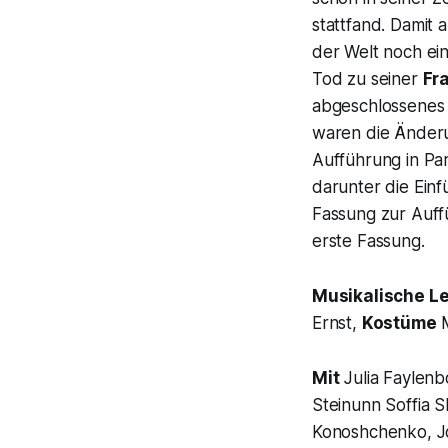
stattfand. Damit
der Welt noch ei
Tod zu seiner
Fr
abgeschlossenes 
waren die Änderun
Aufführung in Pa
darunter die Einf
Fassung zur Auff
erste Fassung.
Musikalische L
Ernst,
Kostüme
M
Mit
Julia Faylenb
Steinunn Soffia 
Konoshchenko, Jo