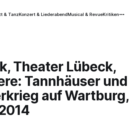
tt & Tanz
Konzert & Liederabend
Musical & Revue
Kritiken
k, Theater Lübeck,
ere: Tannhäuser und
rkrieg auf Wartburg,
.2014