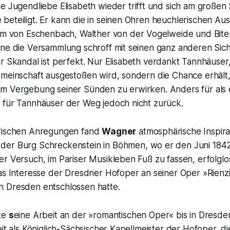
ne
Jugendliebe Elisabeth
wieder trifft und sich am großen
beteiligt. Er kann die in seinen Ohren heuchlerischen Au
am von Eschenbach, Walther von der Vogelweide
und
Bite
hne die Versammlung schroff mit seinen ganz anderen Sic
r Skandal ist perfekt. Nur
Elisabeth
verdankt Tannhäuser, 
emeinschaft ausgestoßen wird, sondern die Chance erhält,
m Vergebung seiner Sünden zu erwirken. Anders für als 
 für Tannhäuser der Weg jedoch nicht zurück.
arischen Anregungen fand
Wagner
atmosphärische Inspirat
 der Burg Schreckenstein in Böhmen, wo er den Juni 184
er Versuch, im Pariser Musikleben Fuß zu fassen, erfolgl
as Interesse der Dresdner Hofoper an seiner Oper »Rienzi
 Dresden entschlossen hatte.
te
s
eine Arbeit an der »romantischen Oper« bis in Dresde
eit als Königlich-Sächsischer Kapellmeister der Hofoper, d