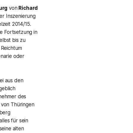
urg
von
Richard
er Inszenierung
zeit 2014/15.
e Fortsetzung in
lbst bis zu
n Reichtum
enarie oder
ei aus den
geblich
lnehmer des
 von Thüringen
berg
lles für sein
seine alten