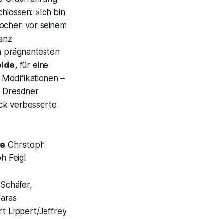
chlossen: »
Ich bin
ochen vor seinem
ganz
m prägnantesten
olde
,
für eine
 Modifikationen –
e Dresdner
uck verbesserte
ne
Christoph
h Feigl
 Schäfer,
Taras
t Lippert/Jeffrey