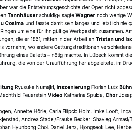
 aber war die Entstehungsgeschichte der Oper nicht abges
nen
Tannhäuser
schuldig
« sagte
Wagner
noch wenige W
au Cosima
und fasste damit sein langes und letztlich nie 
Ringen um eine für ihn gültige Werkgestalt zusammen. A
gen, die er 1861, mitten in der Arbeit an
Tristan und Is
ris vornahm, wo andere Gattungstraditionen verschiedene
ührung eines Balletts – nötig machte. In Lübeck kommt di
ührung, die von der Uraufführung her abgeleitete, im Dr
eitung
Ryusuke Numajiri,
Inszenierung
Florian Lutz
Büh
echthild Feuerstein
Video
Katharina Spuida,
Chor
Josep
ogen, Annette Hörle, Carla Filipcic Holm, Imke Looft, Inga
Skjenstad, Andrea Stadel/Frauke Becker; Shavleg Armasi/
han Hyunbong Choi, Daniel Jenz, Hjongseok Lee, Herber