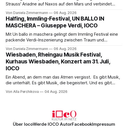
Strauss' Ariadne auf Naxos auf den Mars und verbindet
Science-Fiction mit Opernklassik. Musikalisch überzeugt die
Von Daniela Zimmermann
06 Aug. 2026
Aufführung mit starken Solisten und den Wiener
Halfing, Immling-Festival, UN BALLO IN
Philharmonikern, szenisch bleibt der zweite Akt jedoch
MASCHERA – Giuseppe Verdi, IOCO
hinter den Erwartungen zurück.
Mit Un ballo in maschera gelingt dem Immling Festival eine
packende Verdi-Inszenierung zwischen Traum und
Wirklichkeit. Verena von Kerssenbrock verbindet
Von Daniela Zimmermann
06 Aug. 2026
psychologische Tiefe mit starken Bildern, getragen von
Wiesbaden, Rheingau Musik Festival,
einem spielfreudigen Ensemble und einer musikalisch
Kurhaus Wiesbaden, Konzert am 31. Juli,
überzeugenden Gesamtleistung.
IOCO
Ein Abend, an dem man das Atmen vergisst. Es gibt Musik,
die unterhält. Es gibt Musik, die begeistert. Und es gibt
Musik, nach der man minutenlang kein Wort sagen kann.
Von Alla Perchikova
04 Aug. 2026
Genau so war der Abend im Kurhaus Wiesbaden, an dem
Johannes Brahms’ Erstes Klavierkonzert d-Moll op. 15 mit
Daniil
Über Ioco
Werde IOCO Autor
Facebook
Impressum