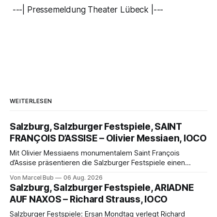
---| Pressemeldung Theater Lübeck |---
WEITERLESEN
Salzburg, Salzburger Festspiele, SAINT
FRANÇOIS D’ASSISE – Olivier Messiaen, IOCO
Mit Olivier Messiaens monumentalem Saint François
d’Assise präsentieren die Salzburger Festspiele einen
außergewöhnlichen Opernabend. Romeo Castellucci gelingt
Von Marcel Bub
06 Aug. 2026
eine bildgewaltige Inszenierung, Maxime Pascal entfaltet
Salzburg, Salzburger Festspiele, ARIADNE
die komplexe Partitur eindrucksvoll, Philippe Sly berührt als
AUF NAXOS – Richard Strauss, IOCO
Franziskus.
Salzburger Festspiele: Ersan Mondtag verlegt Richard