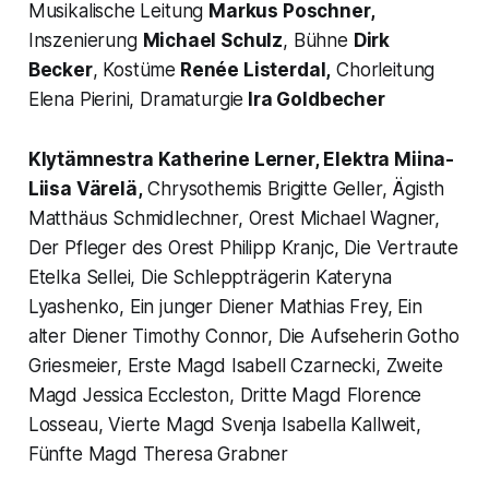
Musikalische Leitung
Markus Poschner,
Inszenierung
Michael Schulz
, Bühne
Dirk
Becker
, Kostüme
Renée Listerdal,
Chorleitung
Elena Pierini, Dramaturgie
Ira Goldbecher
Klytämnestra
Katherine Lerner,
Elektra
Miina-
Liisa Värelä,
Chrysothemis Brigitte Geller, Ägisth
Matthäus Schmidlechner, Orest Michael Wagner,
Der Pfleger des Orest Philipp Kranjc, Die Vertraute
Etelka Sellei, Die Schleppträgerin Kateryna
Lyashenko, Ein junger Diener Mathias Frey, Ein
alter Diener Timothy Connor, Die Aufseherin Gotho
Griesmeier, Erste Magd Isabell Czarnecki, Zweite
Magd Jessica Eccleston, Dritte Magd Florence
Losseau, Vierte Magd Svenja Isabella Kallweit,
Fünfte Magd Theresa Grabner