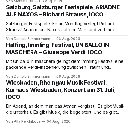
Von Marcel Bub
06 Aug. 2026
eine bildgewaltige Inszenierung, Maxime Pascal entfaltet
Salzburg, Salzburger Festspiele, ARIADNE
die komplexe Partitur eindrucksvoll, Philippe Sly berührt als
AUF NAXOS – Richard Strauss, IOCO
Franziskus.
Salzburger Festspiele: Ersan Mondtag verlegt Richard
Strauss' Ariadne auf Naxos auf den Mars und verbindet
Science-Fiction mit Opernklassik. Musikalisch überzeugt die
Von Daniela Zimmermann
06 Aug. 2026
Aufführung mit starken Solisten und den Wiener
Halfing, Immling-Festival, UN BALLO IN
Philharmonikern, szenisch bleibt der zweite Akt jedoch
MASCHERA – Giuseppe Verdi, IOCO
hinter den Erwartungen zurück.
Mit Un ballo in maschera gelingt dem Immling Festival eine
packende Verdi-Inszenierung zwischen Traum und
Wirklichkeit. Verena von Kerssenbrock verbindet
Von Daniela Zimmermann
06 Aug. 2026
psychologische Tiefe mit starken Bildern, getragen von
Wiesbaden, Rheingau Musik Festival,
einem spielfreudigen Ensemble und einer musikalisch
Kurhaus Wiesbaden, Konzert am 31. Juli,
überzeugenden Gesamtleistung.
IOCO
Ein Abend, an dem man das Atmen vergisst. Es gibt Musik,
die unterhält. Es gibt Musik, die begeistert. Und es gibt
Musik, nach der man minutenlang kein Wort sagen kann.
Von Alla Perchikova
04 Aug. 2026
Genau so war der Abend im Kurhaus Wiesbaden, an dem
Johannes Brahms’ Erstes Klavierkonzert d-Moll op. 15 mit