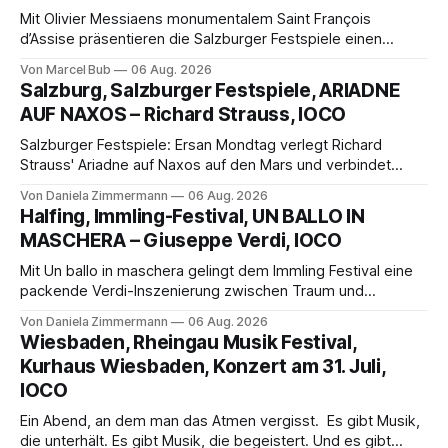
Mit Olivier Messiaens monumentalem Saint François
d’Assise präsentieren die Salzburger Festspiele einen
außergewöhnlichen Opernabend. Romeo Castellucci gelingt
Von Marcel Bub
06 Aug. 2026
eine bildgewaltige Inszenierung, Maxime Pascal entfaltet
Salzburg, Salzburger Festspiele, ARIADNE
die komplexe Partitur eindrucksvoll, Philippe Sly berührt als
AUF NAXOS – Richard Strauss, IOCO
Franziskus.
Salzburger Festspiele: Ersan Mondtag verlegt Richard
Strauss' Ariadne auf Naxos auf den Mars und verbindet
Science-Fiction mit Opernklassik. Musikalisch überzeugt die
Von Daniela Zimmermann
06 Aug. 2026
Aufführung mit starken Solisten und den Wiener
Halfing, Immling-Festival, UN BALLO IN
Philharmonikern, szenisch bleibt der zweite Akt jedoch
MASCHERA – Giuseppe Verdi, IOCO
hinter den Erwartungen zurück.
Mit Un ballo in maschera gelingt dem Immling Festival eine
packende Verdi-Inszenierung zwischen Traum und
Wirklichkeit. Verena von Kerssenbrock verbindet
Von Daniela Zimmermann
06 Aug. 2026
psychologische Tiefe mit starken Bildern, getragen von
Wiesbaden, Rheingau Musik Festival,
einem spielfreudigen Ensemble und einer musikalisch
Kurhaus Wiesbaden, Konzert am 31. Juli,
überzeugenden Gesamtleistung.
IOCO
Ein Abend, an dem man das Atmen vergisst. Es gibt Musik,
die unterhält. Es gibt Musik, die begeistert. Und es gibt