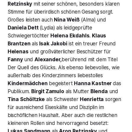
Retzinsky
mit seiner schönen, besonders klaren
Stimme für überirdisch schönen Gesang sorgt.
Großes leisten auch
Nina Weiß
(
Alma
) und
Daniela Dett
(
Lydia
) als leidgeprüfte
Schwiegertöchter
Helena Ekdahls
.
Klaus
Brantzen
als
Isak Jakobi
ist ein treuer Freund
Helenas
und großväterlicher Beschützer für
Fanny
und
Alexander,
berührend mit dem Titel
Der Quell des Glücks
. Als ebenso liebevolles, wie
außerhalb des Kinderzimmers liebestolles
Kindermädchen
begeistert
Hanna Kastner
das
Publikum.
Birgit Zamulo
als Mutter
Blenda
und
Tina Schöltzke
als Schwester
Henrietta
sorgen
für ausreichend Eiseskälte und Disziplin im
bischöflichen Haushalt. Aber auch die restlichen
kleineren Rollen sind hervorragend besetzt:
Lukas Sandmann
als
Aron Retzinsky
und