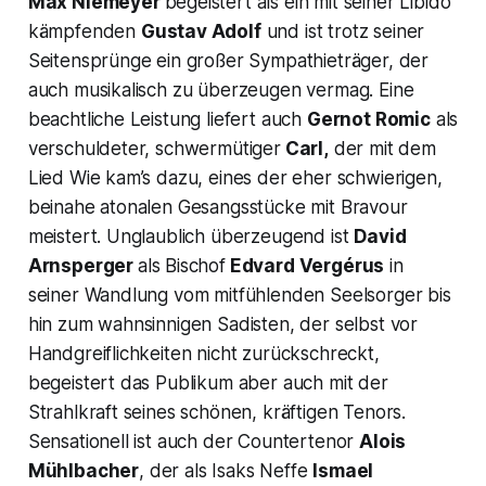
Max Niemeyer
begeistert als ein mit seiner Libido
kämpfenden
Gustav Adolf
und ist trotz seiner
Seitensprünge ein großer Sympathieträger, der
auch musikalisch zu überzeugen vermag. Eine
beachtliche Leistung liefert auch
Gernot Romic
als
verschuldeter, schwermütiger
Carl,
der mit dem
Lied
Wie kam’s dazu
, eines der eher schwierigen,
beinahe atonalen Gesangsstücke mit Bravour
meistert. Unglaublich überzeugend ist
David
Arnsperger
als Bischof
Edvard Vergérus
in
seiner Wandlung vom mitfühlenden Seelsorger bis
hin zum wahnsinnigen Sadisten, der selbst vor
Handgreiflichkeiten nicht zurückschreckt,
begeistert das Publikum aber auch mit der
Strahlkraft seines schönen, kräftigen Tenors.
Sensationell ist auch der Countertenor
Alois
Mühlbacher
, der als Isaks Neffe
Ismael