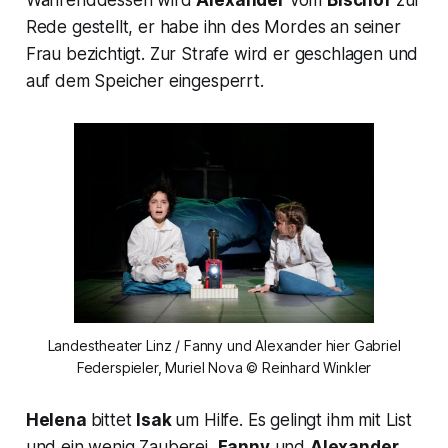
Währenddessen wird
Alexander
vom
Bischof
zur
Rede gestellt, er habe ihn des Mordes an seiner
Frau bezichtigt. Zur Strafe wird er geschlagen und
auf dem Speicher eingesperrt.
Landestheater Linz / Fanny und Alexander hier Gabriel
Federspieler, Muriel Nova © Reinhard Winkler
Helena
bittet
Isak
um Hilfe. Es gelingt ihm mit List
und ein wenig Zauberei,
Fanny
und
Alexander