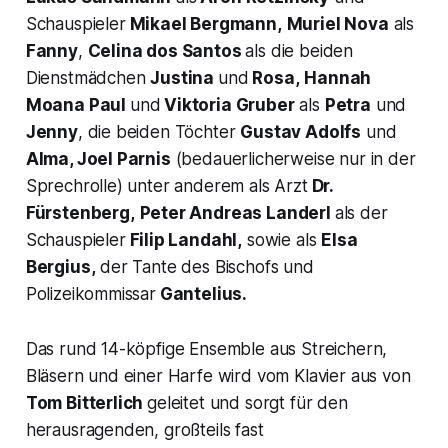
Schauspieler
Mikael Bergmann,
Muriel Nova
als
Fanny
,
Celina dos Santos
als die beiden
Dienstmädchen
Justina
und
Rosa,
Hannah
Moana Paul
und
Viktoria Gruber
als
Petra
und
Jenny
, die beiden Töchter
Gustav Adolfs
und
Alma,
Joel Parnis
(bedauerlicherweise nur in der
Sprechrolle) unter anderem als Arzt
Dr.
Fürstenberg,
Peter Andreas Landerl
als der
Schauspieler
Filip Landahl,
sowie als
Elsa
Bergius,
der Tante des Bischofs und
Polizeikommissar
Gantelius.
Das rund 14-köpfige Ensemble aus Streichern,
Bläsern und einer Harfe wird vom Klavier aus von
Tom Bitterlich
geleitet und sorgt für den
herausragenden, großteils fast