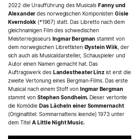
2022 die Uraufführung des Musicals
Fanny und
Alexander
des norwegischen Komponisten
Gisle
Kverndokk
(*1967) statt. Das Libretto nach dem
gleichnamigen Film des schwedischen
Meisterregisseurs
Ingmar Bergman
stammt von
dem norwegischen Librettisten
Øystein Wiik
, der
sich auch als Musicaldarsteller, Schauspieler und
Autor einen Namen gemacht hat. Das
Auftragswerk des
Landestheater Linz
ist erst die
zweite Vertonung eines Bergman-Films. Das erste
Musical nach einem Stoff von
Ingmar Bergman
stammt von
Stephen Sondheim.
Dieser vertonte
die Komödie
Das Lächeln einer Sommernacht
(Originaltitel:
Sommarnattens leende
) 1973 unter
dem Titel
A Little Night Music
.