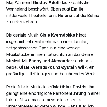
Maj. Während
Gustav
Adol
f das Ekdahlsche
Wonneland beschwört, überzeugt
Emilie,
mittlerweile Theaterleiterin,
Helena
auf die Bühne
zurückzukehren.
Die geniale Musik
Gisle Kverndokks
klingt
insgesamt sehr viel mehr nach einer tonalen,
zeitgenössischen Oper, nur eine wenige
Musikstücke erinnern tatsächlich an das Genre
Musical. Mit
Fanny und Alexander
schrieben
beide,
Gisle Kverndokk
und
Øystein Wiik
, ein
großartiges, tiefsinniges und berührendes Werk.
Regie führte Musicalchef
Matthias Davids
. Ihm
gelingt eine eindringliche Personenführung in einer
Intensität wie man sie ansonsten eher im
Sprechtheater erwarten würde.
Hans Kudlich