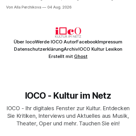
Musik, nach der man minutenlang kein Wort sagen kann.
Von Alla Perchikova
04 Aug. 2026
Genau so war der Abend im Kurhaus Wiesbaden, an dem
Johannes Brahms’ Erstes Klavierkonzert d-Moll op. 15 mit
Daniil
Über Ioco
Werde IOCO Autor
Facebook
Impressum
Datenschutzerklärung
Archiv
IOCO Kultur Lexikon
Erstellt mit
Ghost
IOCO - Kultur im Netz
IOCO - Ihr digitales Fenster zur Kultur. Entdecken
Sie Kritiken, Interviews und Aktuelles aus Musik,
Theater, Oper und mehr. Tauchen Sie ein!