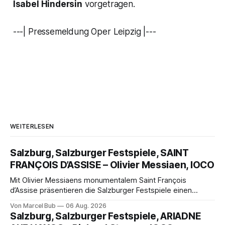
Isabel Hindersin
vorgetragen.
---| Pressemeldung Oper Leipzig |---
WEITERLESEN
Salzburg, Salzburger Festspiele, SAINT
FRANÇOIS D’ASSISE – Olivier Messiaen, IOCO
Mit Olivier Messiaens monumentalem Saint François
d’Assise präsentieren die Salzburger Festspiele einen
außergewöhnlichen Opernabend. Romeo Castellucci gelingt
Von Marcel Bub
06 Aug. 2026
eine bildgewaltige Inszenierung, Maxime Pascal entfaltet
Salzburg, Salzburger Festspiele, ARIADNE
die komplexe Partitur eindrucksvoll, Philippe Sly berührt als