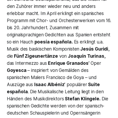
den Zuhörer immer wieder neu und anders
erlebbar macht. Im April erklingt ein spanisches
Programm mit Chor- und Orchesterwerken vom 16.
bis 20. Jahrhundert. Zusammen mit
originalsprachigen Gedichten aus Spanien entsteht
so ein Hauch
poesía española.
Es erklingt u.a.
Musik des baskischen Komponisten
Jesús Guridi,
die
Fünf Zigeunertänze
von
Joaquín Turinas,
das Intermezzo aus
Enrique Granados’
Oper
Goyesca
– inspiriert von Gemälden des
spanischen Malers Francisco de Goya – und
Auszüge aus
Isaac Albéniz’
populärer
Suite
española
. Die Musikalische Leitung liegt in den
Händen des Musikdirektors
Stefan Klingele.
Die
spanischen Gedichte werden von der spanisch-
deutschen Schauspielerin und Opernsängerin