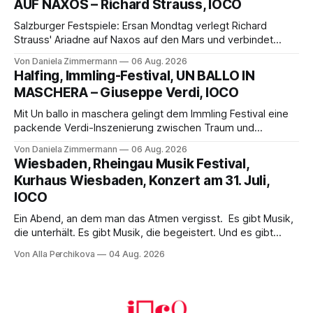
AUF NAXOS – Richard Strauss, IOCO
Franziskus.
Salzburger Festspiele: Ersan Mondtag verlegt Richard
Strauss' Ariadne auf Naxos auf den Mars und verbindet
Science-Fiction mit Opernklassik. Musikalisch überzeugt die
Von Daniela Zimmermann
06 Aug. 2026
Aufführung mit starken Solisten und den Wiener
Halfing, Immling-Festival, UN BALLO IN
Philharmonikern, szenisch bleibt der zweite Akt jedoch
MASCHERA – Giuseppe Verdi, IOCO
hinter den Erwartungen zurück.
Mit Un ballo in maschera gelingt dem Immling Festival eine
packende Verdi-Inszenierung zwischen Traum und
Wirklichkeit. Verena von Kerssenbrock verbindet
Von Daniela Zimmermann
06 Aug. 2026
psychologische Tiefe mit starken Bildern, getragen von
Wiesbaden, Rheingau Musik Festival,
einem spielfreudigen Ensemble und einer musikalisch
Kurhaus Wiesbaden, Konzert am 31. Juli,
überzeugenden Gesamtleistung.
IOCO
Ein Abend, an dem man das Atmen vergisst. Es gibt Musik,
die unterhält. Es gibt Musik, die begeistert. Und es gibt
Musik, nach der man minutenlang kein Wort sagen kann.
Von Alla Perchikova
04 Aug. 2026
Genau so war der Abend im Kurhaus Wiesbaden, an dem
Johannes Brahms’ Erstes Klavierkonzert d-Moll op. 15 mit
Daniil