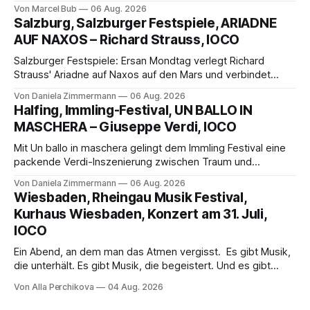
außergewöhnlichen Opernabend. Romeo Castellucci gelingt
Von Marcel Bub
06 Aug. 2026
eine bildgewaltige Inszenierung, Maxime Pascal entfaltet
Salzburg, Salzburger Festspiele, ARIADNE
die komplexe Partitur eindrucksvoll, Philippe Sly berührt als
AUF NAXOS – Richard Strauss, IOCO
Franziskus.
Salzburger Festspiele: Ersan Mondtag verlegt Richard
Strauss' Ariadne auf Naxos auf den Mars und verbindet
Science-Fiction mit Opernklassik. Musikalisch überzeugt die
Von Daniela Zimmermann
06 Aug. 2026
Aufführung mit starken Solisten und den Wiener
Halfing, Immling-Festival, UN BALLO IN
Philharmonikern, szenisch bleibt der zweite Akt jedoch
MASCHERA – Giuseppe Verdi, IOCO
hinter den Erwartungen zurück.
Mit Un ballo in maschera gelingt dem Immling Festival eine
packende Verdi-Inszenierung zwischen Traum und
Wirklichkeit. Verena von Kerssenbrock verbindet
Von Daniela Zimmermann
06 Aug. 2026
psychologische Tiefe mit starken Bildern, getragen von
Wiesbaden, Rheingau Musik Festival,
einem spielfreudigen Ensemble und einer musikalisch
Kurhaus Wiesbaden, Konzert am 31. Juli,
überzeugenden Gesamtleistung.
IOCO
Ein Abend, an dem man das Atmen vergisst. Es gibt Musik,
die unterhält. Es gibt Musik, die begeistert. Und es gibt
Musik, nach der man minutenlang kein Wort sagen kann.
Von Alla Perchikova
04 Aug. 2026
Genau so war der Abend im Kurhaus Wiesbaden, an dem
Johannes Brahms’ Erstes Klavierkonzert d-Moll op. 15 mit