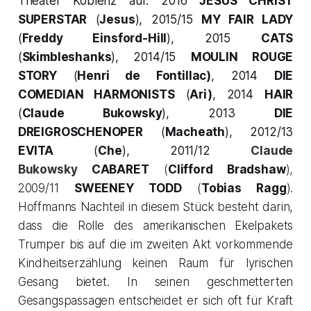
Theater Koblenz auf: 2016
JESUS CHRIST
SUPERSTAR
(
Jesus
), 2015/15
MY FAIR LADY
(
Freddy Einsford-Hill
), 2015
CATS
(
Skimbleshanks
), 2014/15
MOULIN ROUGE
STORY
(
Henri de Fontillac)
, 2014
DIE
COMEDIAN HARMONISTS
(
Ari)
, 2014
HAIR
(
Claude Bukowsky
), 2013
DIE
DREIGROSCHENOPER
(
Macheath
), 2012/13
EVITA
(
Che
), 2011/12
Claude
Bukowsky
CABARET
(
Clifford Bradshaw
),
2009/11
SWEENEY TODD
(
Tobias Ragg
).
Hoffmanns Nachteil in diesem Stück besteht darin,
dass die Rolle des amerikanischen Ekelpakets
Trumper bis auf die im zweiten Akt vorkommende
Kindheitserzählung keinen Raum für lyrischen
Gesang bietet. In seinen geschmetterten
Gesangspassagen entscheidet er sich oft für Kraft