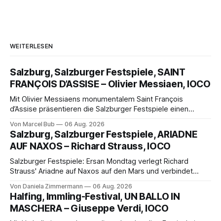
WEITERLESEN
Salzburg, Salzburger Festspiele, SAINT
FRANÇOIS D’ASSISE – Olivier Messiaen, IOCO
Mit Olivier Messiaens monumentalem Saint François
d’Assise präsentieren die Salzburger Festspiele einen
außergewöhnlichen Opernabend. Romeo Castellucci gelingt
Von Marcel Bub
06 Aug. 2026
eine bildgewaltige Inszenierung, Maxime Pascal entfaltet
Salzburg, Salzburger Festspiele, ARIADNE
die komplexe Partitur eindrucksvoll, Philippe Sly berührt als
AUF NAXOS – Richard Strauss, IOCO
Franziskus.
Salzburger Festspiele: Ersan Mondtag verlegt Richard
Strauss' Ariadne auf Naxos auf den Mars und verbindet
Science-Fiction mit Opernklassik. Musikalisch überzeugt die
Von Daniela Zimmermann
06 Aug. 2026
Aufführung mit starken Solisten und den Wiener
Halfing, Immling-Festival, UN BALLO IN
Philharmonikern, szenisch bleibt der zweite Akt jedoch
MASCHERA – Giuseppe Verdi, IOCO
hinter den Erwartungen zurück.