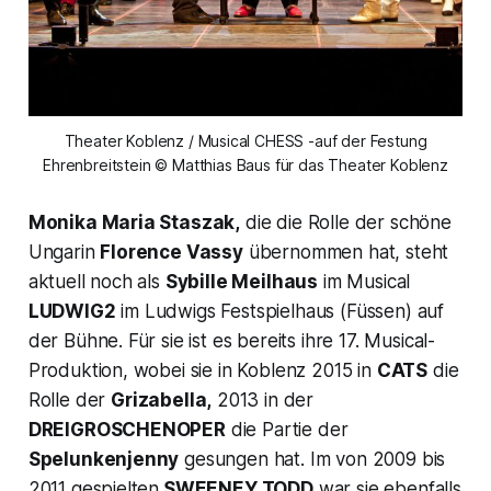
Theater Koblenz / Musical CHESS -auf der Festung
Ehrenbreitstein © Matthias Baus für das Theater Koblenz
Monika Maria Staszak,
die die Rolle der schöne
Ungarin
Florence Vassy
übernommen hat, steht
aktuell noch als
Sybille Meilhaus
im Musical
LUDWIG2
im Ludwigs Festspielhaus (Füssen) auf
der Bühne. Für sie ist es bereits ihre 17. Musical-
Produktion, wobei sie in Koblenz 2015 in
CATS
die
Rolle der
Grizabella,
2013 in der
DREIGROSCHENOPER
die Partie der
Spelunkenjenny
gesungen hat. Im von 2009 bis
2011 gespielten
SWEENEY TODD
war sie ebenfalls