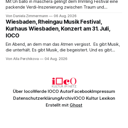
Mit Un ballo in maschera gelingt dem Immling Festival eine
packende Verdi-Inszenierung zwischen Traum und
Wirklichkeit. Verena von Kerssenbrock verbindet
Von Daniela Zimmermann
06 Aug. 2026
psychologische Tiefe mit starken Bildern, getragen von
Wiesbaden, Rheingau Musik Festival,
einem spielfreudigen Ensemble und einer musikalisch
Kurhaus Wiesbaden, Konzert am 31. Juli,
überzeugenden Gesamtleistung.
IOCO
Ein Abend, an dem man das Atmen vergisst. Es gibt Musik,
die unterhält. Es gibt Musik, die begeistert. Und es gibt
Musik, nach der man minutenlang kein Wort sagen kann.
Von Alla Perchikova
04 Aug. 2026
Genau so war der Abend im Kurhaus Wiesbaden, an dem
Johannes Brahms’ Erstes Klavierkonzert d-Moll op. 15 mit
Daniil
Über Ioco
Werde IOCO Autor
Facebook
Impressum
Datenschutzerklärung
Archiv
IOCO Kultur Lexikon
Erstellt mit
Ghost