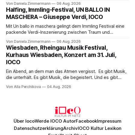
Science-Fiction mit Opernklassik. Musikalisch überzeugt die
Von Daniela Zimmermann
06 Aug. 2026
Aufführung mit starken Solisten und den Wiener
Halfing, Immling-Festival, UN BALLO IN
Philharmonikern, szenisch bleibt der zweite Akt jedoch
MASCHERA – Giuseppe Verdi, IOCO
hinter den Erwartungen zurück.
Mit Un ballo in maschera gelingt dem Immling Festival eine
packende Verdi-Inszenierung zwischen Traum und
Wirklichkeit. Verena von Kerssenbrock verbindet
Von Daniela Zimmermann
06 Aug. 2026
psychologische Tiefe mit starken Bildern, getragen von
Wiesbaden, Rheingau Musik Festival,
einem spielfreudigen Ensemble und einer musikalisch
Kurhaus Wiesbaden, Konzert am 31. Juli,
überzeugenden Gesamtleistung.
IOCO
Ein Abend, an dem man das Atmen vergisst. Es gibt Musik,
die unterhält. Es gibt Musik, die begeistert. Und es gibt
Musik, nach der man minutenlang kein Wort sagen kann.
Von Alla Perchikova
04 Aug. 2026
Genau so war der Abend im Kurhaus Wiesbaden, an dem
Johannes Brahms’ Erstes Klavierkonzert d-Moll op. 15 mit
Daniil
Über Ioco
Werde IOCO Autor
Facebook
Impressum
Datenschutzerklärung
Archiv
IOCO Kultur Lexikon