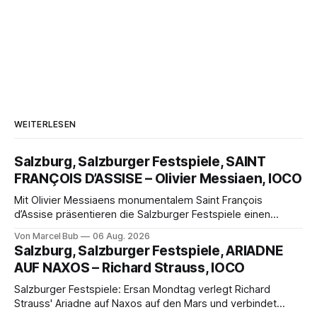
WEITERLESEN
Salzburg, Salzburger Festspiele, SAINT
FRANÇOIS D’ASSISE – Olivier Messiaen, IOCO
Mit Olivier Messiaens monumentalem Saint François
d’Assise präsentieren die Salzburger Festspiele einen
außergewöhnlichen Opernabend. Romeo Castellucci gelingt
Von Marcel Bub
06 Aug. 2026
eine bildgewaltige Inszenierung, Maxime Pascal entfaltet
Salzburg, Salzburger Festspiele, ARIADNE
die komplexe Partitur eindrucksvoll, Philippe Sly berührt als
AUF NAXOS – Richard Strauss, IOCO
Franziskus.
Salzburger Festspiele: Ersan Mondtag verlegt Richard
Strauss' Ariadne auf Naxos auf den Mars und verbindet