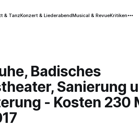
tt & Tanz
Konzert & Liederabend
Musical & Revue
Kritiken
ruhe, Badisches
stheater, Sanierung 
terung - Kosten 230 
017