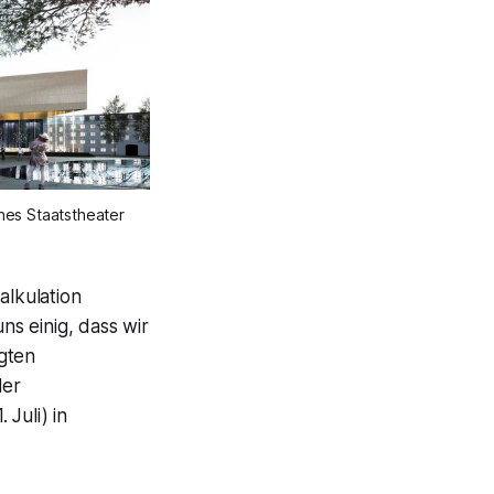
hes Staatstheater
alkulation
uns einig, dass wir
agten
der
 Juli) in