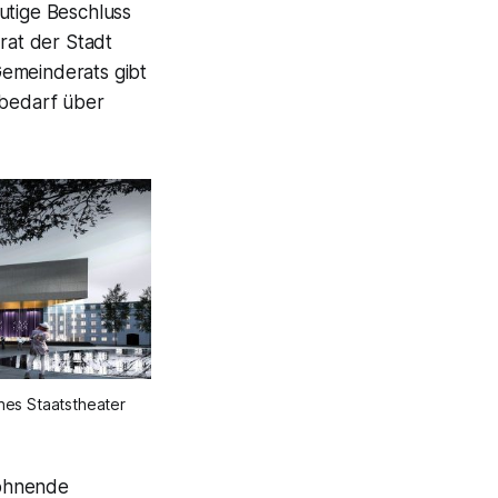
utige Beschluss
rat der Stadt
Gemeinderats gibt
sbedarf über
hes Staatstheater
lohnende