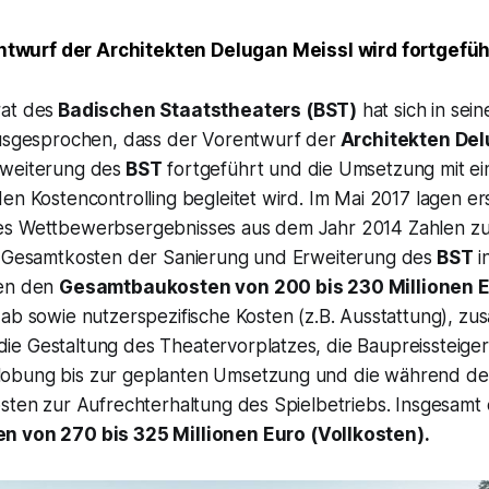
ntwurf der Architekten Delugan Meissl wird fortgefüh
at des
Badischen Staatstheaters (BST)
hat sich in sein
ausgesprochen, dass der Vorentwurf der
Architekten Del
rweiterung des
BST
fortgeführt und die Umsetzung mit e
en Kostencontrolling begleitet wird. Im Mai 2017 lagen e
es Wettbewerbsergebnisses aus dem Jahr 2014 Zahlen z
n Gesamtkosten der Sanierung und Erweiterung des
BST
i
ben den
Gesamtbaukosten von 200 bis 230 Millionen 
ab sowie nutzerspezifische Kosten (z.B. Ausstattung), zus
e Gestaltung des Theatervorplatzes, die Baupreissteiger
obung bis zur geplanten Umsetzung und die während der
sten zur Aufrechterhaltung des Spielbetriebs. Insgesamt 
 von 270 bis 325 Millionen Euro (Vollkosten).