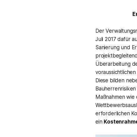
E
Der Verwaltungsr
Juli 2017 dafür 
Sanierung und E
projektbegleitend
Überarbeitung d
voraussichtliche
Diese bilden ne
Bauherrenrisiken 
Maßnahmen wie di
Wettbewerbsausl
erforderlichen Ko
ein
Kostenrahmen