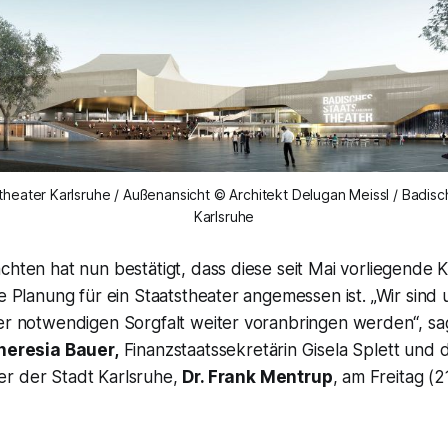
theater Karlsruhe / Außenansicht © Architekt Delugan Meissl / Badisc
Karlsruhe
chten hat nun bestätigt, dass diese seit Mai vorliegende K
ie Planung für ein Staatstheater angemessen ist.
„Wir sind 
der notwendigen Sorgfalt weiter voranbringen werden“
, s
heresia Bauer,
Finanzstaatssekretärin Gisela Splett und 
r der Stadt Karlsruhe,
Dr. Frank Mentrup
, am Freitag (21.