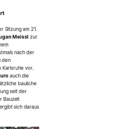
rt
er Sitzung am 21.
ugan Meissl
zur
inem
rstmals nach der
u den
n Karlsruhe vor.
Euro
auch die
ätzliche bauliche
ung seit der
 Bauzeit
ergibt sich daraus