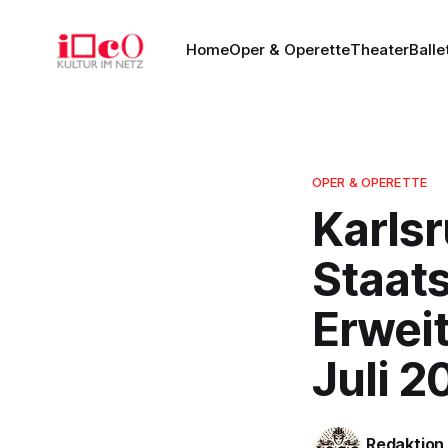
Home
Oper & Operette
Theater
Balle
OPER & OPERETTE
Karls
Staat
Erwei
Juli 2
Redaktion