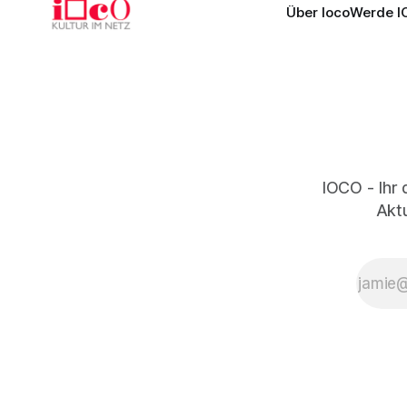
Über Ioco
Werde I
IOCO - Ihr 
Aktu