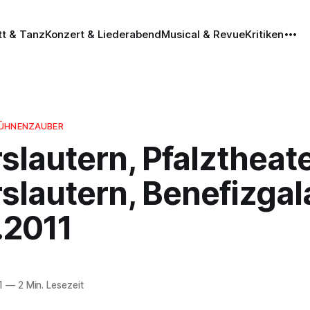
tt & Tanz
Konzert & Liederabend
Musical & Revue
Kritiken
BÜHNENZAUBER
slautern, Pfalztheat
slautern, Benefizgal
.2011
1
—
2 Min. Lesezeit