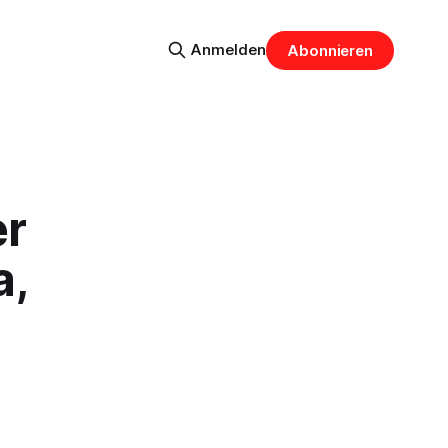
Anmelden
Abonnieren
er
a,