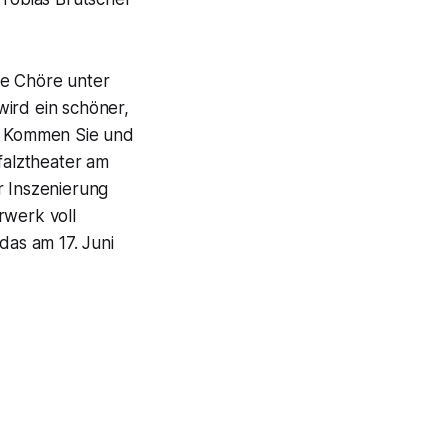
ne Chöre unter
wird ein schöner,
t. Kommen Sie und
falztheater am
r Inszenierung
rwerk voll
as am 17. Juni