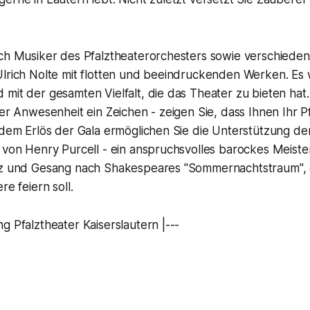
uch Musiker des Pfalztheaterorchesters sowie verschiede
Ulrich Nolte mit flotten und beeindruckenden Werken. Es 
 mit der gesamten Vielfalt, die das Theater zu bieten ha
rer Anwesenheit ein Zeichen - zeigen Sie, dass Ihnen Ihr P
 dem Erlös der Gala ermöglichen Sie die Unterstützung de
 von Henry Purcell - ein anspruchsvolles barockes Meiste
nz und Gesang nach Shakespeares "Sommernachtstraum", d
re feiern soll.
g Pfalztheater Kaiserslautern |---