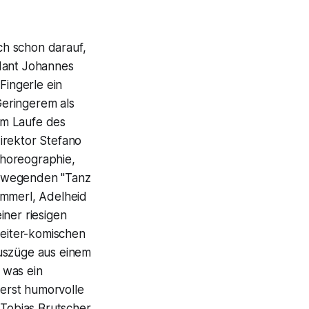
ch schon darauf,
ndant Johannes
Fingerle ein
Geringerem als
im Laufe des
irektor Stefano
 Choreographie,
bewegenden "Tanz
emmerl, Adelheid
iner riesigen
heiter-komischen
Auszüge aus einem
 was ein
erst humorvolle
 Tobias Brutscher