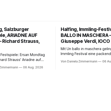
g, Salzburger
Halfing, Immling-Festi
ele, ARIADNE AUF
BALLO IN MASCHERA 
 Richard Strauss,
Giuseppe Verdi, IOCO
Mit Un ballo in maschera geli
Immling Festival eine packend
 Festspiele: Ersan Mondtag
Inszenierung zwischen Traum
hard Strauss' Ariadne auf
Von Daniela Zimmermann
06 Au
Wirklichkeit. Verena von Ker
den Mars und verbindet
 Zimmermann
06 Aug. 2026
verbindet psychologische Tie
ction mit Opernklassik.
starken Bildern, getragen vo
h überzeugt die Aufführung
spielfreudigen Ensemble und 
n Solisten und den Wiener
musikalisch überzeugenden
kern, szenisch bleibt der
Gesamtleistung.
 jedoch hinter den
n zurück.