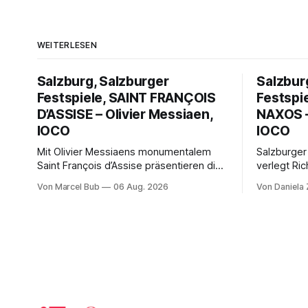
WEITERLESEN
Salzburg, Salzburger
Salzbur
Festspiele, SAINT FRANÇOIS
Festspi
D’ASSISE – Olivier Messiaen,
NAXOS –
IOCO
IOCO
Mit Olivier Messiaens monumentalem
Salzburger
Saint François d’Assise präsentieren die
verlegt Ric
Salzburger Festspiele einen
Naxos auf 
Von Marcel Bub
06 Aug. 2026
Von Daniela
außergewöhnlichen Opernabend.
Science-Fi
Romeo Castellucci gelingt eine
Musikalisc
bildgewaltige Inszenierung, Maxime
mit starke
Pascal entfaltet die komplexe Partitur
Philharmoni
eindrucksvoll, Philippe Sly berührt als
zweite Akt
Franziskus.
Erwartunge