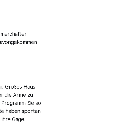
hmerzhaften
n davongekommen
hr, Großes Haus
er die Arme zu
n Programm Sie so
ste haben spontan
 ihre Gage.