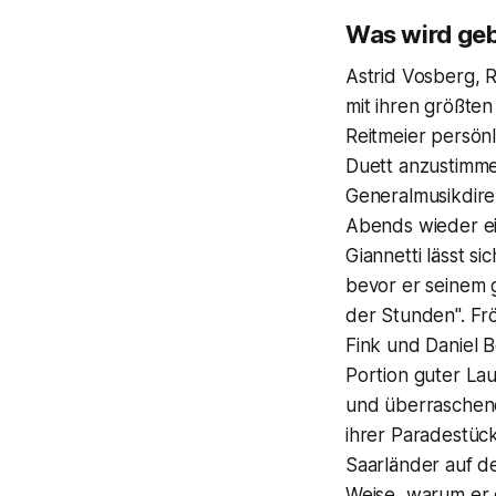
Was wird ge
Astrid Vosberg, 
mit ihren größte
Reitmeier persönl
Duett anzustimme
Generalmusikdire
Abends wieder ei
Giannetti lässt s
bevor er seinem 
der Stunden". Fr
Fink und Daniel B
Portion guter Lau
und überraschend
ihrer Paradestüc
Saarländer auf d
Weise, warum er g