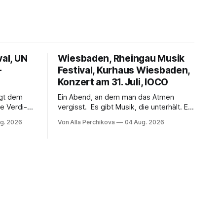
val, UN
Wiesbaden, Rheingau Musik
–
Festival, Kurhaus Wiesbaden,
Konzert am 31. Juli, IOCO
ngt dem
Ein Abend, an dem man das Atmen
e Verdi-
vergisst. Es gibt Musik, die unterhält. Es
 und
gibt Musik, die begeistert. Und es gibt
g. 2026
Von Alla Perchikova
04 Aug. 2026
ssenbrock
Musik, nach der man minutenlang kein
fe mit
Wort sagen kann. Genau so war der
n einem
Abend im Kurhaus Wiesbaden, an dem
einer
Johannes Brahms’ Erstes Klavierkonzert
d-Moll op. 15 mit Daniil