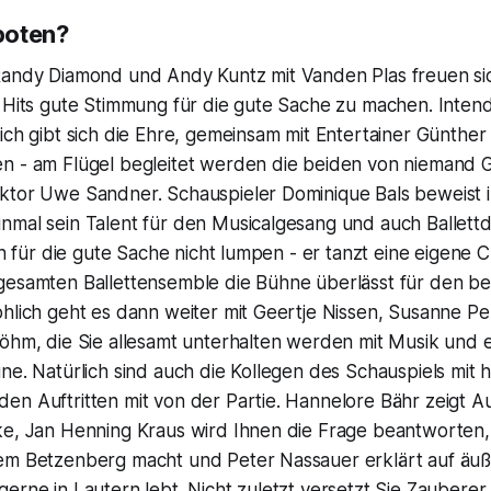
boten?
Randy Diamond und Andy Kuntz mit Vanden Plas freuen si
n Hits gute Stimmung für die gute Sache zu machen. Inte
ich gibt sich die Ehre, gemeinsam mit Entertainer Günther 
n - am Flügel begleitet werden die beiden von niemand 
ktor Uwe Sandner. Schauspieler Dominique Bals beweist 
nmal sein Talent für den Musicalgesang und auch Ballettd
ich für die gute Sache nicht lumpen - er tanzt eine eigene
gesamten Ballettensemble die Bühne überlässt für den 
öhlich geht es dann weiter mit Geertje Nissen, Susanne P
öhm, die Sie allesamt unterhalten werden mit Musik und e
ne. Natürlich sind auch die Kollegen des Schauspiels mit 
en Auftritten mit von der Partie. Hannelore Bähr zeigt 
ke, Jan Henning Kraus wird Ihnen die Frage beantworten,
em Betzenberg macht und Peter Nassauer erklärt auf äuß
erne in Lautern lebt. Nicht zuletzt versetzt Sie Zauberer