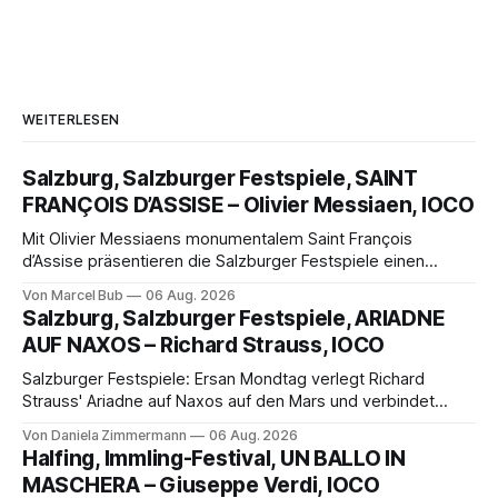
WEITERLESEN
Salzburg, Salzburger Festspiele, SAINT
FRANÇOIS D’ASSISE – Olivier Messiaen, IOCO
Mit Olivier Messiaens monumentalem Saint François
d’Assise präsentieren die Salzburger Festspiele einen
außergewöhnlichen Opernabend. Romeo Castellucci gelingt
Von Marcel Bub
06 Aug. 2026
eine bildgewaltige Inszenierung, Maxime Pascal entfaltet
Salzburg, Salzburger Festspiele, ARIADNE
die komplexe Partitur eindrucksvoll, Philippe Sly berührt als
AUF NAXOS – Richard Strauss, IOCO
Franziskus.
Salzburger Festspiele: Ersan Mondtag verlegt Richard
Strauss' Ariadne auf Naxos auf den Mars und verbindet
Science-Fiction mit Opernklassik. Musikalisch überzeugt die
Von Daniela Zimmermann
06 Aug. 2026
Aufführung mit starken Solisten und den Wiener
Halfing, Immling-Festival, UN BALLO IN
Philharmonikern, szenisch bleibt der zweite Akt jedoch
MASCHERA – Giuseppe Verdi, IOCO
hinter den Erwartungen zurück.