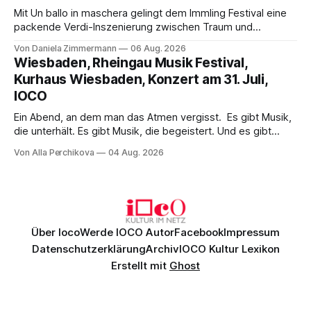
Mit Un ballo in maschera gelingt dem Immling Festival eine
packende Verdi-Inszenierung zwischen Traum und
Wirklichkeit. Verena von Kerssenbrock verbindet
Von Daniela Zimmermann
06 Aug. 2026
psychologische Tiefe mit starken Bildern, getragen von
Wiesbaden, Rheingau Musik Festival,
einem spielfreudigen Ensemble und einer musikalisch
Kurhaus Wiesbaden, Konzert am 31. Juli,
überzeugenden Gesamtleistung.
IOCO
Ein Abend, an dem man das Atmen vergisst. Es gibt Musik,
die unterhält. Es gibt Musik, die begeistert. Und es gibt
Musik, nach der man minutenlang kein Wort sagen kann.
Von Alla Perchikova
04 Aug. 2026
Genau so war der Abend im Kurhaus Wiesbaden, an dem
Johannes Brahms’ Erstes Klavierkonzert d-Moll op. 15 mit
Daniil
Über Ioco
Werde IOCO Autor
Facebook
Impressum
Datenschutzerklärung
Archiv
IOCO Kultur Lexikon
Erstellt mit
Ghost