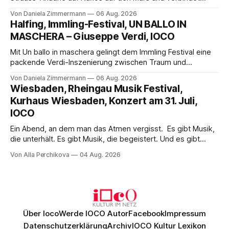
Science-Fiction mit Opernklassik. Musikalisch überzeugt die
Von Daniela Zimmermann
06 Aug. 2026
Aufführung mit starken Solisten und den Wiener
Halfing, Immling-Festival, UN BALLO IN
Philharmonikern, szenisch bleibt der zweite Akt jedoch
MASCHERA – Giuseppe Verdi, IOCO
hinter den Erwartungen zurück.
Mit Un ballo in maschera gelingt dem Immling Festival eine
packende Verdi-Inszenierung zwischen Traum und
Wirklichkeit. Verena von Kerssenbrock verbindet
Von Daniela Zimmermann
06 Aug. 2026
psychologische Tiefe mit starken Bildern, getragen von
Wiesbaden, Rheingau Musik Festival,
einem spielfreudigen Ensemble und einer musikalisch
Kurhaus Wiesbaden, Konzert am 31. Juli,
überzeugenden Gesamtleistung.
IOCO
Ein Abend, an dem man das Atmen vergisst. Es gibt Musik,
die unterhält. Es gibt Musik, die begeistert. Und es gibt
Musik, nach der man minutenlang kein Wort sagen kann.
Von Alla Perchikova
04 Aug. 2026
Genau so war der Abend im Kurhaus Wiesbaden, an dem
Johannes Brahms’ Erstes Klavierkonzert d-Moll op. 15 mit
Daniil
Über Ioco
Werde IOCO Autor
Facebook
Impressum
Datenschutzerklärung
Archiv
IOCO Kultur Lexikon