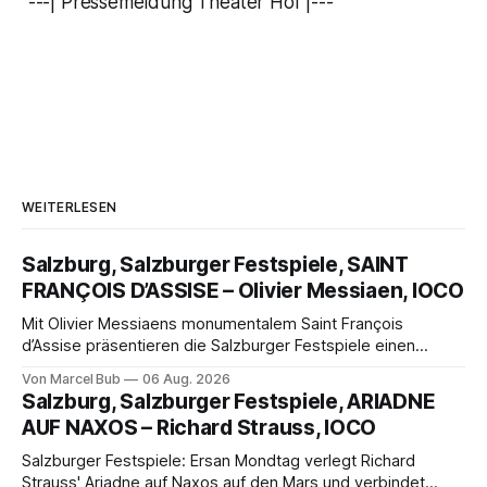
---| Pressemeldung Theater Hof |---
WEITERLESEN
Salzburg, Salzburger Festspiele, SAINT
FRANÇOIS D’ASSISE – Olivier Messiaen, IOCO
Mit Olivier Messiaens monumentalem Saint François
d’Assise präsentieren die Salzburger Festspiele einen
außergewöhnlichen Opernabend. Romeo Castellucci gelingt
Von Marcel Bub
06 Aug. 2026
eine bildgewaltige Inszenierung, Maxime Pascal entfaltet
Salzburg, Salzburger Festspiele, ARIADNE
die komplexe Partitur eindrucksvoll, Philippe Sly berührt als
AUF NAXOS – Richard Strauss, IOCO
Franziskus.
Salzburger Festspiele: Ersan Mondtag verlegt Richard
Strauss' Ariadne auf Naxos auf den Mars und verbindet