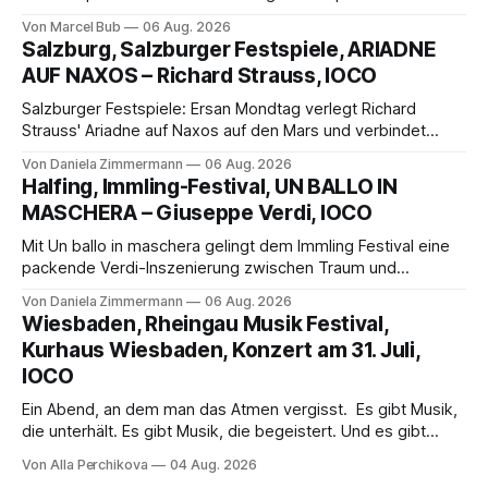
außergewöhnlichen Opernabend. Romeo Castellucci gelingt
Von Marcel Bub
06 Aug. 2026
eine bildgewaltige Inszenierung, Maxime Pascal entfaltet
Salzburg, Salzburger Festspiele, ARIADNE
die komplexe Partitur eindrucksvoll, Philippe Sly berührt als
AUF NAXOS – Richard Strauss, IOCO
Franziskus.
Salzburger Festspiele: Ersan Mondtag verlegt Richard
Strauss' Ariadne auf Naxos auf den Mars und verbindet
Science-Fiction mit Opernklassik. Musikalisch überzeugt die
Von Daniela Zimmermann
06 Aug. 2026
Aufführung mit starken Solisten und den Wiener
Halfing, Immling-Festival, UN BALLO IN
Philharmonikern, szenisch bleibt der zweite Akt jedoch
MASCHERA – Giuseppe Verdi, IOCO
hinter den Erwartungen zurück.
Mit Un ballo in maschera gelingt dem Immling Festival eine
packende Verdi-Inszenierung zwischen Traum und
Wirklichkeit. Verena von Kerssenbrock verbindet
Von Daniela Zimmermann
06 Aug. 2026
psychologische Tiefe mit starken Bildern, getragen von
Wiesbaden, Rheingau Musik Festival,
einem spielfreudigen Ensemble und einer musikalisch
Kurhaus Wiesbaden, Konzert am 31. Juli,
überzeugenden Gesamtleistung.
IOCO
Ein Abend, an dem man das Atmen vergisst. Es gibt Musik,
die unterhält. Es gibt Musik, die begeistert. Und es gibt
Musik, nach der man minutenlang kein Wort sagen kann.
Von Alla Perchikova
04 Aug. 2026
Genau so war der Abend im Kurhaus Wiesbaden, an dem