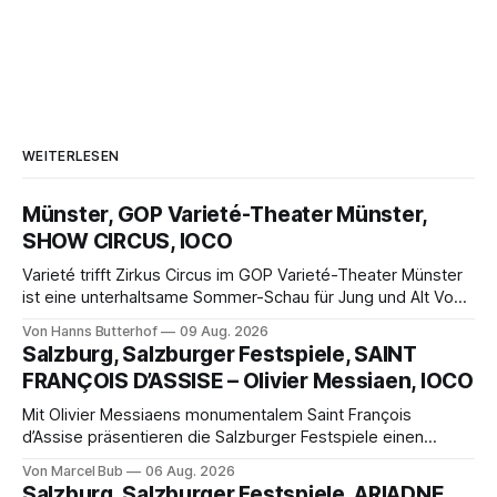
WEITERLESEN
Münster, GOP Varieté-Theater Münster,
SHOW CIRCUS, IOCO
Varieté trifft Zirkus Circus im GOP Varieté-Theater Münster
ist eine unterhaltsame Sommer-Schau für Jung und Alt Von
Hanns Butterhof Wenn sich im GOP Varieté-Theater
Von Hanns Butterhof
09 Aug. 2026
Münster der Vorhang zur neuen Show Circus hebt, erkundet
Salzburg, Salzburger Festspiele, SAINT
wohl auch eine junge Frau, wie es ist, wenn der Zirkus ins
FRANÇOIS D’ASSISE – Olivier Messiaen, IOCO
Varieté kommt.
Mit Olivier Messiaens monumentalem Saint François
d’Assise präsentieren die Salzburger Festspiele einen
außergewöhnlichen Opernabend. Romeo Castellucci gelingt
Von Marcel Bub
06 Aug. 2026
eine bildgewaltige Inszenierung, Maxime Pascal entfaltet
Salzburg, Salzburger Festspiele, ARIADNE