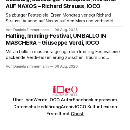
die komplexe Partitur eindrucksvoll, Philippe Sly berührt als
AUF NAXOS – Richard Strauss, IOCO
Franziskus.
Salzburger Festspiele: Ersan Mondtag verlegt Richard
Strauss' Ariadne auf Naxos auf den Mars und verbindet
Science-Fiction mit Opernklassik. Musikalisch überzeugt die
Von Daniela Zimmermann
06 Aug. 2026
Aufführung mit starken Solisten und den Wiener
Halfing, Immling-Festival, UN BALLO IN
Philharmonikern, szenisch bleibt der zweite Akt jedoch
MASCHERA – Giuseppe Verdi, IOCO
hinter den Erwartungen zurück.
Mit Un ballo in maschera gelingt dem Immling Festival eine
packende Verdi-Inszenierung zwischen Traum und
Wirklichkeit. Verena von Kerssenbrock verbindet
Von Daniela Zimmermann
06 Aug. 2026
psychologische Tiefe mit starken Bildern, getragen von
einem spielfreudigen Ensemble und einer musikalisch
überzeugenden Gesamtleistung.
Über Ioco
Werde IOCO Autor
Facebook
Impressum
Datenschutzerklärung
Archiv
IOCO Kultur Lexikon
Erstellt mit
Ghost