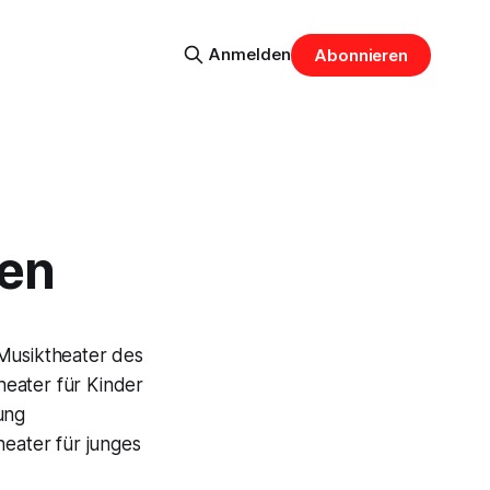
Anmelden
Abonnieren
ken
Musiktheater des
Theater für Kinder
ung
eater für junges