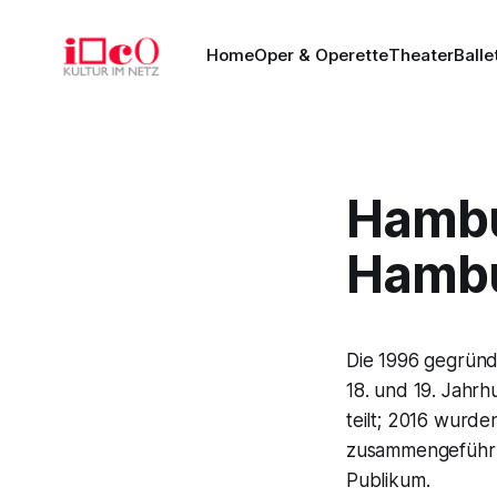
Home
Oper & Operette
Theater
Balle
Hambu
Hambur
Die 1996 gegrün
18. und 19. Jahrh
teilt; 2016 wurde
zusammengeführt.
Publikum.