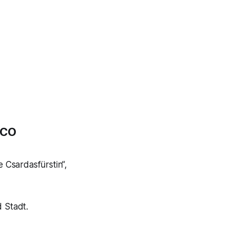
OCO
 Csardasfürstin“,
 Stadt.