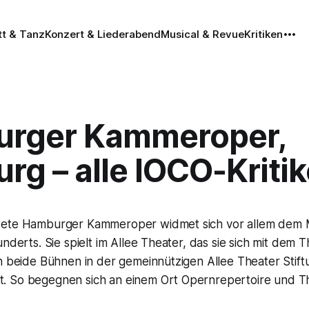
tt & Tanz
Konzert & Liederabend
Musical & Revue
Kritiken
rger Kammeroper,
g – alle IOCO-Kriti
dete Hamburger Kammeroper widmet sich vor allem dem 
underts. Sie spielt im Allee Theater, das sie sich mit dem 
n beide Bühnen in der gemeinnützigen Allee Theater Stift
 So begegnen sich an einem Ort Opernrepertoire und Th