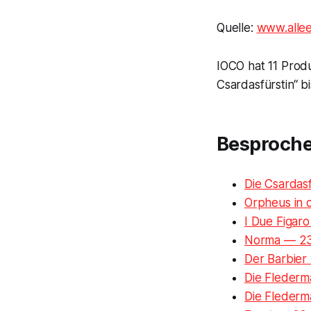
Quelle:
www.allee
IOCO hat 11 Pro
Csardasfürstin“ b
Besproch
Die Csardas
Orpheus in
I Due Figar
Norma — 23
Der Barbier
Die Flederm
Die Fleder