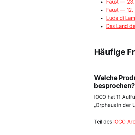
Faust — 23
Faust — 12.
Lucia di La
Das Land de
Häufige F
Welche Prod
besprochen?
IOCO hat 11 Auff
„Orpheus in der U
Teil des
IOCO Arc