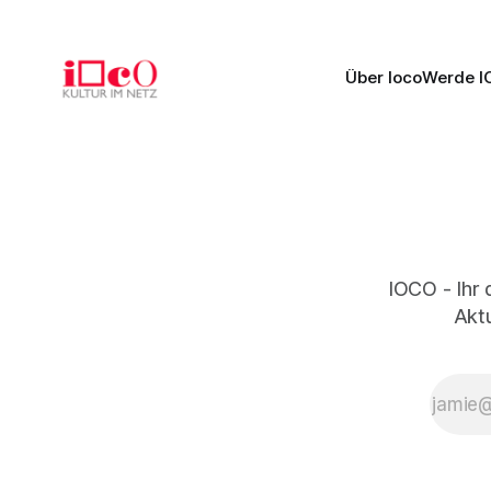
Über Ioco
Werde I
IOCO - Ihr 
Aktu