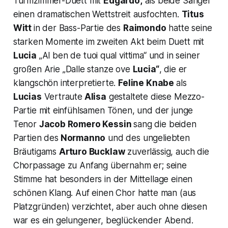
Turmzimmer-Duett mit
Edgardo,
als beide Sänger
einen dramatischen Wettstreit ausfochten.
Titus
Witt
in der Bass-Partie des
Raimondo
hatte seine
starken Momente im zweiten Akt beim Duett mit
Lucia
„
Al ben de tuoi qual vittima“
und in seiner
großen Arie
„Dalle stanze ove
Lucia“
, die er
klangschön interpretierte.
Feline Knabe
als
Lucias
Vertraute
Alisa
gestaltete diese Mezzo-
Partie mit einfühlsamen Tönen, und der junge
Tenor
Jacob Romero Kessin
sang die beiden
Partien des
Normanno
und des ungeliebten
Bräutigams
Arturo Bucklaw
zuverlässig, auch die
Chorpassage zu Anfang übernahm er; seine
Stimme hat besonders in der Mittellage einen
schönen Klang. Auf einen Chor hatte man (aus
Platzgründen) verzichtet, aber auch ohne diesen
war es ein gelungener, beglückender Abend.