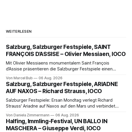
WEITERLESEN
Salzburg, Salzburger Festspiele, SAINT
FRANÇOIS D’ASSISE – Olivier Messiaen, IOCO
Mit Olivier Messiaens monumentalem Saint François
d’Assise präsentieren die Salzburger Festspiele einen
außergewöhnlichen Opernabend. Romeo Castellucci gelingt
Von Marcel Bub
06 Aug. 2026
eine bildgewaltige Inszenierung, Maxime Pascal entfaltet
Salzburg, Salzburger Festspiele, ARIADNE
die komplexe Partitur eindrucksvoll, Philippe Sly berührt als
AUF NAXOS – Richard Strauss, IOCO
Franziskus.
Salzburger Festspiele: Ersan Mondtag verlegt Richard
Strauss' Ariadne auf Naxos auf den Mars und verbindet
Science-Fiction mit Opernklassik. Musikalisch überzeugt die
Von Daniela Zimmermann
06 Aug. 2026
Aufführung mit starken Solisten und den Wiener
Halfing, Immling-Festival, UN BALLO IN
Philharmonikern, szenisch bleibt der zweite Akt jedoch
MASCHERA – Giuseppe Verdi, IOCO
hinter den Erwartungen zurück.