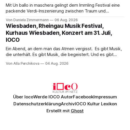
Mit Un ballo in maschera gelingt dem Immling Festival eine
packende Verdi-Inszenierung zwischen Traum und
Wirklichkeit. Verena von Kerssenbrock verbindet
Von Daniela Zimmermann
06 Aug. 2026
psychologische Tiefe mit starken Bildern, getragen von
Wiesbaden, Rheingau Musik Festival,
einem spielfreudigen Ensemble und einer musikalisch
Kurhaus Wiesbaden, Konzert am 31. Juli,
überzeugenden Gesamtleistung.
IOCO
Ein Abend, an dem man das Atmen vergisst. Es gibt Musik,
die unterhält. Es gibt Musik, die begeistert. Und es gibt
Musik, nach der man minutenlang kein Wort sagen kann.
Von Alla Perchikova
04 Aug. 2026
Genau so war der Abend im Kurhaus Wiesbaden, an dem
Johannes Brahms’ Erstes Klavierkonzert d-Moll op. 15 mit
Daniil
Über Ioco
Werde IOCO Autor
Facebook
Impressum
Datenschutzerklärung
Archiv
IOCO Kultur Lexikon
Erstellt mit
Ghost