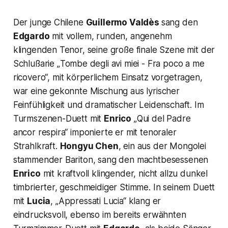
Der junge Chilene
Guillermo Valdès
sang den
Edgardo
mit vollem, runden, angenehm
klingenden Tenor, seine große finale Szene mit der
Schlußarie „
Tombe degli avi miei - Fra poco a me
ricovero“,
mit körperlichem Einsatz vorgetragen,
war eine gekonnte Mischung aus lyrischer
Feinfühligkeit und dramatischer Leidenschaft. Im
Turmszenen-Duett mit
Enrico
„Qui del Padre
ancor respira“
imponierte er mit tenoraler
Strahlkraft.
Hongyu Chen
, ein aus der Mongolei
stammender Bariton, sang den machtbesessenen
Enrico
mit kraftvoll klingender, nicht allzu dunkel
timbrierter, geschmeidiger Stimme. In seinem Duett
mit
Lucia
,
„Appressati Lucia“
klang er
eindrucksvoll, ebenso im bereits erwähnten