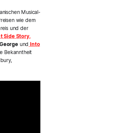
kanischen Musical-
Preisen wie dem
reis und der
 Side Story,
h George
und
Into
ße Bekanntheit
bury,