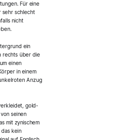
ungen. Für eine
 sehr schlecht
alls nicht
eben.
tergrund ein
h rechts über die
 um einen
 Körper in einem
unkelroten Anzug
erkleidet, gold-
 von seinen
das mit zynischem
 das kein
nal auf Englisch,