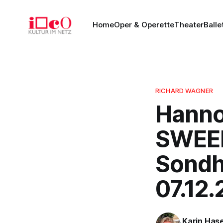
Home
Oper & Operette
Theater
Balle
RICHARD WAGNER
Hanno
SWEEN
Sondhe
07.12.
Karin Has