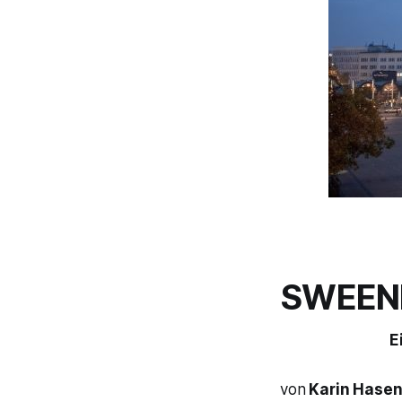
SWEEN
E
von
Karin Hasen