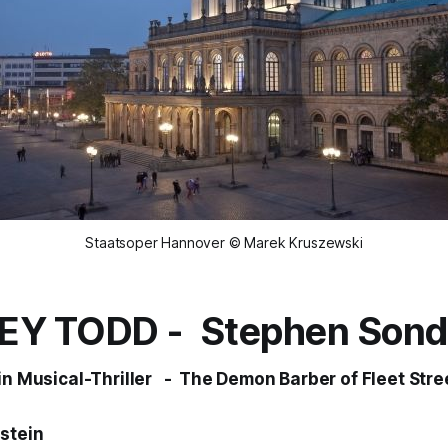
Staatsoper Hannover © Marek Kruszewski
EY TODD
- Stephen Son
in Musical-Thriller - The Demon Barber of Fleet Stre
stein