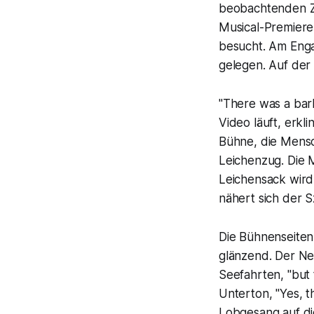
beobachtenden Z
Musical-Premiere
besucht. Am Enga
gelegen. Auf de
"There was a barb
Video läuft, erkl
Bühne, die Mensc
Leichenzug. Die M
Leichensack wird
nähert sich der S
Die Bühnenseiten
glänzend. Der N
Seefahrten, "
but 
Unterton, "
Yes, t
Lobgesang auf die