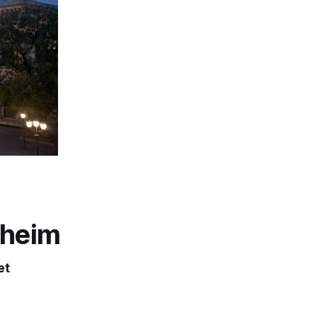
dheim
et