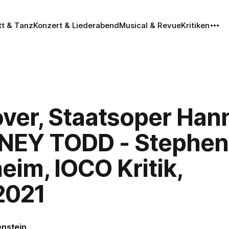
tt & Tanz
Konzert & Liederabend
Musical & Revue
Kritiken
ver, Staatsoper Hann
EY TODD - Stephen
im, IOCO Kritik,
2021
enstein