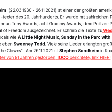
eim
(22.03.1930 - 26.11.2021) ist einer der größten ameri
-texter des 20. Jahrhunderts. Er wurde mit zahlreichen 
neun Tony Awards, acht Grammy Awards, dem Pulitzer-P
al of Freedom ausgezeichnet. Er schrieb die Texte zu
West
icals wie
A Little Night Music, Sunday in the Parc wit
e eben
Sweeney Todd.
Viele seine Lieder erlangten gro
the Clowns".
Am 26.11.2021 ist
Stephen Sondheim
in Rox
ter von 91 Jahren gestorben
,
IOCO
berichtete, link HIER!