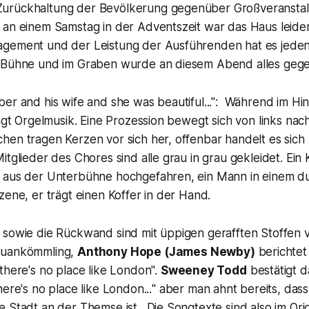
urückhaltung der Bevölkerung gegenüber Großveranstalt
 an einem Samstag in der Adventszeit war das Haus leider
gement und der Leistung der Ausführenden hat es jedenf
r Bühne und im Graben wurde an diesem Abend alles geg
er and his wife and she was beautiful...":
Während im Hin
ingt Orgelmusik. Eine Prozession bewegt sich von links nac
hen tragen Kerzen vor sich her, offenbar handelt es sich
itglieder des Chores sind alle grau in grau gekleidet. Ein
 aus der Unterbühne hochgefahren, ein Mann in einem d
zene, er trägt einen Koffer in der Hand.
 sowie die Rückwand sind mit üppigen gerafften Stoffen v
euankömmling,
Anthony Hope
(James Newby)
berichtet
there's no place like London
".
Sweeney Todd
bestätigt 
here's no place like London...
" aber man ahnt bereits, dass
 Stadt an der Themse ist. Die Songtexte sind also im Origi