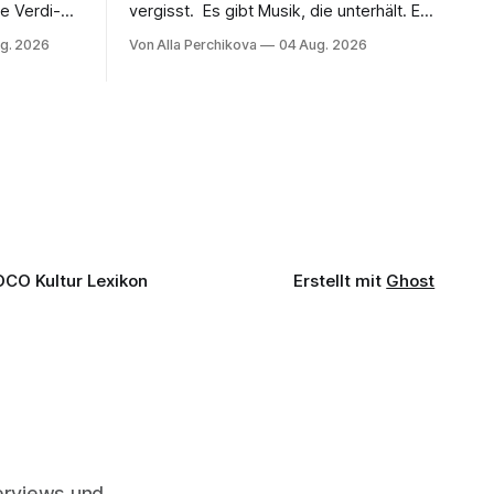
e Verdi-
vergisst. Es gibt Musik, die unterhält. Es
 und
gibt Musik, die begeistert. Und es gibt
g. 2026
Von Alla Perchikova
04 Aug. 2026
ssenbrock
Musik, nach der man minutenlang kein
fe mit
Wort sagen kann. Genau so war der
n einem
Abend im Kurhaus Wiesbaden, an dem
einer
Johannes Brahms’ Erstes Klavierkonzert
d-Moll op. 15 mit Daniil
OCO Kultur Lexikon
Erstellt mit
Ghost
terviews und