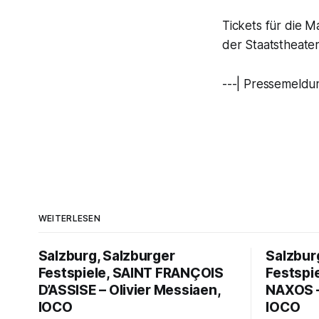
Tickets für die M
der Staatstheater
---| Pressemeldu
WEITERLESEN
Salzburg, Salzburger
Salzbur
Festspiele, SAINT FRANÇOIS
Festspi
D’ASSISE – Olivier Messiaen,
NAXOS –
IOCO
IOCO