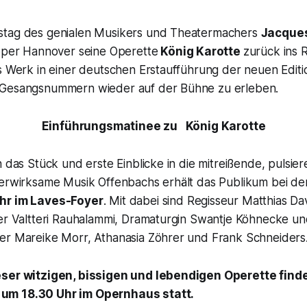
stag des genialen Musikers und Theatermachers
Jacque
soper Hannover seine Operette
König Karotte
zurück ins 
s Werk in einer deutschen Erstaufführung der neuen Editi
 Gesangsnummern wieder auf der Bühne zu erleben.
Einführungsmatinee zu
König Karotte
n das Stück und erste Einblicke in die mitreißende, pulsi
terwirksame Musik Offenbachs erhält das Publikum bei d
hr im Laves-Foyer
. Mit dabei sind Regisseur Matthias Da
ter Valtteri Rauhalammi, Dramaturgin Swantje Köhnecke un
er Mareike Morr, Athanasia Zöhrer und Frank Schneiders
eser witzigen, bissigen und lebendigen Operette find
um 18.30 Uhr im Opernhaus statt.