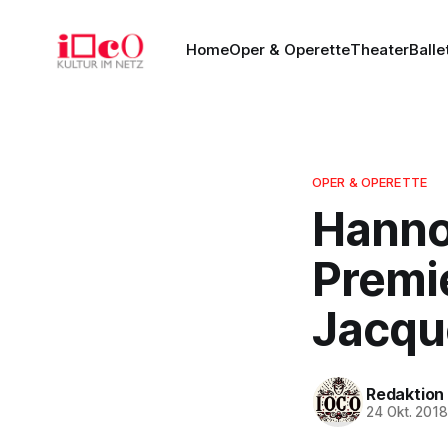
Home
Oper & Operette
Theater
Balle
OPER & OPERETTE
Hanno
Premie
Jacqu
Redaktion
24 Okt. 201