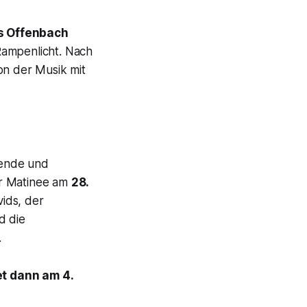
s Offenbach
Rampenlicht. Nach
on der Musik mit
erende und
er Matinee am
28.
vids, der
d die
.
et dann am 4.