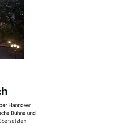
ch
oper Hannover
tsche Bühne und
 übersetzten