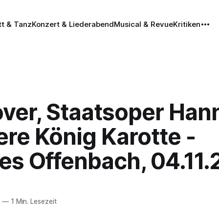
tt & Tanz
Konzert & Liederabend
Musical & Revue
Kritiken
ver, Staatsoper Hann
re König Karotte -
es Offenbach, 04.11.
8
—
1 Min. Lesezeit