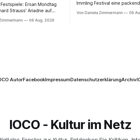
Immling Festival eine packend
 Festspiele: Ersan Mondtag
Inszenierung zwischen Traum
hard Strauss' Ariadne auf
Von Daniela Zimmermann
06 Au
Wirklichkeit. Verena von Ker
den Mars und verbindet
 Zimmermann
06 Aug. 2026
verbindet psychologische Tie
ction mit Opernklassik.
starken Bildern, getragen vo
h überzeugt die Aufführung
spielfreudigen Ensemble und 
n Solisten und den Wiener
musikalisch überzeugenden
kern, szenisch bleibt der
Gesamtleistung.
 jedoch hinter den
n zurück.
OCO Autor
Facebook
Impressum
Datenschutzerklärung
Archiv
I
IOCO - Kultur im Netz
digitales Fenster zur Kultur. Entdecken Sie Kritiken, In