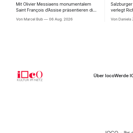
Mit Olivier Messiaens monumentalem
Salzburger
Saint François d’Assise präsentieren die
verlegt Ric
Salzburger Festspiele einen
Naxos auf 
Von Marcel Bub
06 Aug. 2026
Von Daniela
außergewöhnlichen Opernabend.
Science-Fi
Romeo Castellucci gelingt eine
Musikalisc
bildgewaltige Inszenierung, Maxime
mit starke
Pascal entfaltet die komplexe Partitur
Philharmoni
eindrucksvoll, Philippe Sly berührt als
zweite Akt
Franziskus.
Erwartunge
Über Ioco
Werde I
IOCO - Ihr 