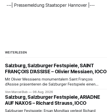
---| Pressemeldung Staatsoper Hannover |---
WEITERLESEN
Salzburg, Salzburger Festspiele, SAINT
FRANÇOIS D’ASSISE – Olivier Messiaen, IOCO
Mit Olivier Messiaens monumentalem Saint François
d’Assise präsentieren die Salzburger Festspiele einen
außergewöhnlichen Opernabend. Romeo Castellucci gelingt
Von Marcel Bub
06 Aug. 2026
eine bildgewaltige Inszenierung, Maxime Pascal entfaltet
Salzburg, Salzburger Festspiele, ARIADNE
die komplexe Partitur eindrucksvoll, Philippe Sly berührt als
AUF NAXOS – Richard Strauss, IOCO
Franziskus.
Salzburger Festspiele: Ersan Mondtag verlegt Richard