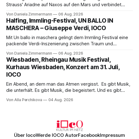
Strauss' Ariadne auf Naxos auf den Mars und verbindet
Science-Fiction mit Opernklassik. Musikalisch überzeugt die
Von Daniela Zimmermann
06 Aug. 2026
Aufführung mit starken Solisten und den Wiener
Halfing, Immling-Festival, UN BALLO IN
Philharmonikern, szenisch bleibt der zweite Akt jedoch
MASCHERA – Giuseppe Verdi, IOCO
hinter den Erwartungen zurück.
Mit Un ballo in maschera gelingt dem Immling Festival eine
packende Verdi-Inszenierung zwischen Traum und
Wirklichkeit. Verena von Kerssenbrock verbindet
Von Daniela Zimmermann
06 Aug. 2026
psychologische Tiefe mit starken Bildern, getragen von
Wiesbaden, Rheingau Musik Festival,
einem spielfreudigen Ensemble und einer musikalisch
Kurhaus Wiesbaden, Konzert am 31. Juli,
überzeugenden Gesamtleistung.
IOCO
Ein Abend, an dem man das Atmen vergisst. Es gibt Musik,
die unterhält. Es gibt Musik, die begeistert. Und es gibt
Musik, nach der man minutenlang kein Wort sagen kann.
Von Alla Perchikova
04 Aug. 2026
Genau so war der Abend im Kurhaus Wiesbaden, an dem
Johannes Brahms’ Erstes Klavierkonzert d-Moll op. 15 mit
Daniil
Über Ioco
Werde IOCO Autor
Facebook
Impressum