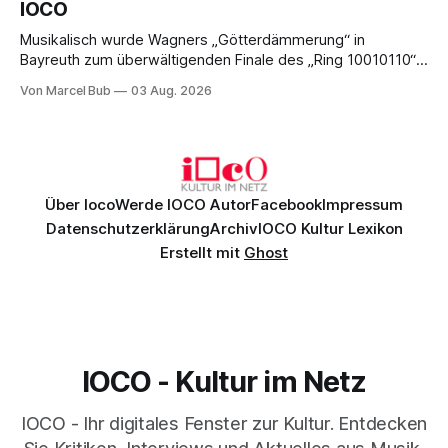
IOCO
Musikalisch wurde Wagners „Götterdämmerung“ in
Bayreuth zum überwältigenden Finale des „Ring 10010110“:
Christian Thielemann, Festspielorchester und ein
Von Marcel Bub
03 Aug. 2026
exzellentes Sängerensemble begeisterten. Die KI-geprägte
szenische Umsetzung blieb hingegen auch im
Schlussabend weitgehend ohne Aussagekraft.
Über Ioco
Werde IOCO Autor
Facebook
Impressum
Datenschutzerklärung
Archiv
IOCO Kultur Lexikon
Erstellt mit
Ghost
IOCO - Kultur im Netz
IOCO - Ihr digitales Fenster zur Kultur. Entdecken