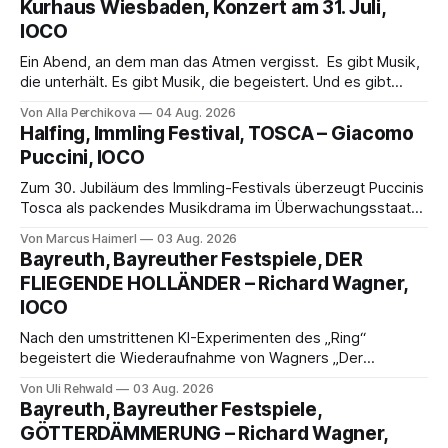
Kurhaus Wiesbaden, Konzert am 31. Juli,
IOCO
Ein Abend, an dem man das Atmen vergisst. Es gibt Musik,
die unterhält. Es gibt Musik, die begeistert. Und es gibt
Musik, nach der man minutenlang kein Wort sagen kann.
Von Alla Perchikova
04 Aug. 2026
Genau so war der Abend im Kurhaus Wiesbaden, an dem
Halfing, Immling Festival, TOSCA – Giacomo
Johannes Brahms’ Erstes Klavierkonzert d-Moll op. 15 mit
Puccini, IOCO
Daniil
Zum 30. Jubiläum des Immling-Festivals überzeugt Puccinis
Tosca als packendes Musikdrama im Überwachungsstaat
der 1950er-Jahre. Ludwig Baumann erzählt das Werk
Von Marcus Haimerl
03 Aug. 2026
spannend und werkgetreu, getragen von starken Solisten,
Bayreuth, Bayreuther Festspiele, DER
eindrucksvollen Projektionen und einer klangvollen
FLIEGENDE HOLLÄNDER – Richard Wagner,
musikalischen Leitung.
IOCO
Nach den umstrittenen KI-Experimenten des „Ring“
begeistert die Wiederaufnahme von Wagners „Der
fliegende Holländer“ mit packender Regie, großartiger
Von Uli Rehwald
03 Aug. 2026
Musik und einem neuen Traumpaar: Elisabeth Teige und
Bayreuth, Bayreuther Festspiele,
Nicholas Brownlee sorgen für einen der Höhepunkte der
GÖTTERDÄMMERUNG – Richard Wagner,
Bayreuther Festspiele 2026.