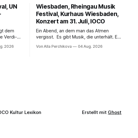
val, UN
Wiesbaden, Rheingau Musik
–
Festival, Kurhaus Wiesbaden,
Konzert am 31. Juli, IOCO
ngt dem
Ein Abend, an dem man das Atmen
e Verdi-
vergisst. Es gibt Musik, die unterhält. Es
 und
gibt Musik, die begeistert. Und es gibt
g. 2026
Von Alla Perchikova
04 Aug. 2026
ssenbrock
Musik, nach der man minutenlang kein
fe mit
Wort sagen kann. Genau so war der
n einem
Abend im Kurhaus Wiesbaden, an dem
einer
Johannes Brahms’ Erstes Klavierkonzert
d-Moll op. 15 mit Daniil
OCO Kultur Lexikon
Erstellt mit
Ghost