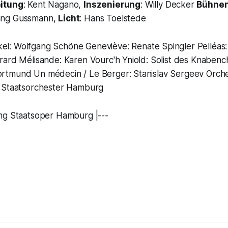
eitung
: Kent Nagano,
Inszenierung
: Willy Decker
Bühnen
gang Gussmann,
Licht
: Hans Toelstede
kel: Wolfgang Schöne Geneviève: Renate Spingler Pelléas: 
rard Mélisande: Karen Vourc'h Yniold: Solist des Knabenc
tmund Un médecin / Le Berger: Stanislav Sergeev Orche
 Staatsorchester Hamburg
ng Staatsoper Hamburg |---