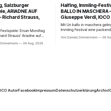
g, Salzburger
Halfing, Immling-Festi
ele, ARIADNE AUF
BALLO IN MASCHERA 
 Richard Strauss,
Giuseppe Verdi, IOCO
Mit Un ballo in maschera geli
Immling Festival eine packend
 Festspiele: Ersan Mondtag
Inszenierung zwischen Traum
hard Strauss' Ariadne auf
Von Daniela Zimmermann
06 Au
Wirklichkeit. Verena von Ker
den Mars und verbindet
 Zimmermann
06 Aug. 2026
verbindet psychologische Tie
ction mit Opernklassik.
starken Bildern, getragen vo
h überzeugt die Aufführung
spielfreudigen Ensemble und 
n Solisten und den Wiener
musikalisch überzeugenden
kern, szenisch bleibt der
Gesamtleistung.
 jedoch hinter den
n zurück.
OCO Autor
Facebook
Impressum
Datenschutzerklärung
Archiv
I