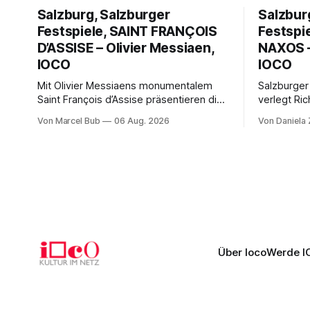
Salzburg, Salzburger
Salzbur
Festspiele, SAINT FRANÇOIS
Festspi
D’ASSISE – Olivier Messiaen,
NAXOS –
IOCO
IOCO
Mit Olivier Messiaens monumentalem
Salzburger
Saint François d’Assise präsentieren die
verlegt Ric
Salzburger Festspiele einen
Naxos auf 
Von Marcel Bub
06 Aug. 2026
Von Daniela
außergewöhnlichen Opernabend.
Science-Fi
Romeo Castellucci gelingt eine
Musikalisc
bildgewaltige Inszenierung, Maxime
mit starke
Pascal entfaltet die komplexe Partitur
Philharmoni
eindrucksvoll, Philippe Sly berührt als
zweite Akt
Franziskus.
Erwartunge
Über Ioco
Werde I