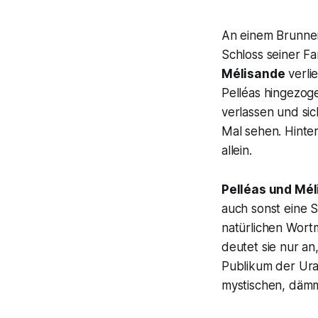
An einem Brunnen 
Schloss seiner Fa
Mélisande
verlie
Pelléas hingezog
verlassen und si
Mal sehen. Hinter
allein.
Pelléas und Mé
auch sonst eine S
natürlichen Wortm
deutet sie nur an
Publikum der Urau
mystischen, dämm