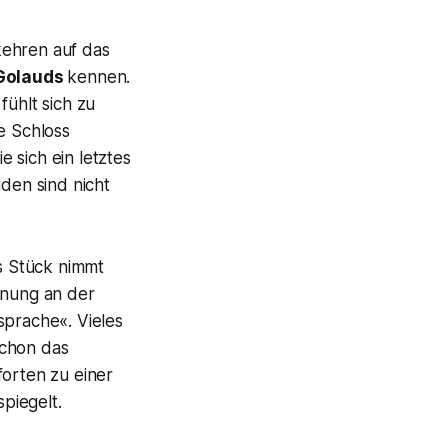
kehren auf das
Golauds
kennen.
fühlt sich zu
re Schloss
 sich ein letztes
iden sind nicht
s Stück nimmt
onung an der
sprache«. Vieles
 schon das
forten zu einer
piegelt.