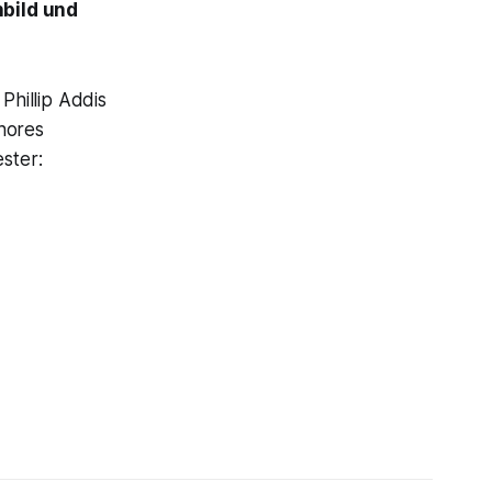
bild und
Phillip Addis
hores
ster: