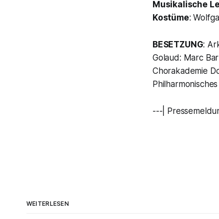
Musikalische L
Kostüme
: Wolf
BESETZUNG
: Ar
Golaud: Marc Bar
Chorakademie Dor
Philharmonisches
---| Pressemeldu
WEITERLESEN