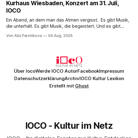
Kurhaus Wiesbaden, Konzert am 31. Juli,
überzeugenden Gesamtleistung.
IOCO
Ein Abend, an dem man das Atmen vergisst. Es gibt Musik,
die unterhält. Es gibt Musik, die begeistert. Und es gibt
Musik, nach der man minutenlang kein Wort sagen kann.
Von Alla Perchikova
04 Aug. 2026
Genau so war der Abend im Kurhaus Wiesbaden, an dem
Johannes Brahms’ Erstes Klavierkonzert d-Moll op. 15 mit
Daniil
Über Ioco
Werde IOCO Autor
Facebook
Impressum
Datenschutzerklärung
Archiv
IOCO Kultur Lexikon
Erstellt mit
Ghost
IOCO - Kultur im Netz