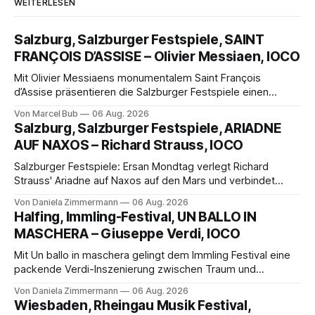
WEITERLESEN
Salzburg, Salzburger Festspiele, SAINT
FRANÇOIS D’ASSISE – Olivier Messiaen, IOCO
Mit Olivier Messiaens monumentalem Saint François
d’Assise präsentieren die Salzburger Festspiele einen
außergewöhnlichen Opernabend. Romeo Castellucci gelingt
Von Marcel Bub
06 Aug. 2026
eine bildgewaltige Inszenierung, Maxime Pascal entfaltet
Salzburg, Salzburger Festspiele, ARIADNE
die komplexe Partitur eindrucksvoll, Philippe Sly berührt als
AUF NAXOS – Richard Strauss, IOCO
Franziskus.
Salzburger Festspiele: Ersan Mondtag verlegt Richard
Strauss' Ariadne auf Naxos auf den Mars und verbindet
Science-Fiction mit Opernklassik. Musikalisch überzeugt die
Von Daniela Zimmermann
06 Aug. 2026
Aufführung mit starken Solisten und den Wiener
Halfing, Immling-Festival, UN BALLO IN
Philharmonikern, szenisch bleibt der zweite Akt jedoch
MASCHERA – Giuseppe Verdi, IOCO
hinter den Erwartungen zurück.
Mit Un ballo in maschera gelingt dem Immling Festival eine
packende Verdi-Inszenierung zwischen Traum und
Wirklichkeit. Verena von Kerssenbrock verbindet
Von Daniela Zimmermann
06 Aug. 2026
psychologische Tiefe mit starken Bildern, getragen von
Wiesbaden, Rheingau Musik Festival,
einem spielfreudigen Ensemble und einer musikalisch