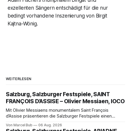
Adam Fischers triumphalem Dirigat und
exzellenten Sängern entschädigt für die nur
bedingt vorhandene Inszenierung von Birgit
Kajtna-Wönig.
WEITERLESEN
Salzburg, Salzburger Festspiele, SAINT
FRANÇOIS D’ASSISE – Olivier Messiaen, IOCO
Mit Olivier Messiaens monumentalem Saint François
d’Assise präsentieren die Salzburger Festspiele einen
außergewöhnlichen Opernabend. Romeo Castellucci gelingt
Von Marcel Bub
06 Aug. 2026
eine bildgewaltige Inszenierung, Maxime Pascal entfaltet