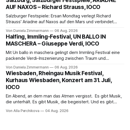
Salzburg, Salzburger Festspiele, ARIADNE
die komplexe Partitur eindrucksvoll, Philippe Sly berührt als
AUF NAXOS – Richard Strauss, IOCO
Franziskus.
Salzburger Festspiele: Ersan Mondtag verlegt Richard
Strauss' Ariadne auf Naxos auf den Mars und verbindet
Science-Fiction mit Opernklassik. Musikalisch überzeugt die
Von Daniela Zimmermann
06 Aug. 2026
Aufführung mit starken Solisten und den Wiener
Halfing, Immling-Festival, UN BALLO IN
Philharmonikern, szenisch bleibt der zweite Akt jedoch
MASCHERA – Giuseppe Verdi, IOCO
hinter den Erwartungen zurück.
Mit Un ballo in maschera gelingt dem Immling Festival eine
packende Verdi-Inszenierung zwischen Traum und
Wirklichkeit. Verena von Kerssenbrock verbindet
Von Daniela Zimmermann
06 Aug. 2026
psychologische Tiefe mit starken Bildern, getragen von
Wiesbaden, Rheingau Musik Festival,
einem spielfreudigen Ensemble und einer musikalisch
Kurhaus Wiesbaden, Konzert am 31. Juli,
überzeugenden Gesamtleistung.
IOCO
Ein Abend, an dem man das Atmen vergisst. Es gibt Musik,
die unterhält. Es gibt Musik, die begeistert. Und es gibt
Musik, nach der man minutenlang kein Wort sagen kann.
Von Alla Perchikova
04 Aug. 2026
Genau so war der Abend im Kurhaus Wiesbaden, an dem
Johannes Brahms’ Erstes Klavierkonzert d-Moll op. 15 mit
Daniil