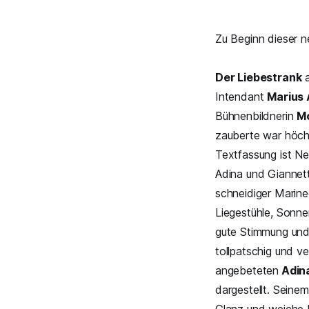
Zu Beginn dieser n
Der Liebestrank
a
Intendant
Marius
Bühnenbildnerin
M
zauberte war höchs
Textfassung ist Ne
Adina und Giannet
schneidiger Marine
Liegestühle, Sonne
gute Stimmung und
tollpatschig und v
angebeteten
Adin
dargestellt. Seine