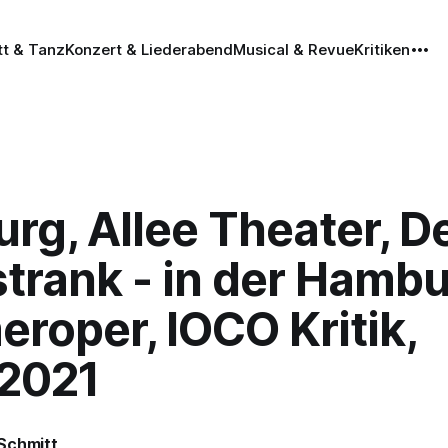
tt & Tanz
Konzert & Liederabend
Musical & Revue
Kritiken
g, Allee Theater, D
trank - in der Hamb
roper, IOCO Kritik,
.2021
Schmitt