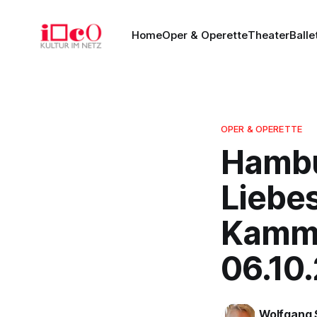
Home
Oper & Operette
Theater
Balle
OPER & OPERETTE
Hambur
Liebes
Kamme
06.10
Wolfgang 