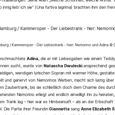
Phrasierungen. Seine Arien
„Welche Schönheit, welche Anmut“
u
 innig lieb' ich sie“ (Una furtiva lagrima
) brachten ihm den frene
.
burg / Kammeroper - Der Liebestrank - hier: Nemorino und Adina © 
geschmachtete
Adina,
die er mit Liebesgaben wie einem Teddy
winnen sucht, wurde von
Natascha Dwulecki
ansprechend gesu
idigen, wendigen lyrischen Sopran mit warmer Höhe, gestaltet
lt und genervt von Nemorinos Werben, macht sich lustig über
em Zaubertrank, bis sie schließlich doch dem Charme des dur
tenden Nemorino erliegt und endlich einwilligt ihn zu heiraten, 
m Trank lag – hier war es Himbeersaft – als an der Erbschaft
. Die Partie ihrer Freundin
Giannetta
sang
Anne Elizabeth 