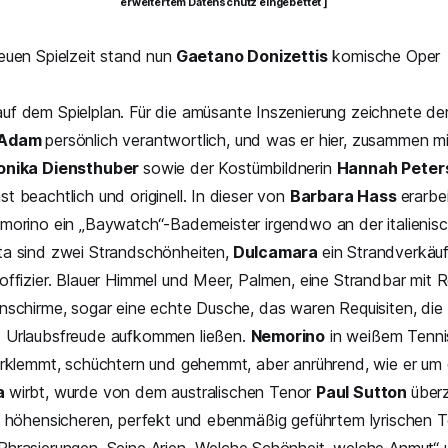
erweitertem Datenschutz eingebettet ]
euen Spielzeit stand nun
Gaetano Donizettis
komische Oper
uf dem Spielplan. Für die amüsante Inszenierung zeichnete der
 Adam
persönlich verantwortlich, und was er hier, zusammen mi
onika Diensthuber
sowie der Kostümbildnerin
Hannah Peter
t beachtlich und originell. In dieser von
Barbara Hass
erarbe
morino ein „Baywatch“-Bademeister irgendwo an der italienisc
ta sind zwei Strandschönheiten,
Dulcamara
ein Strandverkäuf
offizier. Blauer Himmel und Meer, Palmen, eine Strandbar mit R
nschirme, sogar eine echte Dusche, das waren Requisiten, die
 Urlaubsfreude aufkommen ließen.
Nemorino
in weißem Tenni
erklemmt, schüchtern und gehemmt, aber anrührend, wie er um 
a
wirbt, wurde von dem australischen Tenor
Paul Sutton
über
m höhensicheren, perfekt und ebenmäßig geführtem lyrischen T