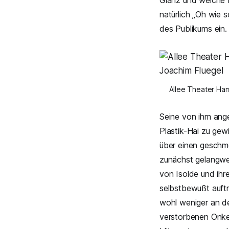
Glanz und weiche 
natürlich „
Oh wie so
des Publikums ein
Allee Theater Ham
Seine von ihm an
Plastik-Hai zu ge
über einen geschme
zunächst gelangwei
von Isolde und ihr
selbstbewußt auftre
wohl weniger an de
verstorbenen Onkel