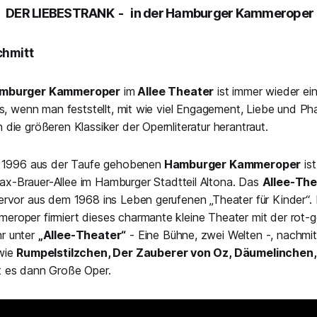
DER LIEBESTRANK
- in der Hamburger Kammeroper
hmitt
mburger Kammeroper
im
Allee Theater
ist immer wieder ei
is, wenn man feststellt, mit wie viel Engagement, Liebe und Ph
die größeren Klassiker der Opernliteratur herantraut.
er 1996 aus der Taufe gehobenen
Hamburger Kammeroper
is
x-Brauer-Allee im Hamburger Stadtteil Altona. Das
Allee-The
ervor aus dem 1968 ins Leben gerufenen „Theater für Kinder“.
roper firmiert dieses charmante kleine Theater mit der rot-
r unter
„Allee-Theater“
- Eine Bühne, zwei Welten -, nachmit
 wie
Rumpelstilzchen, Der Zauberer von Oz, Däumelinchen,
 es dann Große Oper.