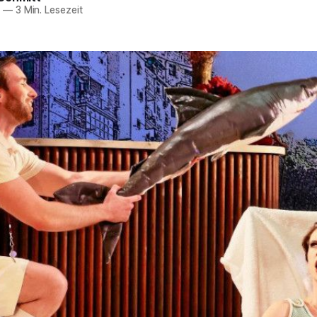
1
—
3 Min. Lesezeit