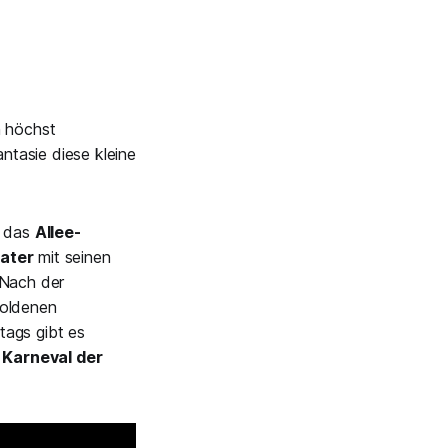
n höchst
antasie diese kleine
t das
Allee-
ater
mit seinen
 Nach der
goldenen
tags gibt es
 Karneval der