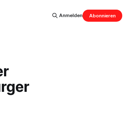
Anmelden
Abonnieren
er
urger