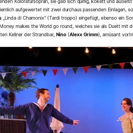
enden Koloratursopran, sie gab sich quirlig, kokett und äußerst s
ziemlich aufgewertet mit zwei durchaus passenden Einlagen, so 
s
„Linda di Chamonix“ (Tardi troppo
) eingefügt, ebenso ein S
oney makes the World go round, welches sie als Duett mit de
en Kellner der Strandbar,
Nino
(
Alexx Grimm
), amüsant vortr