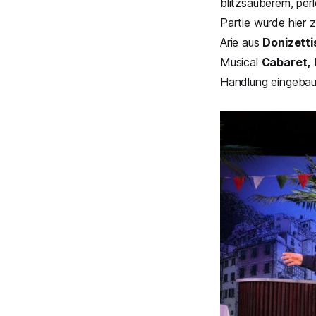
blitzsauberem, perl
Partie wurde hier 
Arie aus
Donizetti
Musical
Cabaret,
M
Handlung eingebaut