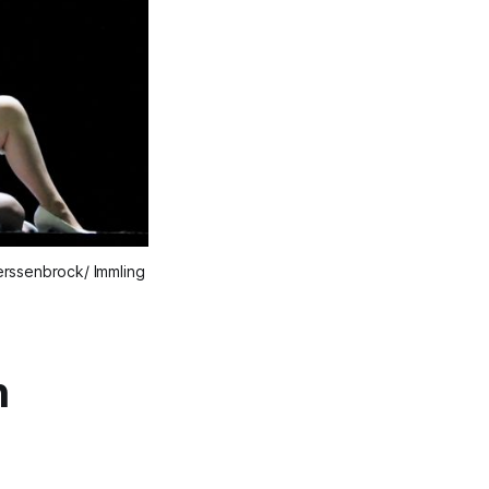
erssenbrock/ Immling
n