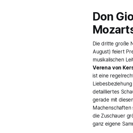
Don Gi
Mozart
Die dritte große 
August) feiert Pr
musikalischen Lei
Verena von Ker
ist eine regelrec
Liebesbeziehung 
detailliertes Sch
gerade mit diese
Machenschaften se
die Zuschauer gr
ganz eigene Sam