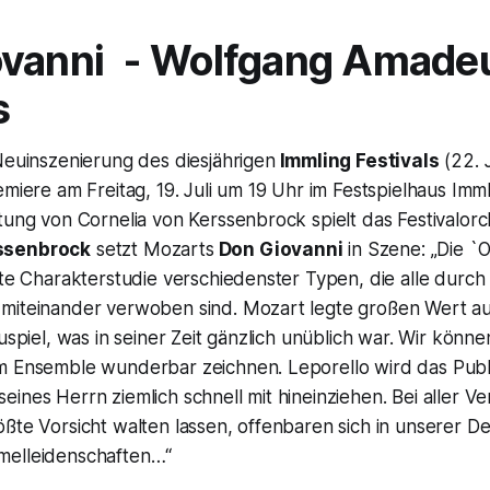
ovanni -
Wolfgang Amade
s
Neuinszenierung des diesjährigen
Immling Festivals
(22. J
emiere am Freitag, 19. Juli um 19 Uhr im Festspielhaus Imm
tung von Cornelia von Kerssenbrock spielt das Festivalorc
ssenbrock
setzt Mozarts
Don Giovanni
in Szene:
„Die `
hte Charakterstudie verschiedenster Typen, die alle durc
miteinander verwoben sind. Mozart legte großen Wert a
auspiel, was in seiner Zeit gänzlich unüblich war. Wir könn
m Ensemble wunderbar zeichnen. Leporello wird das Publ
ines Herrn ziemlich schnell mit hineinziehen. Bei aller Ve
ößte Vorsicht walten lassen, offenbaren sich in unserer 
melleidenschaften…
“