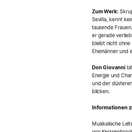
Zum Werk:
Skrup
Sevilla, kennt k
tausende Frauen. 
er gerade verlieb
bleibt nicht ohn
Ehemänner und en
Don Giovanni
bi
Energie und Char
und der düsteren
blicken.
Informationen 
Musikalische Lei
von Kerssenbrock