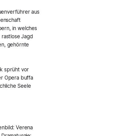
uenverführer aus
denschaft
bern, in welches
d rastlose Jagd
en, gehörnte
k sprüht vor
er Opera buffa
chliche Seele
nbild: Verena
 Dramaturgie: