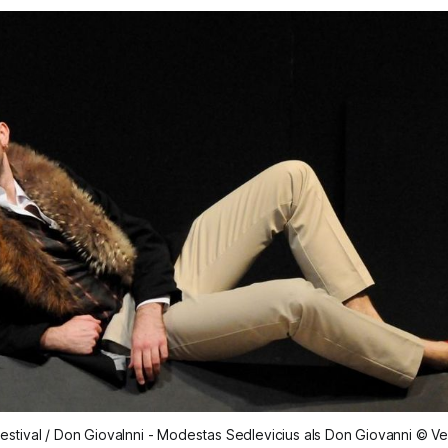
Festival / Don Giovalnni - Modestas Sedlevicius als Don Giovanni © V