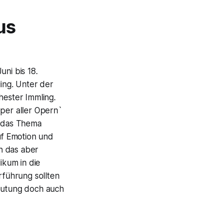
us
uni bis 18.
ling. Unter der
hester Immling.
Oper aller Opern`
h das Thema
uf Emotion und
en das aber
ikum in die
rführung sollten
Deutung doch auch