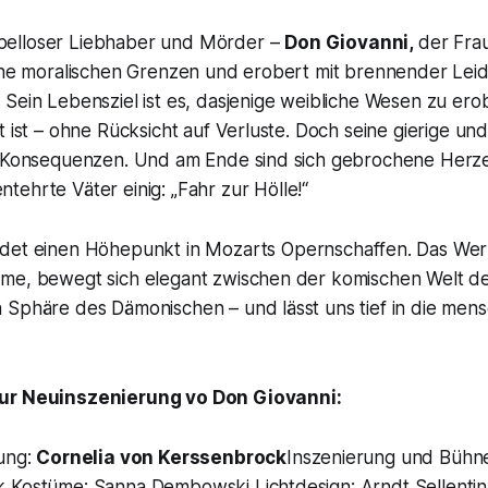
elloser Liebhaber und Mörder –
Don Giovanni,
der Fra
eine moralischen Grenzen und erobert mit brennender Lei
Sein Lebensziel ist es, dasjenige weibliche Wesen zu ero
t ist – ohne Rücksicht auf Verluste. Doch seine gierige un
e Konsequenzen. Und am Ende sind sich gebrochene Herz
tehrte Väter einig:
„Fahr zur Hölle!“
ldet einen Höhepunkt in Mozarts Opernschaffen. Das Wer
me, bewegt sich elegant zwischen der komischen Welt d
 Sphäre des Dämonischen – und lässt uns tief in die mens
zur Neuinszenierung vo
Don Giovanni:
tung:
Cornelia von Kerssenbrock
Inszenierung und Bühne
 Kostüme: Sanna Dembowski Lichtdesign: Arndt Sellentin