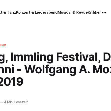
tt & Tanz
Konzert & Liederabend
Musical & Revue
Kritiken
BEND
g, Immling Festival, 
ni - Wolfgang A. Mo
.2019
—
4 Min. Lesezeit