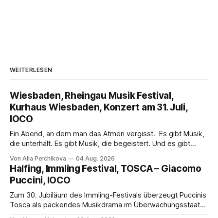
WEITERLESEN
Wiesbaden, Rheingau Musik Festival,
Kurhaus Wiesbaden, Konzert am 31. Juli,
IOCO
Ein Abend, an dem man das Atmen vergisst. Es gibt Musik,
die unterhält. Es gibt Musik, die begeistert. Und es gibt
Musik, nach der man minutenlang kein Wort sagen kann.
Von Alla Perchikova
04 Aug. 2026
Genau so war der Abend im Kurhaus Wiesbaden, an dem
Halfing, Immling Festival, TOSCA – Giacomo
Johannes Brahms’ Erstes Klavierkonzert d-Moll op. 15 mit
Puccini, IOCO
Daniil
Zum 30. Jubiläum des Immling-Festivals überzeugt Puccinis
Tosca als packendes Musikdrama im Überwachungsstaat
der 1950er-Jahre. Ludwig Baumann erzählt das Werk