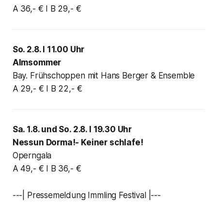
A 36,- € I B 29,- €
So. 2.8. I 11.00 Uhr
Almsommer
Bay. Frühschoppen mit Hans Berger & Ensemble
A 29,- € I B 22,- €
Sa. 1.8. und So. 2.8. I 19.30 Uhr
Nessun Dorma!- Keiner schlafe!
Operngala
A 49,- € I B 36,- €
---| Pressemeldung Immling Festival |---