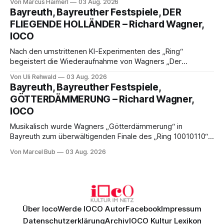
Von Marcus Haimerl
03 Aug. 2026
spannend und werkgetreu, getragen von starken Solisten,
Bayreuth, Bayreuther Festspiele, DER
eindrucksvollen Projektionen und einer klangvollen
FLIEGENDE HOLLÄNDER – Richard Wagner,
musikalischen Leitung.
IOCO
Nach den umstrittenen KI-Experimenten des „Ring“
begeistert die Wiederaufnahme von Wagners „Der
fliegende Holländer“ mit packender Regie, großartiger
Von Uli Rehwald
03 Aug. 2026
Musik und einem neuen Traumpaar: Elisabeth Teige und
Bayreuth, Bayreuther Festspiele,
Nicholas Brownlee sorgen für einen der Höhepunkte der
GÖTTERDÄMMERUNG – Richard Wagner,
Bayreuther Festspiele 2026.
IOCO
Musikalisch wurde Wagners „Götterdämmerung“ in
Bayreuth zum überwältigenden Finale des „Ring 10010110“:
Christian Thielemann, Festspielorchester und ein
Von Marcel Bub
03 Aug. 2026
exzellentes Sängerensemble begeisterten. Die KI-geprägte
szenische Umsetzung blieb hingegen auch im
Schlussabend weitgehend ohne Aussagekraft.
Über Ioco
Werde IOCO Autor
Facebook
Impressum
Datenschutzerklärung
Archiv
IOCO Kultur Lexikon