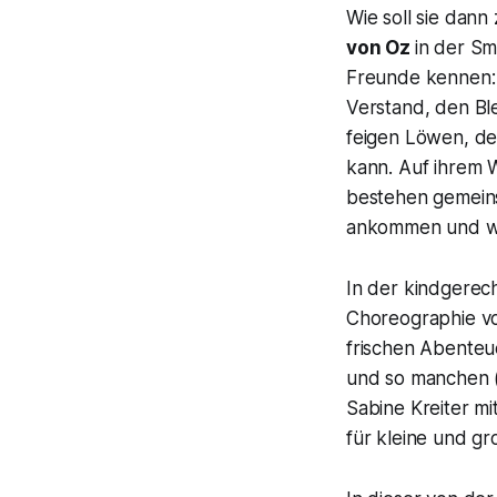
Wie soll sie dann
von Oz
in der S
Freunde kennen: 
Verstand, den
Bl
feigen
Löwen,
der
kann. Auf ihrem 
bestehen gemein
ankommen und w
In der kindgerec
Choreographie v
frischen Abenteu
und so manchen (
Sabine Kreiter mi
für kleine und g