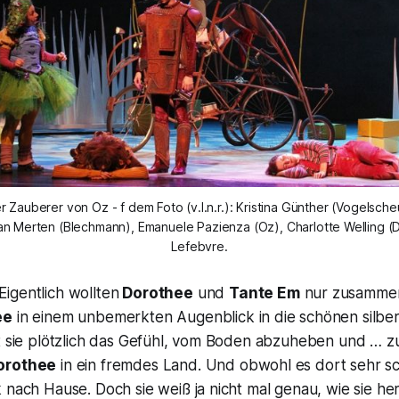
 Zauberer von Oz - f dem Foto (v.l.n.r.): Kristina Günther (Vogelsche
an Merten (Blechmann), Emanuele Pazienza (Oz), Charlotte Welling (
Lefebvre.
igentlich wollten
Dorothee
und
Tante Em
nur zusammen
ee
in einem unbemerkten Augenblick in die schönen silb
t sie plötzlich das Gefühl, vom Boden abzuheben und … zu
orothee
in ein fremdes Land. Und obwohl es dort sehr sc
 nach Hause. Doch sie weiß ja nicht mal genau, wie sie h