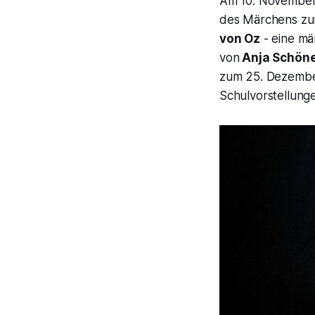
Am 10. November 
des Märchens zur
von Oz
- eine mä
von
Anja Schön
zum 25. Dezembe
Schulvorstellung