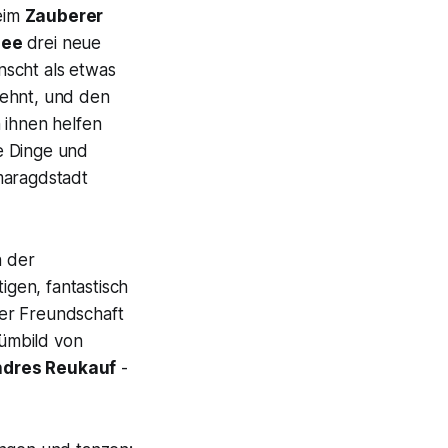
beim
Zauberer
hee
drei neue
nscht als etwas
sehnt, und den
 ihnen helfen
e Dinge und
maragdstadt
n der
tigen, fantastisch
der Freundschaft
ümbild von
dres Reukauf
-