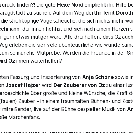
 zurück finden?! Die gute
Hexe Nord
empfiehlt ihr, Hilfe 
maragdstadt zu suchen. Auf dem Weg dorthin lernt
Dorot
die strohköpfige
Vogelscheuche,
die sich nichts mehr wü
echmann,
der innen hohl ist und sich nach einem Herzen 
 gern etwas mutiger wäre. Alle drei hoffen, dass Oz auch
Weg erleben die vier viele abenteuerliche wie wundersam
sam so manche Mutprobe. Werden die Freunde in der S
ird
Oz
ihnen weiterhelfen?
hten Fassung und Inszenierung von
Anja Schöne
sowie i
on
Joszef Hajzer
wird
Der Zauberer von Oz
zu einer lus
ergeschichte über große und kleine Wünsche, die Kraft 
faulen) Zauber – in einem traumhaften Bühnen- und Kost
t mitreißender, live auf der Bühne gespielter Musik von
An
roße Märchenfans.