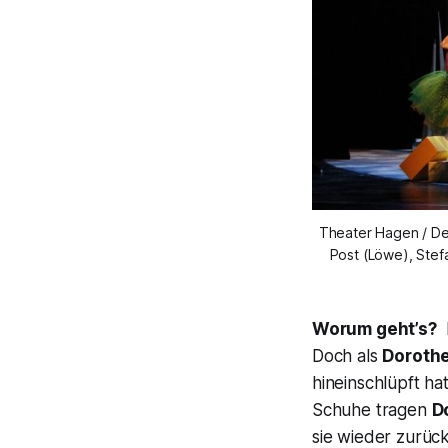
Theater Hagen / Der
Post (Löwe), Stef
Worum geht’s?
E
Doch als
Doroth
hineinschlüpft ha
Schuhe tragen
D
sie wieder zurück