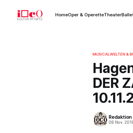
Home
Oper & Operette
Theater
Balle
MUSICALWELTEN & 
Hagen
DER Z
10.11.
Redaktion
08 Nov. 201