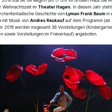
2018 startet mit Beginn um 17 Uhr im Großen Haus die A
 Weihnachtszeit im
Theater Hagen.
In diesem Jahr steh
rchenfantastische Geschichte von
Lyman Frank Baum
in 
e
mit Musik von
Andres Reukauf
auf dem Programm (ab 5
r 2018 werden insgesamt 36 Vorstellungen (Kindergarte
en sowie Vorstellungen im Freiverkauf) angeboten.