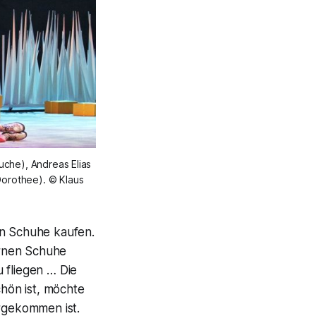
uche), Andreas Elias
Dorothee). © Klaus
 Schuhe kaufen.
ernen Schuhe
 fliegen … Die
hön ist, möchte
ergekommen ist.