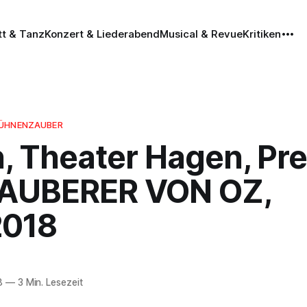
tt & Tanz
Konzert & Liederabend
Musical & Revue
Kritiken
BÜHNENZAUBER
, Theater Hagen, Pr
AUBERER VON OZ,
2018
8
—
3 Min. Lesezeit