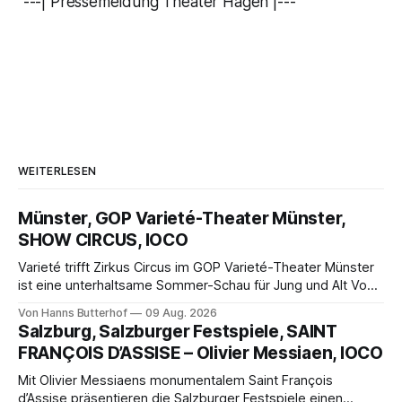
---| Pressemeldung Theater Hagen |---
WEITERLESEN
Münster, GOP Varieté-Theater Münster,
SHOW CIRCUS, IOCO
Varieté trifft Zirkus Circus im GOP Varieté-Theater Münster
ist eine unterhaltsame Sommer-Schau für Jung und Alt Von
Hanns Butterhof Wenn sich im GOP Varieté-Theater
Von Hanns Butterhof
09 Aug. 2026
Münster der Vorhang zur neuen Show Circus hebt, erkundet
Salzburg, Salzburger Festspiele, SAINT
wohl auch eine junge Frau, wie es ist, wenn der Zirkus ins
FRANÇOIS D’ASSISE – Olivier Messiaen, IOCO
Varieté kommt.
Mit Olivier Messiaens monumentalem Saint François
d’Assise präsentieren die Salzburger Festspiele einen