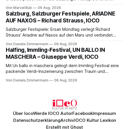
außergewöhnlichen Opernabend. Romeo Castellucci gelingt
Von Marcel Bub
06 Aug. 2026
eine bildgewaltige Inszenierung, Maxime Pascal entfaltet
Salzburg, Salzburger Festspiele, ARIADNE
die komplexe Partitur eindrucksvoll, Philippe Sly berührt als
AUF NAXOS – Richard Strauss, IOCO
Franziskus.
Salzburger Festspiele: Ersan Mondtag verlegt Richard
Strauss' Ariadne auf Naxos auf den Mars und verbindet
Science-Fiction mit Opernklassik. Musikalisch überzeugt die
Von Daniela Zimmermann
06 Aug. 2026
Aufführung mit starken Solisten und den Wiener
Halfing, Immling-Festival, UN BALLO IN
Philharmonikern, szenisch bleibt der zweite Akt jedoch
MASCHERA – Giuseppe Verdi, IOCO
hinter den Erwartungen zurück.
Mit Un ballo in maschera gelingt dem Immling Festival eine
packende Verdi-Inszenierung zwischen Traum und
Wirklichkeit. Verena von Kerssenbrock verbindet
Von Daniela Zimmermann
06 Aug. 2026
psychologische Tiefe mit starken Bildern, getragen von
einem spielfreudigen Ensemble und einer musikalisch
überzeugenden Gesamtleistung.
Über Ioco
Werde IOCO Autor
Facebook
Impressum
Datenschutzerklärung
Archiv
IOCO Kultur Lexikon
Erstellt mit
Ghost