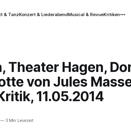
tt & Tanz
Konzert & Liederabend
Musical & Revue
Kritiken
, Theater Hagen, Do
otte von Jules Masse
ritik, 11.05.2014
—
3 Min. Lesezeit