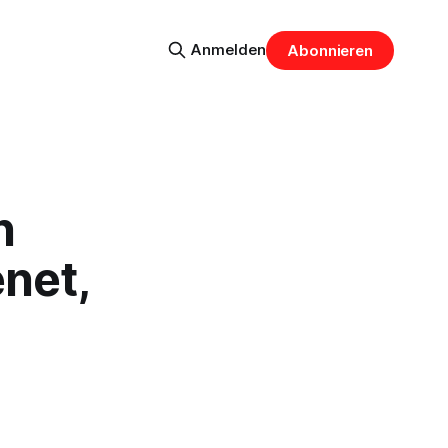
Anmelden
Abonnieren
n
net,