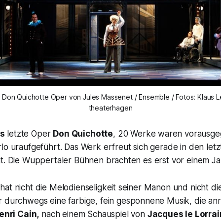
 Don Quichotte Oper von Jules Massenet / Ensemble / Fotos: Klaus L
theaterhagen
s
letzte Oper
Don Quichotte
, 20 Werke waren vorausg
lo uraufgeführt. Das Werk erfreut sich gerade in den let
it. Die Wuppertaler Bühnen brachten es erst vor einem Ja
at nicht die Melodienseligkeit seiner
Manon
und nicht di
er durchwegs eine farbige, fein gesponnene Musik, die anr
enri Cain,
nach einem Schauspiel von
Jacques le Lorrai