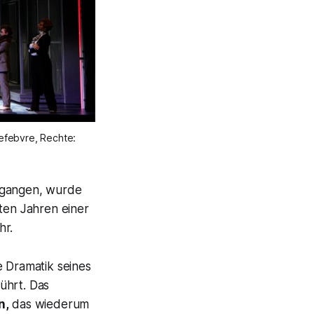
efebvre, Rechte:
egangen, wurde
zten Jahren einer
hr.
e Dramatik seines
ührt. Das
n,
das wiederum