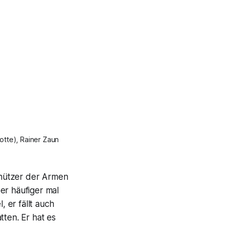
tte), Rainer Zaun
schützer der Armen
er häufiger mal
 er fällt auch
tten. Er hat es