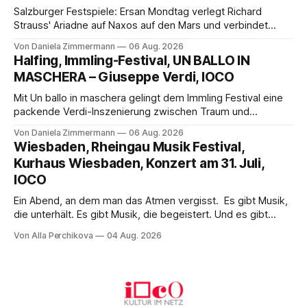
Salzburger Festspiele: Ersan Mondtag verlegt Richard
Strauss' Ariadne auf Naxos auf den Mars und verbindet
Science-Fiction mit Opernklassik. Musikalisch überzeugt die
Von Daniela Zimmermann
06 Aug. 2026
Aufführung mit starken Solisten und den Wiener
Halfing, Immling-Festival, UN BALLO IN
Philharmonikern, szenisch bleibt der zweite Akt jedoch
MASCHERA – Giuseppe Verdi, IOCO
hinter den Erwartungen zurück.
Mit Un ballo in maschera gelingt dem Immling Festival eine
packende Verdi-Inszenierung zwischen Traum und
Wirklichkeit. Verena von Kerssenbrock verbindet
Von Daniela Zimmermann
06 Aug. 2026
psychologische Tiefe mit starken Bildern, getragen von
Wiesbaden, Rheingau Musik Festival,
einem spielfreudigen Ensemble und einer musikalisch
Kurhaus Wiesbaden, Konzert am 31. Juli,
überzeugenden Gesamtleistung.
IOCO
Ein Abend, an dem man das Atmen vergisst. Es gibt Musik,
die unterhält. Es gibt Musik, die begeistert. Und es gibt
Musik, nach der man minutenlang kein Wort sagen kann.
Von Alla Perchikova
04 Aug. 2026
Genau so war der Abend im Kurhaus Wiesbaden, an dem
Johannes Brahms’ Erstes Klavierkonzert d-Moll op. 15 mit
Daniil