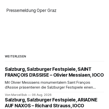
Pressemeldung Oper Graz
WEITERLESEN
Salzburg, Salzburger Festspiele, SAINT
FRANÇOIS D’ASSISE – Olivier Messiaen, IOCO
Mit Olivier Messiaens monumentalem Saint François
d’Assise präsentieren die Salzburger Festspiele einen
außergewöhnlichen Opernabend. Romeo Castellucci gelingt
Von Marcel Bub
06 Aug. 2026
eine bildgewaltige Inszenierung, Maxime Pascal entfaltet
Salzburg, Salzburger Festspiele, ARIADNE
die komplexe Partitur eindrucksvoll, Philippe Sly berührt als
AUF NAXOS – Richard Strauss, IOCO
Franziskus.