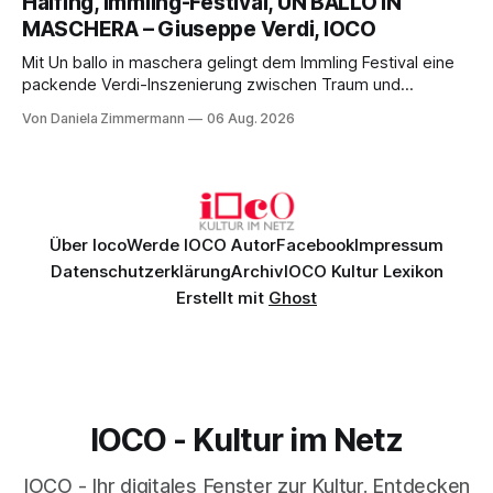
Halfing, Immling-Festival, UN BALLO IN
Philharmonikern, szenisch bleibt der zweite Akt jedoch
MASCHERA – Giuseppe Verdi, IOCO
hinter den Erwartungen zurück.
Mit Un ballo in maschera gelingt dem Immling Festival eine
packende Verdi-Inszenierung zwischen Traum und
Wirklichkeit. Verena von Kerssenbrock verbindet
Von Daniela Zimmermann
06 Aug. 2026
psychologische Tiefe mit starken Bildern, getragen von
einem spielfreudigen Ensemble und einer musikalisch
überzeugenden Gesamtleistung.
Über Ioco
Werde IOCO Autor
Facebook
Impressum
Datenschutzerklärung
Archiv
IOCO Kultur Lexikon
Erstellt mit
Ghost
IOCO - Kultur im Netz
IOCO - Ihr digitales Fenster zur Kultur. Entdecken