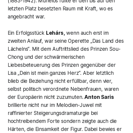
(1883-1942). Mühelos füllte er den bis auf den
letzten Platz besetzten Raum mit Kraft, wo es
angebracht war.
Ein Erfolgsstück
Lehárs,
wenn auch erst im
zweiten Anlauf, war seine Operette
„Das Land des
Lächelns“
. Mit dem Auftrittslied des
Prinzen Sou-
Chong
und der schwärmerischen
Liebesbeteuerung des Prinzen gegenüber der
Lisa
„Dein ist mein ganzes Herz“. Aber letztlich
blieb die Beziehung nicht erfüllbar, denn vier,
selbst politisch verordnete Nebenfrauen, waren
der Europäerin nicht zuzumuten.
Anton Saris
brillierte nicht nur im Melodien-Juwel mit
raffinierter Steigerungsdramaturgie bei
hochtreibendem Forte sondern zeigte auch die
Härten, die Einsamkeit der Figur. Dabei bewies er