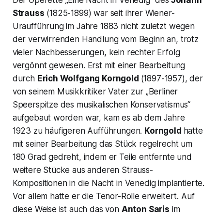
Der Operette
„Eine Nacht in Venedig
“ des
Johann
Strauss
(1825-1899) war seit ihrer Wiener-
Uraufführung im Jahre 1883 nicht zuletzt wegen
der verwirrenden Handlung vom Beginn an, trotz
vieler Nachbesserungen, kein rechter Erfolg
vergönnt gewesen. Erst mit einer Bearbeitung
durch
Erich Wolfgang Korngold
(1897-1957), der
von seinem Musikkritiker Vater zur „Berliner
Speerspitze des musikalischen Konservatismus“
aufgebaut worden war, kam es ab dem Jahre
1923 zu häufigeren Aufführungen.
Korngold
hatte
mit seiner Bearbeitung das Stück regelrecht um
180 Grad gedreht, indem er Teile entfernte und
weitere Stücke aus anderen Strauss-
Kompositionen in die Nacht in Venedig implantierte.
Vor allem hatte er die Tenor-Rolle erweitert. Auf
diese Weise ist auch das von
Anton Saris
im