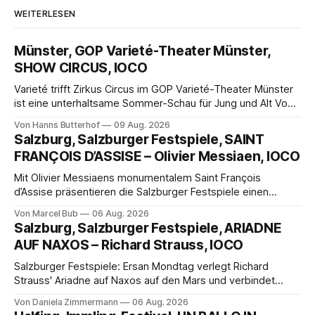
WEITERLESEN
Münster, GOP Varieté-Theater Münster,
SHOW CIRCUS, IOCO
Varieté trifft Zirkus Circus im GOP Varieté-Theater Münster
ist eine unterhaltsame Sommer-Schau für Jung und Alt Von
Hanns Butterhof Wenn sich im GOP Varieté-Theater
Von Hanns Butterhof
09 Aug. 2026
Münster der Vorhang zur neuen Show Circus hebt, erkundet
Salzburg, Salzburger Festspiele, SAINT
wohl auch eine junge Frau, wie es ist, wenn der Zirkus ins
FRANÇOIS D’ASSISE – Olivier Messiaen, IOCO
Varieté kommt.
Mit Olivier Messiaens monumentalem Saint François
d’Assise präsentieren die Salzburger Festspiele einen
außergewöhnlichen Opernabend. Romeo Castellucci gelingt
Von Marcel Bub
06 Aug. 2026
eine bildgewaltige Inszenierung, Maxime Pascal entfaltet
Salzburg, Salzburger Festspiele, ARIADNE
die komplexe Partitur eindrucksvoll, Philippe Sly berührt als
AUF NAXOS – Richard Strauss, IOCO
Franziskus.
Salzburger Festspiele: Ersan Mondtag verlegt Richard
Strauss' Ariadne auf Naxos auf den Mars und verbindet
Science-Fiction mit Opernklassik. Musikalisch überzeugt die
Von Daniela Zimmermann
06 Aug. 2026
Aufführung mit starken Solisten und den Wiener