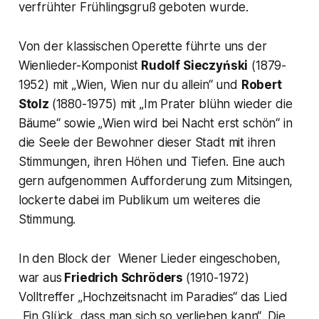
verfrühter Frühlingsgruß geboten wurde.
Von der klassischen Operette führte uns der
Wienlieder-Komponist
Rudolf Sieczyński
(1879-
1952) mit „
Wien, Wien nur du allein“
und
Robert
Stolz
(1880-1975) mit „Im Prater blühn wieder die
Bäume“ sowie „
Wien wird bei Nacht erst schön
“ in
die Seele der Bewohner dieser Stadt mit ihren
Stimmungen, ihren Höhen und Tiefen. Eine auch
gern aufgenommen Aufforderung zum Mitsingen,
lockerte dabei im Publikum um weiteres die
Stimmung.
In den Block der Wiener Lieder eingeschoben,
war aus
Friedrich Schröders
(1910-1972)
Volltreffer „
Hochzeitsnacht im Paradies“
das Lied
„Ein Glück, dass man sich so verlieben kann“
. Die