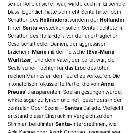
seiner Rolle unsicher war, wirkte auch im Ensemble
blass. Eigentlich hätte sich nicht Senta hinter dem
Schatten des
Holländers,
sondern der
Holländer
hinter
Senta
verstecken sollen. Senta flüchtete im
Schatten des Holländers vor der unerträglichen
Gesellschaft edler Damen, der aggressiven
Erzieherin
Marie
mit der Peitsche
(Eva-Maria
Wurlitzer
) und dem Vater, der bereit war, die
Seele seiner Tochter für das Erbe des toten
reichen Mannes an den Teufel zu verkaufen. Die
intonatorisch fokussierte Partie, die von
Anna
Preuss'
transparentem Sopran gesungen wurde,
wirkte sogar zu lyrisch und hell, besonders in der
zentralen Oper-Szene –
Sentas
Ballade. Vielleicht
entstand dieser Eindruck im Vergleich zu den
Stimmen berühmter
Senta-
Interpretinnen, wie
Anja Kampe oder Asmik Grigorian. Insgesamt war