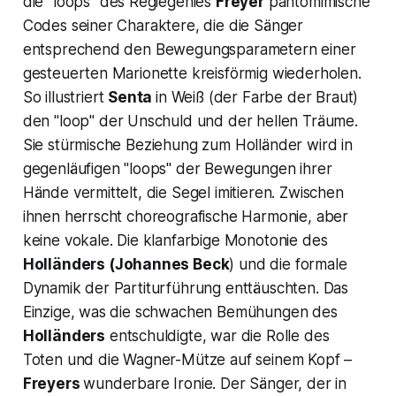
die "
loops"
des Regiegenies
Freyer
pantomimische
Codes seiner Charaktere, die die Sänger
entsprechend den Bewegungsparametern einer
gesteuerten Marionette kreisförmig wiederholen.
So illustriert
Senta
in Weiß (der Farbe der Braut)
den
"loop"
der Unschuld und der hellen Träume.
Sie stürmische Beziehung zum Holländer wird in
gegenläufigen "loops" der Bewegungen ihrer
Hände vermittelt, die Segel imitieren. Zwischen
ihnen herrscht choreografische Harmonie, aber
keine vokale. Die klanfarbige Monotonie des
Holländers
(Johannes Beck
) und die formale
Dynamik der Partiturführung enttäuschten. Das
Einzige, was die schwachen Bemühungen des
Holländers
entschuldigte, war die Rolle des
Toten und die Wagner-Mütze auf seinem Kopf –
Freyers
wunderbare Ironie. Der Sänger, der in