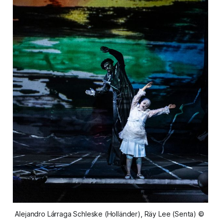
Alejandro Lárraga Schleske (Holländer), Räy Lee (Senta) © 