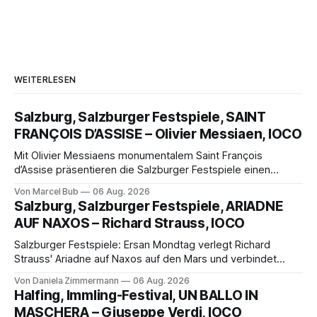
WEITERLESEN
Salzburg, Salzburger Festspiele, SAINT
FRANÇOIS D’ASSISE – Olivier Messiaen, IOCO
Mit Olivier Messiaens monumentalem Saint François
d’Assise präsentieren die Salzburger Festspiele einen
außergewöhnlichen Opernabend. Romeo Castellucci gelingt
Von Marcel Bub
06 Aug. 2026
eine bildgewaltige Inszenierung, Maxime Pascal entfaltet
Salzburg, Salzburger Festspiele, ARIADNE
die komplexe Partitur eindrucksvoll, Philippe Sly berührt als
AUF NAXOS – Richard Strauss, IOCO
Franziskus.
Salzburger Festspiele: Ersan Mondtag verlegt Richard
Strauss' Ariadne auf Naxos auf den Mars und verbindet
Science-Fiction mit Opernklassik. Musikalisch überzeugt die
Von Daniela Zimmermann
06 Aug. 2026
Aufführung mit starken Solisten und den Wiener
Halfing, Immling-Festival, UN BALLO IN
Philharmonikern, szenisch bleibt der zweite Akt jedoch
MASCHERA – Giuseppe Verdi, IOCO
hinter den Erwartungen zurück.