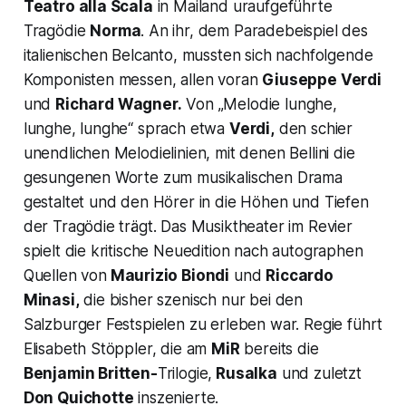
Teatro alla Scala
in Mailand uraufgeführte
Tragödie
Norma
. An ihr, dem Paradebeispiel des
italienischen Belcanto, mussten sich nachfolgende
Komponisten messen, allen voran
Giuseppe Verdi
und
Richard Wagner.
Von
„Melodie lunghe,
lunghe, lunghe
“ sprach etwa
Verdi,
den schier
unendlichen Melodielinien, mit denen Bellini die
gesungenen Worte zum musikalischen Drama
gestaltet und den Hörer in die Höhen und Tiefen
der Tragödie trägt. Das Musiktheater im Revier
spielt die kritische Neuedition nach autographen
Quellen von
Maurizio Biondi
und
Riccardo
Minasi,
die bisher szenisch nur bei den
Salzburger Festspielen zu erleben war. Regie führt
Elisabeth Stöppler, die am
MiR
bereits die
Benjamin Britten-
Trilogie,
Rusalka
und zuletzt
Don Quichotte
inszenierte.