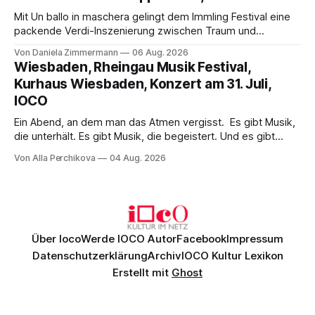
Mit Un ballo in maschera gelingt dem Immling Festival eine
packende Verdi-Inszenierung zwischen Traum und
Wirklichkeit. Verena von Kerssenbrock verbindet
Von Daniela Zimmermann
06 Aug. 2026
psychologische Tiefe mit starken Bildern, getragen von
Wiesbaden, Rheingau Musik Festival,
einem spielfreudigen Ensemble und einer musikalisch
Kurhaus Wiesbaden, Konzert am 31. Juli,
überzeugenden Gesamtleistung.
IOCO
Ein Abend, an dem man das Atmen vergisst. Es gibt Musik,
die unterhält. Es gibt Musik, die begeistert. Und es gibt
Musik, nach der man minutenlang kein Wort sagen kann.
Von Alla Perchikova
04 Aug. 2026
Genau so war der Abend im Kurhaus Wiesbaden, an dem
Johannes Brahms’ Erstes Klavierkonzert d-Moll op. 15 mit
Daniil
Über Ioco
Werde IOCO Autor
Facebook
Impressum
Datenschutzerklärung
Archiv
IOCO Kultur Lexikon
Erstellt mit
Ghost