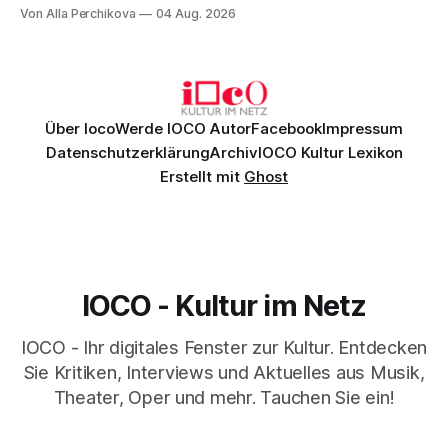
Musik, nach der man minutenlang kein Wort sagen kann.
Von Alla Perchikova
04 Aug. 2026
Genau so war der Abend im Kurhaus Wiesbaden, an dem
Johannes Brahms’ Erstes Klavierkonzert d-Moll op. 15 mit
Daniil
Über Ioco
Werde IOCO Autor
Facebook
Impressum
Datenschutzerklärung
Archiv
IOCO Kultur Lexikon
Erstellt mit
Ghost
IOCO - Kultur im Netz
IOCO - Ihr digitales Fenster zur Kultur. Entdecken
Sie Kritiken, Interviews und Aktuelles aus Musik,
Theater, Oper und mehr. Tauchen Sie ein!