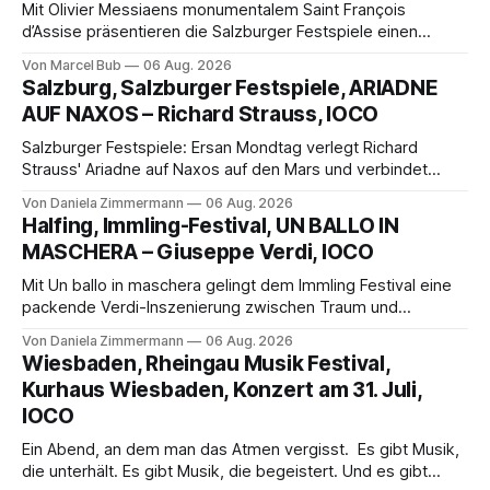
Mit Olivier Messiaens monumentalem Saint François
d’Assise präsentieren die Salzburger Festspiele einen
außergewöhnlichen Opernabend. Romeo Castellucci gelingt
Von Marcel Bub
06 Aug. 2026
eine bildgewaltige Inszenierung, Maxime Pascal entfaltet
Salzburg, Salzburger Festspiele, ARIADNE
die komplexe Partitur eindrucksvoll, Philippe Sly berührt als
AUF NAXOS – Richard Strauss, IOCO
Franziskus.
Salzburger Festspiele: Ersan Mondtag verlegt Richard
Strauss' Ariadne auf Naxos auf den Mars und verbindet
Science-Fiction mit Opernklassik. Musikalisch überzeugt die
Von Daniela Zimmermann
06 Aug. 2026
Aufführung mit starken Solisten und den Wiener
Halfing, Immling-Festival, UN BALLO IN
Philharmonikern, szenisch bleibt der zweite Akt jedoch
MASCHERA – Giuseppe Verdi, IOCO
hinter den Erwartungen zurück.
Mit Un ballo in maschera gelingt dem Immling Festival eine
packende Verdi-Inszenierung zwischen Traum und
Wirklichkeit. Verena von Kerssenbrock verbindet
Von Daniela Zimmermann
06 Aug. 2026
psychologische Tiefe mit starken Bildern, getragen von
Wiesbaden, Rheingau Musik Festival,
einem spielfreudigen Ensemble und einer musikalisch
Kurhaus Wiesbaden, Konzert am 31. Juli,
überzeugenden Gesamtleistung.
IOCO
Ein Abend, an dem man das Atmen vergisst. Es gibt Musik,
die unterhält. Es gibt Musik, die begeistert. Und es gibt