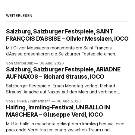
WEITERLESEN
Salzburg, Salzburger Festspiele, SAINT
FRANÇOIS D’ASSISE – Olivier Messiaen, IOCO
Mit Olivier Messiaens monumentalem Saint François
d’Assise präsentieren die Salzburger Festspiele einen
außergewöhnlichen Opernabend. Romeo Castellucci gelingt
Von Marcel Bub
06 Aug. 2026
eine bildgewaltige Inszenierung, Maxime Pascal entfaltet
Salzburg, Salzburger Festspiele, ARIADNE
die komplexe Partitur eindrucksvoll, Philippe Sly berührt als
AUF NAXOS – Richard Strauss, IOCO
Franziskus.
Salzburger Festspiele: Ersan Mondtag verlegt Richard
Strauss' Ariadne auf Naxos auf den Mars und verbindet
Science-Fiction mit Opernklassik. Musikalisch überzeugt die
Von Daniela Zimmermann
06 Aug. 2026
Aufführung mit starken Solisten und den Wiener
Halfing, Immling-Festival, UN BALLO IN
Philharmonikern, szenisch bleibt der zweite Akt jedoch
MASCHERA – Giuseppe Verdi, IOCO
hinter den Erwartungen zurück.
Mit Un ballo in maschera gelingt dem Immling Festival eine
packende Verdi-Inszenierung zwischen Traum und