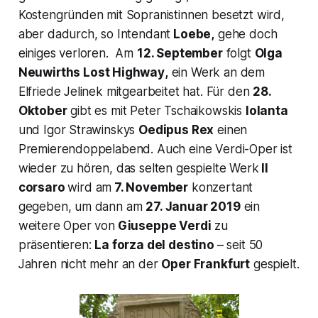
Kostengründen mit Sopranistinnen besetzt wird,
aber dadurch, so Intendant
Loebe,
gehe doch
einiges verloren. Am
12. September
folgt
Olga
Neuwirths
Lost Highway
,
ein Werk an dem
Elfriede Jelinek mitgearbeitet hat. Für den
28.
Oktober
gibt es mit Peter Tschaikowskis
Iolanta
und Igor Strawinskys
Oedipus Rex
einen
Premierendoppelabend. Auch eine Verdi-Oper ist
wieder zu hören, das selten gespielte Werk
Il
corsaro
wird am
7. November
konzertant
gegeben, um dann am
27. Januar 2019
ein
weitere Oper von
Giuseppe Verdi
zu
präsentieren:
La forza del destino
– seit 50
Jahren nicht mehr an der
Oper Frankfurt
gespielt.