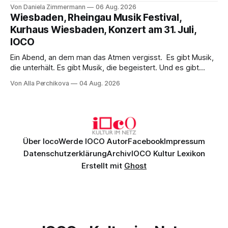
Wirklichkeit. Verena von Kerssenbrock verbindet
Von Daniela Zimmermann
06 Aug. 2026
psychologische Tiefe mit starken Bildern, getragen von
Wiesbaden, Rheingau Musik Festival,
einem spielfreudigen Ensemble und einer musikalisch
Kurhaus Wiesbaden, Konzert am 31. Juli,
überzeugenden Gesamtleistung.
IOCO
Ein Abend, an dem man das Atmen vergisst. Es gibt Musik,
die unterhält. Es gibt Musik, die begeistert. Und es gibt
Musik, nach der man minutenlang kein Wort sagen kann.
Von Alla Perchikova
04 Aug. 2026
Genau so war der Abend im Kurhaus Wiesbaden, an dem
Johannes Brahms’ Erstes Klavierkonzert d-Moll op. 15 mit
Daniil
Über Ioco
Werde IOCO Autor
Facebook
Impressum
Datenschutzerklärung
Archiv
IOCO Kultur Lexikon
Erstellt mit
Ghost