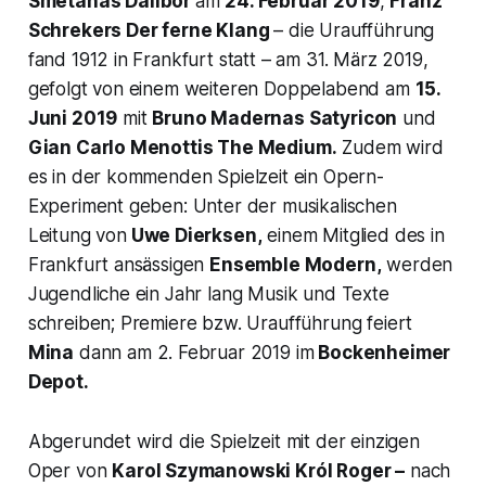
Smetanas
Dalibor
am
24. Februar 2019
,
Franz
Schrekers
Der ferne Klang
– die Uraufführung
fand 1912 in Frankfurt statt – am 31. März 2019,
gefolgt von einem weiteren Doppelabend am
15.
Juni 2019
mit
Bruno Madernas
Satyricon
und
Gian Carlo Menottis
The Medium
.
Zudem wird
es in der kommenden Spielzeit ein Opern-
Experiment geben: Unter der musikalischen
Leitung von
Uwe Dierksen,
einem Mitglied des in
Frankfurt ansässigen
Ensemble Modern,
werden
Jugendliche ein Jahr lang Musik und Texte
schreiben; Premiere bzw. Uraufführung feiert
Mina
dann am 2. Februar 2019 im
Bockenheimer
Depot.
Abgerundet wird die Spielzeit mit der einzigen
Oper von
Karol Szymanowski
Król Roger
–
nach