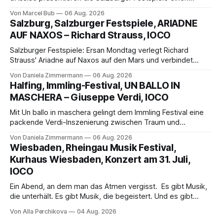
außergewöhnlichen Opernabend. Romeo Castellucci gelingt
Von Marcel Bub
06 Aug. 2026
eine bildgewaltige Inszenierung, Maxime Pascal entfaltet
Salzburg, Salzburger Festspiele, ARIADNE
die komplexe Partitur eindrucksvoll, Philippe Sly berührt als
AUF NAXOS – Richard Strauss, IOCO
Franziskus.
Salzburger Festspiele: Ersan Mondtag verlegt Richard
Strauss' Ariadne auf Naxos auf den Mars und verbindet
Science-Fiction mit Opernklassik. Musikalisch überzeugt die
Von Daniela Zimmermann
06 Aug. 2026
Aufführung mit starken Solisten und den Wiener
Halfing, Immling-Festival, UN BALLO IN
Philharmonikern, szenisch bleibt der zweite Akt jedoch
MASCHERA – Giuseppe Verdi, IOCO
hinter den Erwartungen zurück.
Mit Un ballo in maschera gelingt dem Immling Festival eine
packende Verdi-Inszenierung zwischen Traum und
Wirklichkeit. Verena von Kerssenbrock verbindet
Von Daniela Zimmermann
06 Aug. 2026
psychologische Tiefe mit starken Bildern, getragen von
Wiesbaden, Rheingau Musik Festival,
einem spielfreudigen Ensemble und einer musikalisch
Kurhaus Wiesbaden, Konzert am 31. Juli,
überzeugenden Gesamtleistung.
IOCO
Ein Abend, an dem man das Atmen vergisst. Es gibt Musik,
die unterhält. Es gibt Musik, die begeistert. Und es gibt
Musik, nach der man minutenlang kein Wort sagen kann.
Von Alla Perchikova
04 Aug. 2026
Genau so war der Abend im Kurhaus Wiesbaden, an dem