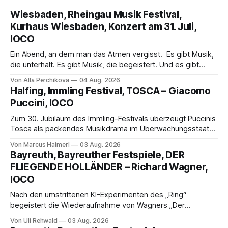
Wiesbaden, Rheingau Musik Festival,
Kurhaus Wiesbaden, Konzert am 31. Juli,
IOCO
Ein Abend, an dem man das Atmen vergisst. Es gibt Musik,
die unterhält. Es gibt Musik, die begeistert. Und es gibt
Musik, nach der man minutenlang kein Wort sagen kann.
Von Alla Perchikova
04 Aug. 2026
Genau so war der Abend im Kurhaus Wiesbaden, an dem
Halfing, Immling Festival, TOSCA – Giacomo
Johannes Brahms’ Erstes Klavierkonzert d-Moll op. 15 mit
Puccini, IOCO
Daniil
Zum 30. Jubiläum des Immling-Festivals überzeugt Puccinis
Tosca als packendes Musikdrama im Überwachungsstaat
der 1950er-Jahre. Ludwig Baumann erzählt das Werk
Von Marcus Haimerl
03 Aug. 2026
spannend und werkgetreu, getragen von starken Solisten,
Bayreuth, Bayreuther Festspiele, DER
eindrucksvollen Projektionen und einer klangvollen
FLIEGENDE HOLLÄNDER – Richard Wagner,
musikalischen Leitung.
IOCO
Nach den umstrittenen KI-Experimenten des „Ring“
begeistert die Wiederaufnahme von Wagners „Der
fliegende Holländer“ mit packender Regie, großartiger
Von Uli Rehwald
03 Aug. 2026
Musik und einem neuen Traumpaar: Elisabeth Teige und