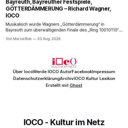
Bayreuth, Bayreuther Festspiele,
Nicholas Brownlee sorgen für einen der Höhepunkte der
GÖTTERDÄMMERUNG – Richard Wagner,
Bayreuther Festspiele 2026.
IOCO
Musikalisch wurde Wagners „Götterdämmerung“ in
Bayreuth zum überwältigenden Finale des „Ring 10010110“:
Christian Thielemann, Festspielorchester und ein
Von Marcel Bub
03 Aug. 2026
exzellentes Sängerensemble begeisterten. Die KI-geprägte
szenische Umsetzung blieb hingegen auch im
Schlussabend weitgehend ohne Aussagekraft.
Über Ioco
Werde IOCO Autor
Facebook
Impressum
Datenschutzerklärung
Archiv
IOCO Kultur Lexikon
Erstellt mit
Ghost
IOCO - Kultur im Netz