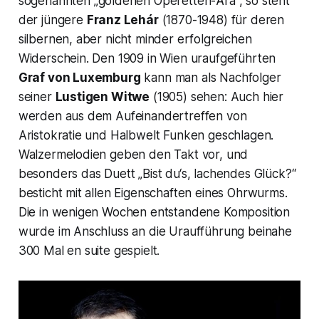
sogenannten
„goldenen Operetten-Ära“
, so steht
der jüngere
Franz Lehár
(1870-1948) für deren
silbernen, aber nicht minder erfolgreichen
Widerschein. Den 1909 in Wien uraufgeführten
Graf von Luxemburg
kann man als Nachfolger
seiner
Lustigen Witwe
(1905) sehen: Auch hier
werden aus dem Aufeinandertreffen von
Aristokratie und Halbwelt Funken geschlagen.
Walzermelodien geben den Takt vor, und
besonders das Duett
„Bist du‘s, lachendes Glück?“
besticht mit allen Eigenschaften eines Ohrwurms.
Die in wenigen Wochen entstandene Komposition
wurde im Anschluss an die Uraufführung beinahe
300 Mal en suite gespielt.