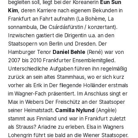
begleiten soll, liegt bei der Koreanerin
Eun Sun
Kim
, deren Karriere nach eigenem Bekunden in
Frankfurt an Fahrt aufnahm (La Bohème, La
sonnambula, Die Csárdásfürstin / konzertant).
Inzwischen gastiert die Dirigentin u.a. an den
Staatsopern von Berlin und Dresden. Der
Hamburger Tenor
Daniel Behle
(René) war von
2007 bis 2010 Frankfurter Ensemblemitglied.
Unterschiedliche Aufgaben führen ihn regelmäßig
zurück an sein altes Stammhaus, wo er sich kurz
vorher als Erik in Der fliegende Holländer erstmals
im Wagner-Fach präsentiert. Im Anschluss singt er
Max in Webers Der Freischütz an der Staatsoper
seiner Heimatstadt.
Camilla Nylund
(Angèle)
stammt aus Finnland und war in Frankfurt zuletzt
als Strauss? Ariadne zu erleben. Elsa in Wagners
Lohengrin führt sie bald an die Wiener Staatsoper.