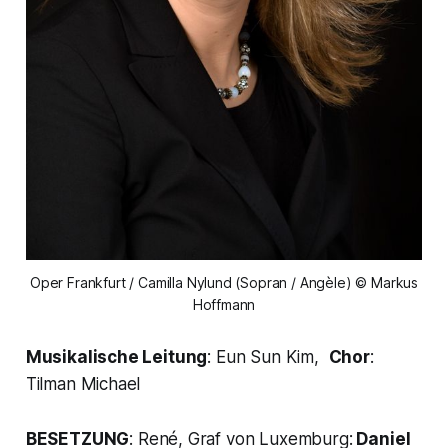
Oper Frankfurt / Camilla Nylund (Sopran / Angèle) © Markus
Hoffmann
Musikalische Leitung
: Eun Sun Kim,
Chor
:
Tilman Michael
BESETZUNG
: René, Graf von Luxemburg:
Daniel