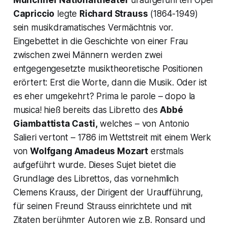
Münchner Nationaltheater
uraufgeführten Oper
Capriccio
legte
Richard Strauss
(1864-1949)
sein musikdramatisches Vermächtnis vor.
Eingebettet in die Geschichte von einer Frau
zwischen zwei Männern werden zwei
entgegengesetzte musiktheoretische Positionen
erörtert: Erst die Worte, dann die Musik. Oder ist
es eher umgekehrt?
Prima le parole – dopo la
musica
! hieß bereits das Libretto des
Abbé
Giambattista Casti,
welches – von Antonio
Salieri vertont – 1786 im Wettstreit mit einem Werk
von
Wolfgang Amadeus Mozart
erstmals
aufgeführt wurde. Dieses Sujet bietet die
Grundlage des Librettos, das vornehmlich
Clemens Krauss, der Dirigent der Uraufführung,
für seinen Freund Strauss einrichtete und mit
Zitaten berühmter Autoren wie z.B. Ronsard und