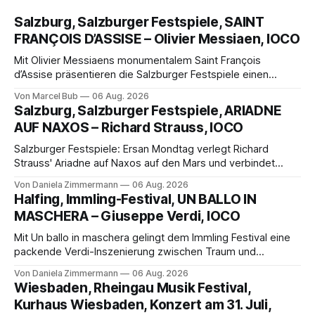
Salzburg, Salzburger Festspiele, SAINT
FRANÇOIS D’ASSISE – Olivier Messiaen, IOCO
Mit Olivier Messiaens monumentalem Saint François
d’Assise präsentieren die Salzburger Festspiele einen
außergewöhnlichen Opernabend. Romeo Castellucci gelingt
Von Marcel Bub
06 Aug. 2026
eine bildgewaltige Inszenierung, Maxime Pascal entfaltet
Salzburg, Salzburger Festspiele, ARIADNE
die komplexe Partitur eindrucksvoll, Philippe Sly berührt als
AUF NAXOS – Richard Strauss, IOCO
Franziskus.
Salzburger Festspiele: Ersan Mondtag verlegt Richard
Strauss' Ariadne auf Naxos auf den Mars und verbindet
Science-Fiction mit Opernklassik. Musikalisch überzeugt die
Von Daniela Zimmermann
06 Aug. 2026
Aufführung mit starken Solisten und den Wiener
Halfing, Immling-Festival, UN BALLO IN
Philharmonikern, szenisch bleibt der zweite Akt jedoch
MASCHERA – Giuseppe Verdi, IOCO
hinter den Erwartungen zurück.
Mit Un ballo in maschera gelingt dem Immling Festival eine
packende Verdi-Inszenierung zwischen Traum und
Wirklichkeit. Verena von Kerssenbrock verbindet
Von Daniela Zimmermann
06 Aug. 2026
psychologische Tiefe mit starken Bildern, getragen von
Wiesbaden, Rheingau Musik Festival,
einem spielfreudigen Ensemble und einer musikalisch
Kurhaus Wiesbaden, Konzert am 31. Juli,
überzeugenden Gesamtleistung.