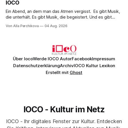
IOCO
Ein Abend, an dem man das Atmen vergisst. Es gibt Musik,
die unterhält. Es gibt Musik, die begeistert. Und es gibt
Musik, nach der man minutenlang kein Wort sagen kann.
Von Alla Perchikova
04 Aug. 2026
Genau so war der Abend im Kurhaus Wiesbaden, an dem
Johannes Brahms’ Erstes Klavierkonzert d-Moll op. 15 mit
Daniil
Über Ioco
Werde IOCO Autor
Facebook
Impressum
Datenschutzerklärung
Archiv
IOCO Kultur Lexikon
Erstellt mit
Ghost
IOCO - Kultur im Netz
IOCO - Ihr digitales Fenster zur Kultur. Entdecken