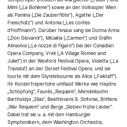
Mimì („La Bohème“) sowie an der Volksoper Wien
als Pamina („Die Zauberflöte“), Agathe („Der
Freischütz“) und Antonia („Les contes
d’Hoffmann“). Darüber hinaus sang sie Donna Anna
(„Don Giovanni“), Micaëla („Carmen“) und Gräfin
Almaviva („Le nozze di Figaro“) bei der Canadian
Opera Company, Vreli („A Village Romeo and
Juliet“) in der Wexford Festival Opera, Violetta („La
Traviata“) an der Dorset Festival Opera, und sie
tourte mit dem Glyndebourne als Alice („Falstaff“).
Ihr Konzertrepertoire umfasst Werke wie Haydns
„Schöpfung“, Faurés „Requiem“, Mendelssohn
Bartholdys „Elias“, Beethovens 9. Sinfonie, Brittens
„War Requiem“ und Bergs „Sieben frühe Lieder“.
Dabei trat sie u. a. mit den Hamburger
Symphonikern, dem Washington Orchestra,