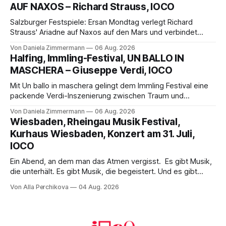
AUF NAXOS – Richard Strauss, IOCO
Franziskus.
Salzburger Festspiele: Ersan Mondtag verlegt Richard
Strauss' Ariadne auf Naxos auf den Mars und verbindet
Science-Fiction mit Opernklassik. Musikalisch überzeugt die
Von Daniela Zimmermann
06 Aug. 2026
Aufführung mit starken Solisten und den Wiener
Halfing, Immling-Festival, UN BALLO IN
Philharmonikern, szenisch bleibt der zweite Akt jedoch
MASCHERA – Giuseppe Verdi, IOCO
hinter den Erwartungen zurück.
Mit Un ballo in maschera gelingt dem Immling Festival eine
packende Verdi-Inszenierung zwischen Traum und
Wirklichkeit. Verena von Kerssenbrock verbindet
Von Daniela Zimmermann
06 Aug. 2026
psychologische Tiefe mit starken Bildern, getragen von
Wiesbaden, Rheingau Musik Festival,
einem spielfreudigen Ensemble und einer musikalisch
Kurhaus Wiesbaden, Konzert am 31. Juli,
überzeugenden Gesamtleistung.
IOCO
Ein Abend, an dem man das Atmen vergisst. Es gibt Musik,
die unterhält. Es gibt Musik, die begeistert. Und es gibt
Musik, nach der man minutenlang kein Wort sagen kann.
Von Alla Perchikova
04 Aug. 2026
Genau so war der Abend im Kurhaus Wiesbaden, an dem
Johannes Brahms’ Erstes Klavierkonzert d-Moll op. 15 mit
Daniil