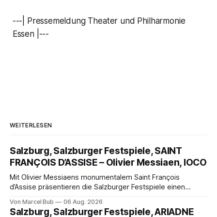
---| Pressemeldung Theater und Philharmonie
Essen |---
WEITERLESEN
Salzburg, Salzburger Festspiele, SAINT
FRANÇOIS D’ASSISE – Olivier Messiaen, IOCO
Mit Olivier Messiaens monumentalem Saint François
d’Assise präsentieren die Salzburger Festspiele einen
außergewöhnlichen Opernabend. Romeo Castellucci gelingt
Von Marcel Bub
06 Aug. 2026
eine bildgewaltige Inszenierung, Maxime Pascal entfaltet
Salzburg, Salzburger Festspiele, ARIADNE
die komplexe Partitur eindrucksvoll, Philippe Sly berührt als