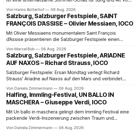
ist eine unterhaltsame Sommer-Schau für Jung und Alt Von
Hanns Butterhof Wenn sich im GOP Varieté-Theater
Von Hanns Butterhof
09 Aug. 2026
Münster der Vorhang zur neuen Show Circus hebt, erkundet
Salzburg, Salzburger Festspiele, SAINT
wohl auch eine junge Frau, wie es ist, wenn der Zirkus ins
FRANÇOIS D’ASSISE – Olivier Messiaen, IOCO
Varieté kommt.
Mit Olivier Messiaens monumentalem Saint François
d’Assise präsentieren die Salzburger Festspiele einen
außergewöhnlichen Opernabend. Romeo Castellucci gelingt
Von Marcel Bub
06 Aug. 2026
eine bildgewaltige Inszenierung, Maxime Pascal entfaltet
Salzburg, Salzburger Festspiele, ARIADNE
die komplexe Partitur eindrucksvoll, Philippe Sly berührt als
AUF NAXOS – Richard Strauss, IOCO
Franziskus.
Salzburger Festspiele: Ersan Mondtag verlegt Richard
Strauss' Ariadne auf Naxos auf den Mars und verbindet
Science-Fiction mit Opernklassik. Musikalisch überzeugt die
Von Daniela Zimmermann
06 Aug. 2026
Aufführung mit starken Solisten und den Wiener
Halfing, Immling-Festival, UN BALLO IN
Philharmonikern, szenisch bleibt der zweite Akt jedoch
MASCHERA – Giuseppe Verdi, IOCO
hinter den Erwartungen zurück.
Mit Un ballo in maschera gelingt dem Immling Festival eine
packende Verdi-Inszenierung zwischen Traum und
Wirklichkeit. Verena von Kerssenbrock verbindet
Von Daniela Zimmermann
06 Aug. 2026
psychologische Tiefe mit starken Bildern, getragen von
einem spielfreudigen Ensemble und einer musikalisch