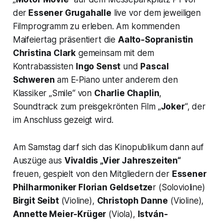
der
Essener Grugahalle
live vor dem jeweiligen
Filmprogramm zu erleben. Am kommenden
Maifeiertag präsentiert die
Aalto-Sopranistin
Christina Clark
gemeinsam mit dem
Kontrabassisten
Ingo Senst
und
Pascal
Schweren
am E-Piano unter anderem den
Klassiker „Smile“ von
Charlie Chaplin
,
Soundtrack zum preisgekrönten Film „
Joker
“, der
im Anschluss gezeigt wird.
Am Samstag darf sich das Kinopublikum dann auf
Auszüge aus
Vivaldis „Vier Jahreszeiten“
freuen, gespielt von den Mitgliedern der
Essener
Philharmoniker Florian Geldsetze
r (Solovioline)
Birgit Seibt
(Violine),
Christoph Danne
(Violine),
Annette Meier-Krüger
(Viola),
István-