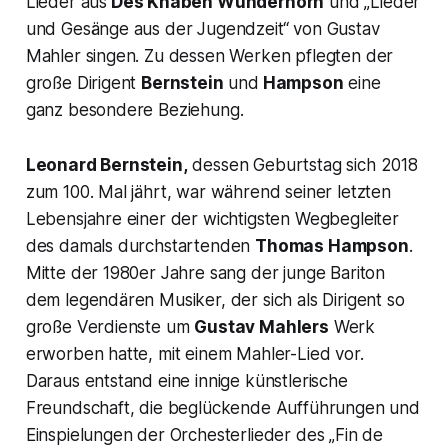
Lieder aus
Des Knaben Wunderhorn
und
„Lieder
und Gesänge aus der Jugendzeit“
von Gustav
Mahler singen. Zu dessen Werken pflegten der
große Dirigent
Bernstein
und
Hampson
eine
ganz besondere Beziehung.
Leonard Bernstein,
dessen Geburtstag sich 2018
zum 100. Mal jährt, war während seiner letzten
Lebensjahre einer der wichtigsten Wegbegleiter
des damals durchstartenden
Thomas Hampson
.
Mitte der 1980er Jahre sang der junge Bariton
dem legendären Musiker, der sich als Dirigent so
große Verdienste um
Gustav Mahlers
Werk
erworben hatte, mit einem Mahler-Lied vor.
Daraus entstand eine innige künstlerische
Freundschaft, die beglückende Aufführungen und
Einspielungen der Orchesterlieder des
„Fin de