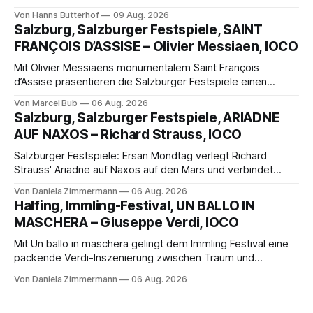
Hanns Butterhof Wenn sich im GOP Varieté-Theater
Von Hanns Butterhof
09 Aug. 2026
Münster der Vorhang zur neuen Show Circus hebt, erkundet
Salzburg, Salzburger Festspiele, SAINT
wohl auch eine junge Frau, wie es ist, wenn der Zirkus ins
FRANÇOIS D’ASSISE – Olivier Messiaen, IOCO
Varieté kommt.
Mit Olivier Messiaens monumentalem Saint François
d’Assise präsentieren die Salzburger Festspiele einen
außergewöhnlichen Opernabend. Romeo Castellucci gelingt
Von Marcel Bub
06 Aug. 2026
eine bildgewaltige Inszenierung, Maxime Pascal entfaltet
Salzburg, Salzburger Festspiele, ARIADNE
die komplexe Partitur eindrucksvoll, Philippe Sly berührt als
AUF NAXOS – Richard Strauss, IOCO
Franziskus.
Salzburger Festspiele: Ersan Mondtag verlegt Richard
Strauss' Ariadne auf Naxos auf den Mars und verbindet
Science-Fiction mit Opernklassik. Musikalisch überzeugt die
Von Daniela Zimmermann
06 Aug. 2026
Aufführung mit starken Solisten und den Wiener
Halfing, Immling-Festival, UN BALLO IN
Philharmonikern, szenisch bleibt der zweite Akt jedoch
MASCHERA – Giuseppe Verdi, IOCO
hinter den Erwartungen zurück.
Mit Un ballo in maschera gelingt dem Immling Festival eine
packende Verdi-Inszenierung zwischen Traum und
Wirklichkeit. Verena von Kerssenbrock verbindet
Von Daniela Zimmermann
06 Aug. 2026
psychologische Tiefe mit starken Bildern, getragen von
einem spielfreudigen Ensemble und einer musikalisch