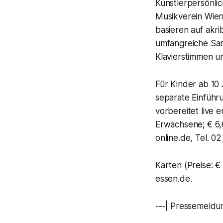
Künstlerpersönli
Musikverein Wien
basieren auf akr
umfangreiche Sam
Klavierstimmen u
Für Kinder ab 10 
separate Einführ
vorbereitet live 
Erwachsene; € 6,
online.de, Tel. 0
Karten (Preise: 
essen.de.
---| Pressemeldun