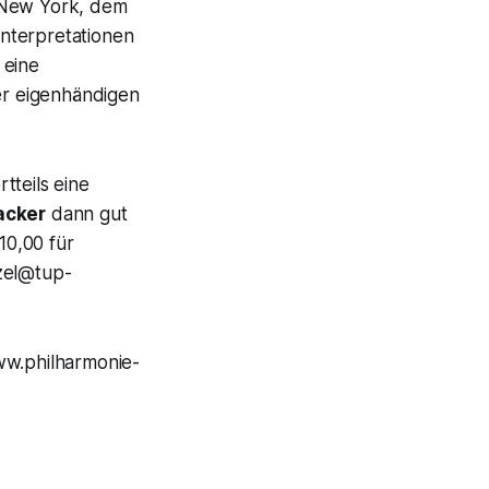
l New York, dem
nterpretationen
 eine
er eigenhändigen
tteils eine
acker
dann gut
10,00 für
ezel@tup-
ww.philharmonie-