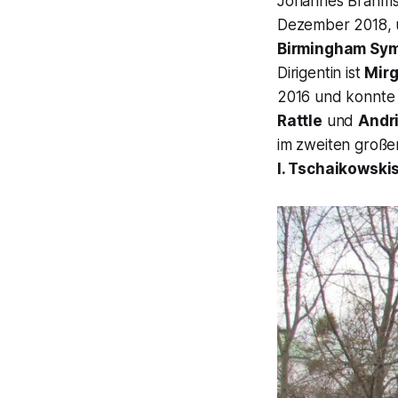
Johannes Brahms.
Dezember 2018, u
Birmingham Sy
Dirigentin ist
Mirg
2016 und konnte 
Rattle
und
Andr
im zweiten groß
I. Tschaikowski