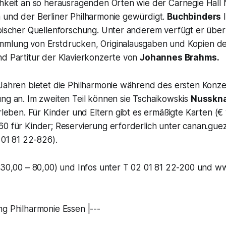
chkeit an so herausragenden Orten wie der Carnegie Hal
 und der Berliner Philharmonie gewürdigt.
Buchbinders
I
ibischer Quellenforschung. Unter anderem verfügt er über
mlung von Erstdrucken, Originalausgaben und Kopien d
nd Partitur der Klavierkonzerte von
Johannes Brahms.
Jahren bietet die Philharmonie während des ersten Konzer
ung an. Im zweiten Teil können sie Tschaikowskis
Nusskn
erleben. Für Kinder und Eltern gibt es ermäßigte Karten (€ 
60 für Kinder; Reservierung erforderlich unter canan.gu
2 01 81 22-826).
€ 30,00 – 80,00) und Infos unter T 02 01 81 22-200 und w
g Philharmonie Essen |---