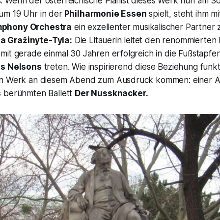
 Wenn der österreichische Pianist dieses Werk nun am So
m 19 Uhr in der
Philharmonie Essen
spielt, steht ihm m
mphony Orchestra
ein exzellenter musikalischer Partner z
a Gražinyte-Tyla:
Die Litauerin leitet den renommierten 
mit gerade einmal 30 Jahren erfolgreich in die Fußstapfe
is Nelsons
treten. Wie inspirierend diese Beziehung funkt
en Werk an diesem Abend zum Ausdruck kommen: einer 
s
berühmten Ballett
Der Nussknacker.