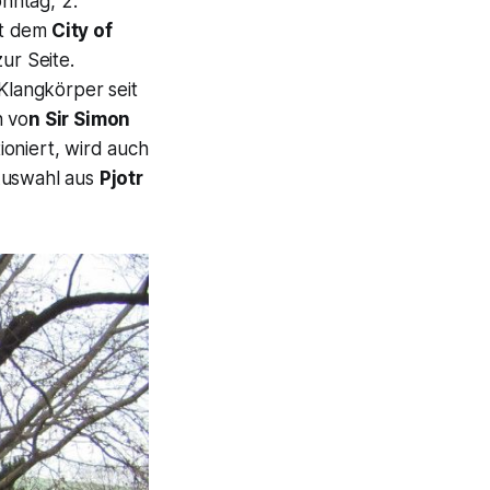
nntag, 2.
it dem
City of
ur Seite.
Klangkörper seit
n vo
n Sir Simon
ioniert, wird auch
Auswahl aus
Pjotr