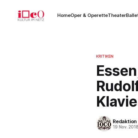
Home
Oper & Operette
Theater
Balle
KRITIKEN
Essen
Rudol
Klavie
Redaktion
19 Nov. 201