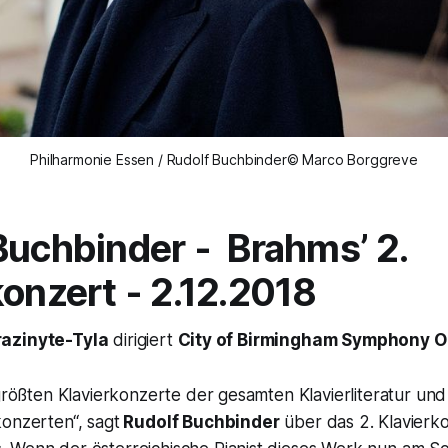
Philharmonie Essen / Rudolf Buchbinder© Marco Borggreve
Buchbinder - Brahms’ 2.
konzert -
2.12.2018
razinyte-Tyla
dirigiert
City of Birmingham Symphony O
 größten Klavierkonzerte der gesamten Klavierliteratur un
konzerten“,
sagt
Rudolf Buchbinder
über das 2. Klavierk