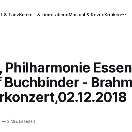
tt & Tanz
Konzert & Liederabend
Musical & Revue
Kritiken
, Philharmonie Essen
f Buchbinder - Brahm
rkonzert,02.12.2018
8
—
2 Min. Lesezeit